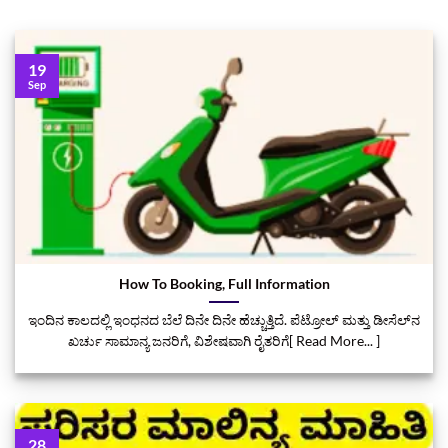
19
Sep
How To Booking‌, Full Information
ಇಂದಿನ ಕಾಲದಲ್ಲಿ ಇಂಧನದ ಬೆಲೆ ದಿನೇ ದಿನೇ ಹೆಚ್ಚುತ್ತಿದೆ. ಪೆಟ್ರೋಲ್ ಮತ್ತು ಡೀಸೆಲ್‌ನ
ಖರ್ಚು ಸಾಮಾನ್ಯ ಜನರಿಗೆ, ವಿಶೇಷವಾಗಿ ರೈತರಿಗೆ[ Read More... ]
28