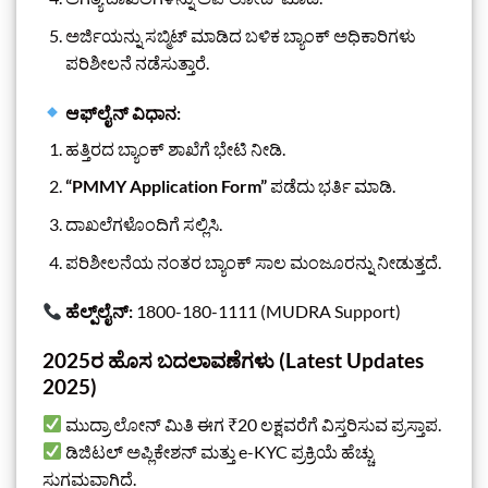
ಅರ್ಜಿಯನ್ನು ಸಬ್ಮಿಟ್ ಮಾಡಿದ ಬಳಿಕ ಬ್ಯಾಂಕ್ ಅಧಿಕಾರಿಗಳು
ಪರಿಶೀಲನೆ ನಡೆಸುತ್ತಾರೆ.
ಆಫ್‌ಲೈನ್ ವಿಧಾನ:
ಹತ್ತಿರದ ಬ್ಯಾಂಕ್ ಶಾಖೆಗೆ ಭೇಟಿ ನೀಡಿ.
“PMMY Application Form”
ಪಡೆದು ಭರ್ತಿ ಮಾಡಿ.
ದಾಖಲೆಗಳೊಂದಿಗೆ ಸಲ್ಲಿಸಿ.
ಪರಿಶೀಲನೆಯ ನಂತರ ಬ್ಯಾಂಕ್ ಸಾಲ ಮಂಜೂರನ್ನು ನೀಡುತ್ತದೆ.
ಹೆಲ್ಪ್‌ಲೈನ್:
1800-180-1111 (MUDRA Support)
2025ರ ಹೊಸ ಬದಲಾವಣೆಗಳು (Latest Updates
2025)
ಮುದ್ರಾ ಲೋನ್ ಮಿತಿ ಈಗ ₹20 ಲಕ್ಷವರೆಗೆ ವಿಸ್ತರಿಸುವ ಪ್ರಸ್ತಾಪ.
ಡಿಜಿಟಲ್ ಅಪ್ಲಿಕೇಶನ್ ಮತ್ತು e-KYC ಪ್ರಕ್ರಿಯೆ ಹೆಚ್ಚು
ಸುಗಮವಾಗಿದೆ.