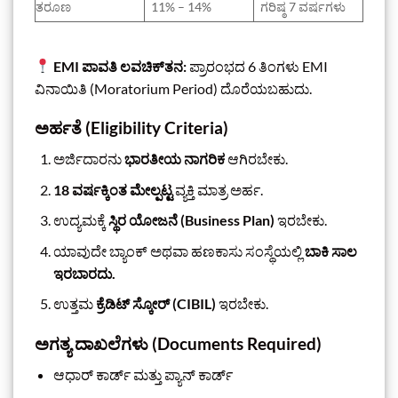
ತರೂಣ
11% – 14%
ಗರಿಷ್ಠ 7 ವರ್ಷಗಳು
EMI ಪಾವತಿ ಲವಚಿಕ್‌ತನ:
ಪ್ರಾರಂಭದ 6 ತಿಂಗಳು EMI
ವಿನಾಯಿತಿ (Moratorium Period) ದೊರೆಯಬಹುದು.
ಅರ್ಹತೆ (Eligibility Criteria)
ಅರ್ಜಿದಾರನು
ಭಾರತೀಯ ನಾಗರಿಕ
ಆಗಿರಬೇಕು.
18 ವರ್ಷಕ್ಕಿಂತ ಮೇಲ್ಪಟ್ಟ
ವ್ಯಕ್ತಿ ಮಾತ್ರ ಅರ್ಹ.
ಉದ್ಯಮಕ್ಕೆ
ಸ್ಥಿರ ಯೋಜನೆ (Business Plan)
ಇರಬೇಕು.
ಯಾವುದೇ ಬ್ಯಾಂಕ್ ಅಥವಾ ಹಣಕಾಸು ಸಂಸ್ಥೆಯಲ್ಲಿ
ಬಾಕಿ ಸಾಲ
ಇರಬಾರದು.
ಉತ್ತಮ
ಕ್ರೆಡಿಟ್ ಸ್ಕೋರ್ (CIBIL)
ಇರಬೇಕು.
ಅಗತ್ಯ ದಾಖಲೆಗಳು (Documents Required)
ಆಧಾರ್ ಕಾರ್ಡ್ ಮತ್ತು ಪ್ಯಾನ್ ಕಾರ್ಡ್