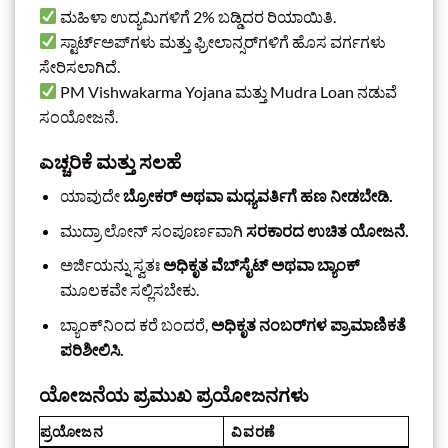
ಮಹಿಳಾ ಉದ್ಯಮಿಗಳಿಗೆ 2% ಬಡ್ಡಿದರ ರಿಯಾಯಿತಿ.
ಸ್ಟಾರ್ಟ್‌ಅಪ್‌ಗಳು ಮತ್ತು ಫ್ರೀಲಾನ್ಸರ್‌ಗಳಿಗೆ ಹೊಸ ವರ್ಗಗಳು
ಸೇರಿಸಲಾಗಿದೆ.
PM Vishwakarma Yojana ಮತ್ತು Mudra Loan ನಡುವೆ
ಸಂಯೋಜನೆ.
ಎಚ್ಚರಿಕೆ ಮತ್ತು ಸಲಹೆ
ಯಾವುದೇ
ಬ್ರೋಕರ್ ಅಥವಾ ಮಧ್ಯವರ್ತಿಗೆ ಹಣ ನೀಡಬೇಡಿ.
ಮುದ್ರಾ ಲೋನ್ ಸಂಪೂರ್ಣವಾಗಿ
ಸರಕಾರದ ಉಚಿತ ಯೋಜನೆ.
ಅರ್ಜಿಯನ್ನು ಸ್ವತಃ
ಅಧಿಕೃತ ವೆಬ್‌ಸೈಟ್ ಅಥವಾ ಬ್ಯಾಂಕ್
ಮೂಲಕವೇ ಸಲ್ಲಿಸಬೇಕು.
ಬ್ಯಾಂಕ್‌ನಿಂದ ಕರೆ ಬಂದರೆ,
ಅಧಿಕೃತ ನಂಬರ್‌ಗಳ ಪ್ರಾಮಾಣಿಕತೆ
ಪರಿಶೀಲಿಸಿ.
ಯೋಜನೆಯ ಪ್ರಮುಖ ಪ್ರಯೋಜನಗಳು
ಪ್ರಯೋಜನ
ವಿವರಣೆ