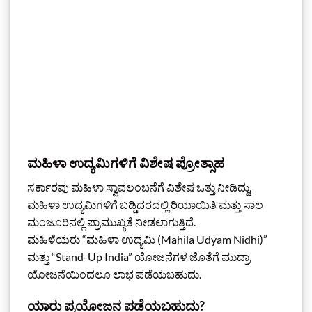
ಮಹಿಳಾ ಉದ್ಯಮಿಗಳಿಗೆ ವಿಶೇಷ ಪ್ರೋತ್ಸಾಹ
ಸರ್ಕಾರವು ಮಹಿಳಾ ಸ್ವಾವಲಂಬನೆಗೆ ವಿಶೇಷ ಒತ್ತು ನೀಡಿದ್ದು,
ಮಹಿಳಾ ಉದ್ಯಮಿಗಳಿಗೆ ಬಡ್ಡಿದರದಲ್ಲಿ ರಿಯಾಯಿತಿ ಮತ್ತು ಸಾಲ
ಮಂಜೂರಿನಲ್ಲಿ ಪ್ರಾಮುಖ್ಯತೆ ನೀಡಲಾಗುತ್ತಿದೆ.
ಮಹಿಳೆಯರು “ಮಹಿಳಾ ಉದ್ಯಮಿ (Mahila Udyam Nidhi)”
ಮತ್ತು “Stand-Up India” ಯೋಜನೆಗಳ ಜೊತೆಗೆ ಮುದ್ರಾ
ಯೋಜನೆಯಿಂದಲೂ ಲಾಭ ಪಡೆಯಬಹುದು.
ಯಾರು ಪ್ರಯೋಜನ ಪಡೆಯಬಹುದು?