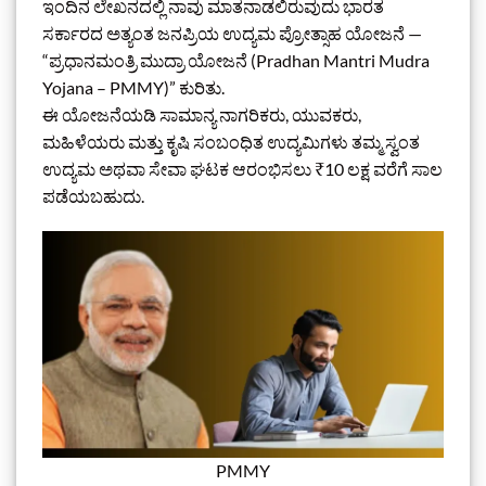
ಇಂದಿನ ಲೇಖನದಲ್ಲಿ ನಾವು ಮಾತನಾಡಲಿರುವುದು ಭಾರತ
ಸರ್ಕಾರದ ಅತ್ಯಂತ ಜನಪ್ರಿಯ ಉದ್ಯಮ ಪ್ರೋತ್ಸಾಹ ಯೋಜನೆ —
“ಪ್ರಧಾನಮಂತ್ರಿ ಮುದ್ರಾ ಯೋಜನೆ (Pradhan Mantri Mudra
Yojana – PMMY)” ಕುರಿತು.
ಈ ಯೋಜನೆಯಡಿ ಸಾಮಾನ್ಯ ನಾಗರಿಕರು, ಯುವಕರು,
ಮಹಿಳೆಯರು ಮತ್ತು ಕೃಷಿ ಸಂಬಂಧಿತ ಉದ್ಯಮಿಗಳು ತಮ್ಮ ಸ್ವಂತ
ಉದ್ಯಮ ಅಥವಾ ಸೇವಾ ಘಟಕ ಆರಂಭಿಸಲು ₹10 ಲಕ್ಷ ವರೆಗೆ ಸಾಲ
ಪಡೆಯಬಹುದು.
PMMY