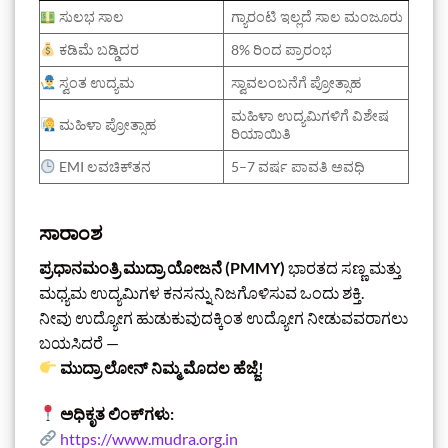
ಸುಲಭ ಸಾಲ
ಗ್ಯಾರಂಟಿ ಇಲ್ಲದೆ ಸಾಲ ಮಂಜೂರು
ಕಡಿಮೆ ಬಡ್ಡಿದರ
8% ರಿಂದ ಪ್ರಾರಂಭ
ಸ್ವಂತ ಉದ್ಯಮ
ಸ್ವಾವಲಂಬನೆಗೆ ಪ್ರೋತ್ಸಾಹ
ಮಹಿಳಾ ಉದ್ಯಮಿಗಳಿಗೆ ವಿಶೇಷ
ಮಹಿಳಾ ಪ್ರೋತ್ಸಾಹ
ರಿಯಾಯಿತಿ
EMI ಲವಚಿಕ್‌ತನ
5–7 ವರ್ಷ ಪಾವತಿ ಅವಧಿ
ಸಾರಾಂಶ
ಪ್ರಧಾನಮಂತ್ರಿ ಮುದ್ರಾ ಯೋಜನೆ (PMMY)
ಭಾರತದ ಸಣ್ಣ ಮತ್ತು
ಮಧ್ಯಮ ಉದ್ಯಮಿಗಳ ಕನಸನ್ನು ನಿಜಗೊಳಿಸುವ ಒಂದು ಶಕ್ತಿ.
ನೀವು ಉದ್ಯೋಗ ಹುಡುಕುವುದಕ್ಕಿಂತ ಉದ್ಯೋಗ ನೀಡುವವರಾಗಲು
ಬಯಸಿದರೆ —
ಮುದ್ರಾ ಲೋನ್ ನಿಮ್ಮ ಮೊದಲ ಹೆಜ್ಜೆ!
ಅಧಿಕೃತ ಲಿಂಕ್‌ಗಳು:
https://www.mudra.org.in