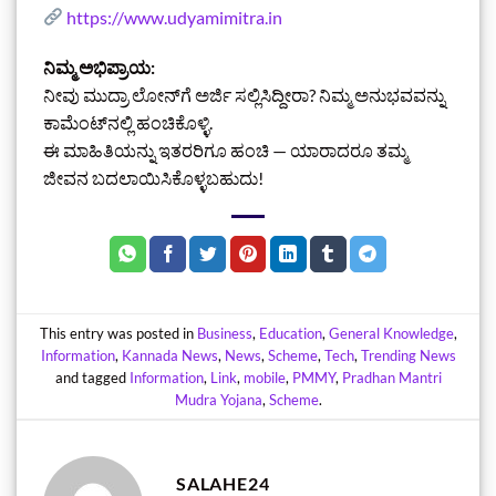
https://www.udyamimitra.in
ನಿಮ್ಮ ಅಭಿಪ್ರಾಯ:
ನೀವು ಮುದ್ರಾ ಲೋನ್‌ಗೆ ಅರ್ಜಿ ಸಲ್ಲಿಸಿದ್ದೀರಾ? ನಿಮ್ಮ ಅನುಭವವನ್ನು
ಕಾಮೆಂಟ್‌ನಲ್ಲಿ ಹಂಚಿಕೊಳ್ಳಿ.
ಈ ಮಾಹಿತಿಯನ್ನು ಇತರರಿಗೂ ಹಂಚಿ — ಯಾರಾದರೂ ತಮ್ಮ
ಜೀವನ ಬದಲಾಯಿಸಿಕೊಳ್ಳಬಹುದು!
This entry was posted in
Business
,
Education
,
General Knowledge
,
Information
,
Kannada News
,
News
,
Scheme
,
Tech
,
Trending News
and tagged
Information
,
Link
,
mobile
,
PMMY
,
Pradhan Mantri
Mudra Yojana
,
Scheme
.
SALAHE24