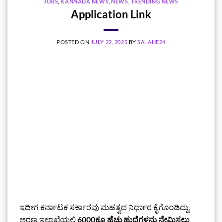
JOBS
,
KANNADA NEWS
,
NEWS
,
TRENDING NEWS
Application Link
POSTED ON
JULY 22, 2025
BY
SALAHE24
ಇದೀಗ ಕರ್ನಾಟಕ ಸರ್ಕಾರವು ಮಹತ್ವದ ನಿರ್ಧಾರ ಕೈಗೊಂಡಿದ್ದು,
ಅರಣ್ಯ ಇಲಾಖೆಯಲ್ಲಿ
6000ಕ್ಕೂ ಹೆಚ್ಚು ಹುದ್ದೆಗಳನ್ನು ನೇಮಿಸಲು