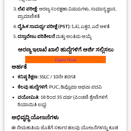
ಲೆಖಿ ಪರೀಕ್ಷೆ
: ಅರಣ್ಯ ಸಂರಕ್ಷಣಾ ವಿಷಯಗಳು, ಸಾಮಾನ್ಯ ಜ್ಞಾನ,
ಪ್ರಾಮಾಣಿಕತೆ
ದೈಹಿಕ ಸಾಮರ್ಥ್ಯ ಪರೀಕ್ಷೆ (PST)
: ಓಟ, ಎತ್ತರ, ಎದೆ ಅಳತೆ
ದಸ್ತಾವೇಜು ಪರಿಶೀಲನೆ
ಮತ್ತು ಅಂತಿಮ ಆಯ್ಕೆ
ಅರಣ್ಯ ಇಲಾಖೆ ಖಾಲಿ ಹುದ್ದೆಗಳಿಗೆ ಅರ್ಜಿ ಸಲ್ಲಿಸಲು
Open Now
ಅರ್ಹತೆ
ಕನಿಷ್ಠ ಶಿಕ್ಷಣ
: SSLC / 10ನೇ ತರಗತಿ
ಕೆಲವು ಹುದ್ದೆಗಳಿಗೆ
: PUC, ಡಿಪ್ಲೊಮಾ ಅಥವಾ ಪದವಿ
ವಯೋಮಿತಿ
: 18 ರಿಂದ 35 ವರ್ಷ (ಪಿಂಚಣಿ ಶ್ರೇಣಿಗಳಿಗೆ
ರಿಯಾಯಿತಿ ಲಭ್ಯ)
ಅಭಿವೃದ್ಧಿ ಯೋಜನೆಗಳು
ಈ ನೇಮಕಾತಿಯ ಜೊತೆಗೆ ಸರ್ಕಾರ ಹಲವು ಯೋಜನೆಗಳನ್ನು ಕೂಡ