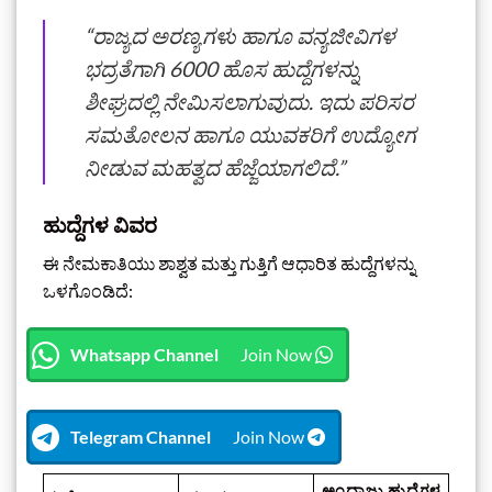
“ರಾಜ್ಯದ ಅರಣ್ಯಗಳು ಹಾಗೂ ವನ್ಯಜೀವಿಗಳ
ಭದ್ರತೆಗಾಗಿ 6000 ಹೊಸ ಹುದ್ದೆಗಳನ್ನು
ಶೀಘ್ರದಲ್ಲಿ ನೇಮಿಸಲಾಗುವುದು. ಇದು ಪರಿಸರ
ಸಮತೋಲನ ಹಾಗೂ ಯುವಕರಿಗೆ ಉದ್ಯೋಗ
ನೀಡುವ ಮಹತ್ವದ ಹೆಜ್ಜೆಯಾಗಲಿದೆ.”
ಹುದ್ದೆಗಳ ವಿವರ
ಈ ನೇಮಕಾತಿಯು ಶಾಶ್ವತ ಮತ್ತು ಗುತ್ತಿಗೆ ಆಧಾರಿತ ಹುದ್ದೆಗಳನ್ನು
ಒಳಗೊಂಡಿದೆ:
Whatsapp Channel
Join Now
Telegram Channel
Join Now
ಅಂದಾಜು ಹುದ್ದೆಗಳ