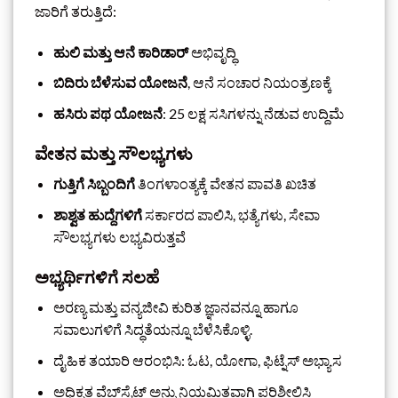
ಜಾರಿಗೆ ತರುತ್ತಿದೆ:
ಹುಲಿ ಮತ್ತು ಆನೆ ಕಾರಿಡಾರ್
ಅಭಿವೃದ್ಧಿ
ಬಿದಿರು ಬೆಳೆಸುವ ಯೋಜನೆ
, ಆನೆ ಸಂಚಾರ ನಿಯಂತ್ರಣಕ್ಕೆ
ಹಸಿರು ಪಥ ಯೋಜನೆ
: 25 ಲಕ್ಷ ಸಸಿಗಳನ್ನು ನೆಡುವ ಉದ್ದಿಮೆ
ವೇತನ ಮತ್ತು ಸೌಲಭ್ಯಗಳು
ಗುತ್ತಿಗೆ ಸಿಬ್ಬಂದಿಗೆ
ತಿಂಗಳಾಂತ್ಯಕ್ಕೆ ವೇತನ ಪಾವತಿ ಖಚಿತ
ಶಾಶ್ವತ ಹುದ್ದೆಗಳಿಗೆ
ಸರ್ಕಾರದ ಪಾಲಿಸಿ, ಭತ್ಯೆಗಳು, ಸೇವಾ
ಸೌಲಭ್ಯಗಳು ಲಭ್ಯವಿರುತ್ತವೆ
ಅಭ್ಯರ್ಥಿಗಳಿಗೆ ಸಲಹೆ
ಅರಣ್ಯ ಮತ್ತು ವನ್ಯಜೀವಿ ಕುರಿತ ಜ್ಞಾನವನ್ನೂ ಹಾಗೂ
ಸವಾಲುಗಳಿಗೆ ಸಿದ್ಧತೆಯನ್ನೂ ಬೆಳೆಸಿಕೊಳ್ಳಿ.
ದೈಹಿಕ ತಯಾರಿ ಆರಂಭಿಸಿ: ಓಟ, ಯೋಗಾ, ಫಿಟ್ನೆಸ್ ಅಭ್ಯಾಸ
ಅಧಿಕೃತ ವೆಬ್‌ಸೈಟ್ ಅನ್ನು ನಿಯಮಿತವಾಗಿ ಪರಿಶೀಲಿಸಿ