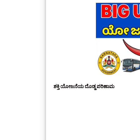
ಶಕ್ತಿ ಯೋಜನೆಯ ದೊಡ್ಡ ಪರಿಣಾಮ