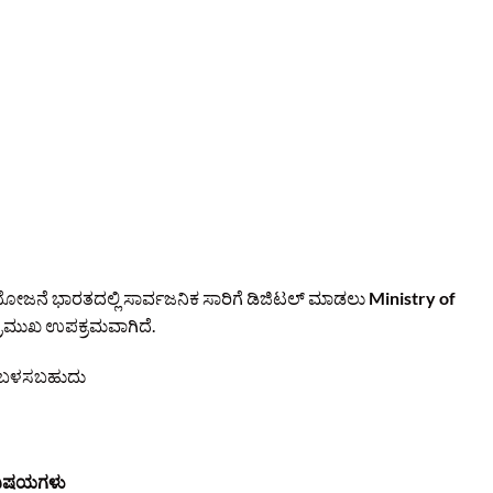
ಈ ಯೋಜನೆ ಭಾರತದಲ್ಲಿ ಸಾರ್ವಜನಿಕ ಸಾರಿಗೆ ಡಿಜಿಟಲ್ ಮಾಡಲು
Ministry of
ಪ್ರಮುಖ ಉಪಕ್ರಮವಾಗಿದೆ.
ೆ ಬಳಸಬಹುದು
 ವಿಷಯಗಳು