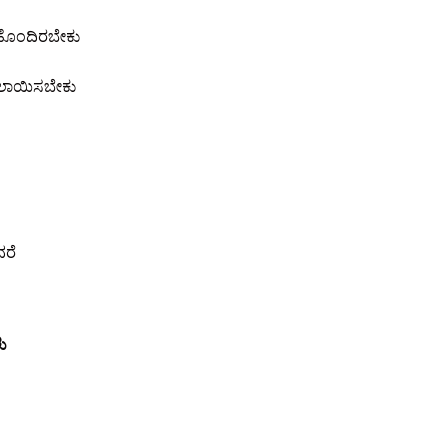
 ಹೊಂದಿರಬೇಕು
ಬದಲಾಯಿಸಬೇಕು
ರೆ
ು
ು