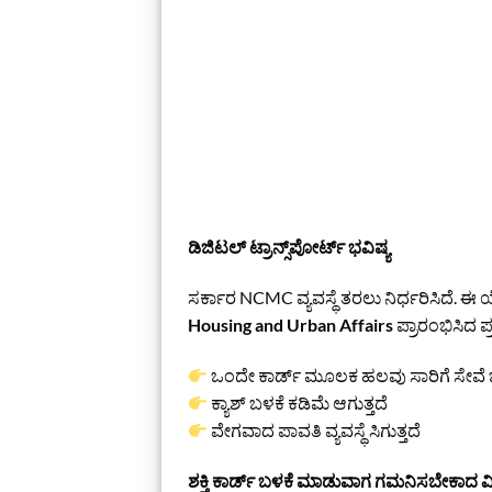
ಡಿಜಿಟಲ್ ಟ್ರಾನ್ಸ್‌ಪೋರ್ಟ್ ಭವಿಷ್ಯ
ಸರ್ಕಾರ NCMC ವ್ಯವಸ್ಥೆ ತರಲು ನಿರ್ಧರಿಸಿದೆ. 
Housing and Urban Affairs
ಪ್ರಾರಂಭಿಸಿದ 
ಒಂದೇ ಕಾರ್ಡ್ ಮೂಲಕ ಹಲವು ಸಾರಿಗೆ ಸೇವ
ಕ್ಯಾಶ್ ಬಳಕೆ ಕಡಿಮೆ ಆಗುತ್ತದೆ
ವೇಗವಾದ ಪಾವತಿ ವ್ಯವಸ್ಥೆ ಸಿಗುತ್ತದೆ
ಶಕ್ತಿ ಕಾರ್ಡ್ ಬಳಕೆ ಮಾಡುವಾಗ ಗಮನಿಸಬೇಕಾದ