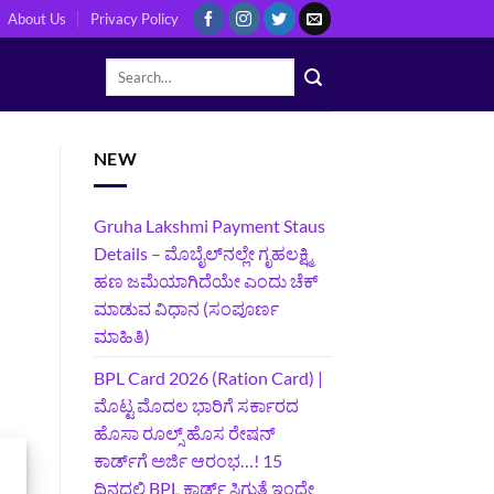
About Us
Privacy Policy
NEW
Gruha Lakshmi Payment Staus
Details – ಮೊಬೈಲ್‌ನಲ್ಲೇ ಗೃಹಲಕ್ಷ್ಮಿ
ಹಣ ಜಮೆಯಾಗಿದೆಯೇ ಎಂದು ಚೆಕ್
ಮಾಡುವ ವಿಧಾನ (ಸಂಪೂರ್ಣ
ಮಾಹಿತಿ)
BPL Card 2026 (Ration Card) |
ಮೊಟ್ಟ ಮೊದಲ ಭಾರಿಗೆ ಸರ್ಕಾರದ
ಹೊಸಾ ರೂಲ್ಸ್ ಹೊಸ ರೇಷನ್
ಕಾರ್ಡ್‌ಗೆ ಅರ್ಜಿ ಆರಂಭ…! 15
ದಿನದಲ್ಲಿ BPL ಕಾರ್ಡ್ ಸಿಗುತ್ತೆ ಇಂದೇ