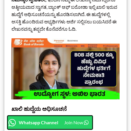
ಆತ್ಮೀಯವಾದ ಸ್ವಾಗತ, ಬ್ಯಾಂಕ್ ಆಫ್ ಬರೋಡಾ ಇಲ್ಲಿ ಖಾಲಿ ಇರುವ
ಹುದ್ದೆಗೆ ಅಧಿಸೂಚನೆಯನ್ನು ಹೊರಡಿಸಲಾಗಿದೆ. ಈ ಹುದ್ದೆಗಳಲ್ಲಿ
ಆಸಕ್ತಿ ಹೊಂದಿರುವ ಅಭ್ಯರ್ಥಿಗಳು ಅರ್ಜಿ ಸಲ್ಲಿಸಲು ಬಯಸಿದರೆ ಈ
ಲೇಖನವನ್ನು ತಪ್ಪದೇ ಕೊನೆವರೆಗೂ ಓದಿ.
ಖಾಲಿ ಹುದ್ದೆಯ ಅಧಿಸೂಚನೆ
Whatsapp Channel
Join Now