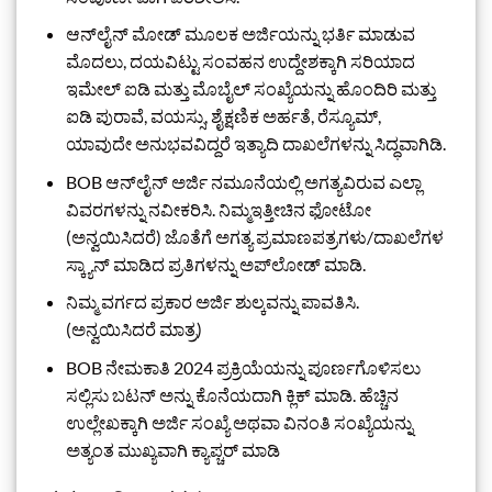
ಆನ್‌ಲೈನ್ ಮೋಡ್ ಮೂಲಕ ಅರ್ಜಿಯನ್ನು ಭರ್ತಿ ಮಾಡುವ
ಮೊದಲು, ದಯವಿಟ್ಟು ಸಂವಹನ ಉದ್ದೇಶಕ್ಕಾಗಿ ಸರಿಯಾದ
ಇಮೇಲ್ ಐಡಿ ಮತ್ತು ಮೊಬೈಲ್ ಸಂಖ್ಯೆಯನ್ನು ಹೊಂದಿರಿ ಮತ್ತು
ಐಡಿ ಪುರಾವೆ, ವಯಸ್ಸು, ಶೈಕ್ಷಣಿಕ ಅರ್ಹತೆ, ರೆಸ್ಯೂಮ್,
ಯಾವುದೇ ಅನುಭವವಿದ್ದರೆ ಇತ್ಯಾದಿ ದಾಖಲೆಗಳನ್ನು ಸಿದ್ಧವಾಗಿಡಿ.
BOB ಆನ್‌ಲೈನ್ ಅರ್ಜಿ ನಮೂನೆಯಲ್ಲಿ ಅಗತ್ಯವಿರುವ ಎಲ್ಲಾ
ವಿವರಗಳನ್ನು ನವೀಕರಿಸಿ. ನಿಮ್ಮಇತ್ತೀಚಿನ ಫೋಟೋ
(ಅನ್ವಯಿಸಿದರೆ) ಜೊತೆಗೆ ಅಗತ್ಯ ಪ್ರಮಾಣಪತ್ರಗಳು/ದಾಖಲೆಗಳ
ಸ್ಕ್ಯಾನ್ ಮಾಡಿದ ಪ್ರತಿಗಳನ್ನು ಅಪ್‌ಲೋಡ್ ಮಾಡಿ.
ನಿಮ್ಮ ವರ್ಗದ ಪ್ರಕಾರ ಅರ್ಜಿ ಶುಲ್ಕವನ್ನು ಪಾವತಿಸಿ.
(ಅನ್ವಯಿಸಿದರೆ ಮಾತ್ರ)
BOB ನೇಮಕಾತಿ 2024 ಪ್ರಕ್ರಿಯೆಯನ್ನು ಪೂರ್ಣಗೊಳಿಸಲು
ಸಲ್ಲಿಸು ಬಟನ್ ಅನ್ನು ಕೊನೆಯದಾಗಿ ಕ್ಲಿಕ್ ಮಾಡಿ. ಹೆಚ್ಚಿನ
ಉಲ್ಲೇಖಕ್ಕಾಗಿ ಅರ್ಜಿ ಸಂಖ್ಯೆ ಅಥವಾ ವಿನಂತಿ ಸಂಖ್ಯೆಯನ್ನು
ಅತ್ಯಂತ ಮುಖ್ಯವಾಗಿ ಕ್ಯಾಪ್ಚರ್ ಮಾಡಿ