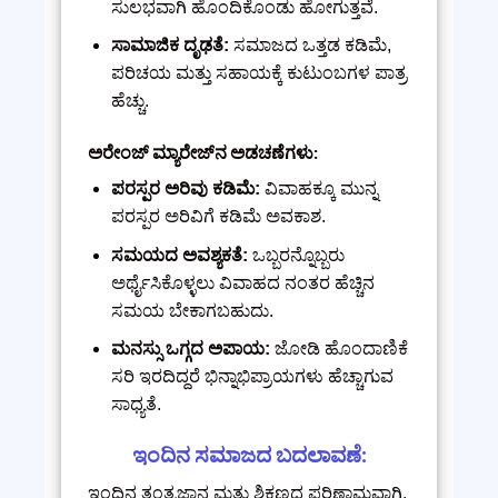
ಸುಲಭವಾಗಿ ಹೊಂದಿಕೊಂಡು ಹೋಗುತ್ತವೆ.
ಸಾಮಾಜಿಕ ದೃಢತೆ:
ಸಮಾಜದ ಒತ್ತಡ ಕಡಿಮೆ,
ಪರಿಚಯ ಮತ್ತು ಸಹಾಯಕ್ಕೆ ಕುಟುಂಬಗಳ ಪಾತ್ರ
ಹೆಚ್ಚು.
ಅರೇಂಜ್ ಮ್ಯಾರೇಜ್‌ನ ಅಡಚಣೆಗಳು:
ಪರಸ್ಪರ ಅರಿವು ಕಡಿಮೆ:
ವಿವಾಹಕ್ಕೂ ಮುನ್ನ
ಪರಸ್ಪರ ಅರಿವಿಗೆ ಕಡಿಮೆ ಅವಕಾಶ.
ಸಮಯದ ಅವಶ್ಯಕತೆ:
ಒಬ್ಬರನ್ನೊಬ್ಬರು
ಅರ್ಥೈಸಿಕೊಳ್ಳಲು ವಿವಾಹದ ನಂತರ ಹೆಚ್ಚಿನ
ಸಮಯ ಬೇಕಾಗಬಹುದು.
ಮನಸ್ಸು ಒಗ್ಗದ ಅಪಾಯ:
ಜೋಡಿ ಹೊಂದಾಣಿಕೆ
ಸರಿ ಇರದಿದ್ದರೆ ಭಿನ್ನಾಭಿಪ್ರಾಯಗಳು ಹೆಚ್ಚಾಗುವ
ಸಾಧ್ಯತೆ.
ಇಂದಿನ ಸಮಾಜದ ಬದಲಾವಣೆ:
ಇಂದಿನ ತಂತ್ರಜ್ಞಾನ ಮತ್ತು ಶಿಕ್ಷಣದ ಪರಿಣಾಮವಾಗಿ,