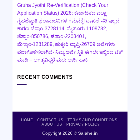
Gruha Jyothi Re-Verification (Check Your
Application Status) 2026: ಕರ್ನಾಟಕದ ಎಲ್ಲಾ
ಗೃಹಜ್ಯೋತಿ ಫಲಾನುಭವಿಗಳ ಗಮನಕ್ಕೆ! ದಾಖಲೆ ಸರಿ ಇಲ್ಲದ
ಕಾರಣ ಬೆಸ್ಕಾಂ-3728114, ಮೈಸೂರು-1109782,
ಜೆಸ್ಕಾಂ-850786, ಹೆಸ್ಕಾಂ-2203401,
ಮೆಸ್ಕಾಂ-1231289, ಹುಕ್ಕೇರಿ ವ್ಯಾಪ್ತಿ-26709 ಅರ್ಜಿಗಳು
ವಜಾಗೊಳಿಸಲಾಗಿದೆ- ನಿಮ್ಮ ಅರ್ಜಿ ಸ್ಥಿತಿ ಈಗಲೇ ಇಲ್ಲಿಂದ ಚೆಕ್
ಮಾಡಿ – ಅಗತ್ಯವಿದ್ದರೆ ಮರು ಅರ್ಜಿ ಹಾಕಿ
RECENT COMMENTS
HOME
CONTACT US
TERMS AND CONDITIONS
ABOUT US
PRIVACY POLICY
Copyright 2026 ©
Salahe.in