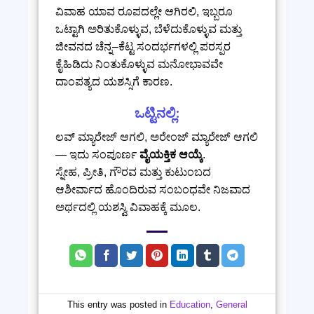
ವಿವಾಹ ಯಾವ ರೂಪದಲ್ಲೇ ಆಗಿರಲಿ, ಇಬ್ಬರೂ
ಒಟ್ಟಾಗಿ ಅರಿತುಕೊಳ್ಳುವ, ಬೆಳೆದುಕೊಳ್ಳುವ ಮತ್ತು
ಜೀವನದ ಚೆನ್ನ–ಕೆಟ್ಟ ಸಂದರ್ಭಗಳಲ್ಲಿ ಪರಸ್ಪರ
ಕೈಹಿಡಿದು ನಿಂತುಕೊಳ್ಳುವ ಮನೋಭಾವವೇ
ದಾಂಪತ್ಯದ ಯಶಸ್ಸಿಗೆ ಕಾರಣ.
ಒಟ್ಟಿನಲ್ಲಿ:
ಲವ್ ಮ್ಯಾರೇಜ್ ಆಗಲಿ, ಅರೇಂಜ್ ಮ್ಯಾರೇಜ್ ಆಗಲಿ
— ಇದು ಸಂಪೂರ್ಣ
ವೈಯಕ್ತಿಕ ಆಯ್ಕೆ
.
ಸ್ನೇಹ, ಪ್ರೀತಿ, ಗೌರವ ಮತ್ತು ಕುಟುಂಬದ
ಆಶೀರ್ವಾದ ಹೊಂದಿರುವ ಸಂಬಂಧವೇ ನಿಜವಾದ
ಅರ್ಥದಲ್ಲಿ ಯಶಸ್ವಿ ವಿವಾಹಕ್ಕೆ ಮೂಲ.
This entry was posted in
Education
,
General