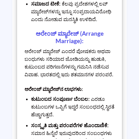
ಸಮಾಜದ ಟೀಕೆ:
ಕೆಲವು ಪ್ರದೇಶಗಳಲ್ಲಿ ಲವ್
ಮ್ಯಾರೇಜ್‌ಗಳನ್ನು ಇನ್ನೂ ಸಂಪ್ರದಾಯವಿರೋಧಿ
ಎಂದು ನೋಡುವ ಮನಸ್ಥಿತಿ ಉಳಿದಿದೆ.
ಅರೇಂಜ್ ಮ್ಯಾರೇಜ್ (Arrange
Marriage):
ಅರೇಂಜ್ ಮ್ಯಾರೇಜ್ ಎಂದರೆ ಪೋಷಕರು ಅಥವಾ
ಬಂಧುಗಳು ಸರಿಯಾದ ಜೋಡಿಯನ್ನು ಹುಡುಕಿ,
ಕುಟುಂಬದ ಪರಿಗಣನೆಗಳನ್ನು ಗಮನಿಸಿ ನಡೆಸುವ
ವಿವಾಹ. ಭಾರತದಲ್ಲಿ ಇದು ಶತಮಾನಗಳ ಪರಂಪರೆ.
ಅರೇಂಜ್ ಮ್ಯಾರೇಜ್‌ನ ಲಾಭಗಳು:
ಕುಟುಂಬದ ಸಂಪೂರ್ಣ ಬೆಂಬಲ:
ಎರಡೂ
ಕುಟುಂಬಗಳ ಒಪ್ಪಿಗೆ ಇದ್ದರೆ ಸಂಬಂಧದಲ್ಲಿ ಸ್ಥಿರತೆ
ಹೆಚ್ಚಾಗುತ್ತದೆ.
ಸಂಸ್ಕೃತಿ ಮತ್ತು ಪರಂಪರೆಗಳ ಹೊಂದಾಣಿಕೆ:
ಸಮಾನ ಹಿನ್ನೆಲೆ ಇರುವುದರಿಂದ ಸಂಬಂಧಗಳು