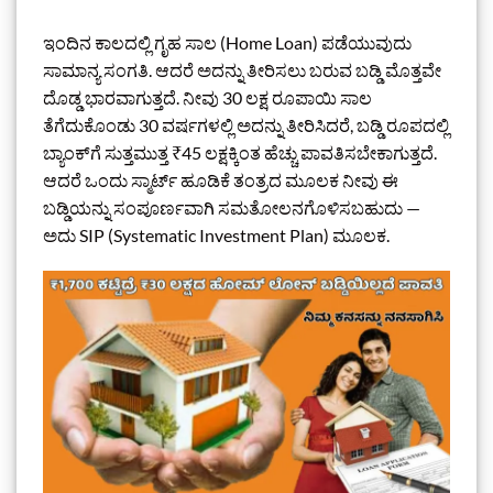
ಇಂದಿನ ಕಾಲದಲ್ಲಿ ಗೃಹ ಸಾಲ (Home Loan) ಪಡೆಯುವುದು
ಸಾಮಾನ್ಯ ಸಂಗತಿ. ಆದರೆ ಅದನ್ನು ತೀರಿಸಲು ಬರುವ ಬಡ್ಡಿ ಮೊತ್ತವೇ
ದೊಡ್ಡ ಭಾರವಾಗುತ್ತದೆ. ನೀವು 30 ಲಕ್ಷ ರೂಪಾಯಿ ಸಾಲ
ತೆಗೆದುಕೊಂಡು 30 ವರ್ಷಗಳಲ್ಲಿ ಅದನ್ನು ತೀರಿಸಿದರೆ, ಬಡ್ಡಿ ರೂಪದಲ್ಲಿ
ಬ್ಯಾಂಕ್‌ಗೆ ಸುತ್ತಮುತ್ತ ₹45 ಲಕ್ಷಕ್ಕಿಂತ ಹೆಚ್ಚು ಪಾವತಿಸಬೇಕಾಗುತ್ತದೆ.
ಆದರೆ ಒಂದು ಸ್ಮಾರ್ಟ್ ಹೂಡಿಕೆ ತಂತ್ರದ ಮೂಲಕ ನೀವು ಈ
ಬಡ್ಡಿಯನ್ನು ಸಂಪೂರ್ಣವಾಗಿ ಸಮತೋಲನಗೊಳಿಸಬಹುದು —
ಅದು SIP (Systematic Investment Plan) ಮೂಲಕ.