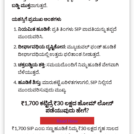
ಬಡ್ಡಿ-ಮುಕ್ತ
ವಾಗುತ್ತದೆ.
ಯಶಸ್ಸಿಗೆ ಪ್ರಮುಖ ಅಂಶಗಳು
ನಿಯಮಿತ ಹೂಡಿಕೆ:
ಪ್ರತಿ ತಿಂಗಳು SIP ಪಾವತಿಯನ್ನು ತಪ್ಪದೆ
ಮುಂದುವರಿಸಿ.
ದೀರ್ಘಾವಧಿಯ ದೃಷ್ಟಿಕೋನ:
ಮ್ಯೂಚುವಲ್ ಫಂಡ್ ಹೂಡಿಕೆ
ದೀರ್ಘಾವಧಿಯಲ್ಲಿ ಉತ್ತಮ ಫಲಿತಾಂಶ ನೀಡುತ್ತದೆ.
ಚಕ್ರಬಡ್ಡಿಯ ಶಕ್ತಿ:
ಸಮಯದೊಂದಿಗೆ ನಿಮ್ಮ ಹೂಡಿಕೆ ವೇಗವಾಗಿ
ಬೆಳೆಯುತ್ತದೆ.
ಹೂಡಿಕೆ ಶಿಸ್ತು:
ಮಾರುಕಟ್ಟೆ ಏರಿಳಿತಗಳಾಗಲಿ, SIP ನಿಲ್ಲಿಸದೆ
ಮುಂದುವರಿಸುವುದು ಮುಖ್ಯ.
₹1,700 ಕಟ್ಟಿದ್ರೆ ₹30 ಲಕ್ಷದ ಹೋಮ್ ಲೋನ್‌‌
ಪಡೆಯುವುದು ಹೇಗೆ?
Read Now
₹1,700 SIP ಎಂಬ ಸಣ್ಣ ಹೂಡಿಕೆ ನಿಮ್ಮ ₹30 ಲಕ್ಷದ ಗೃಹ ಸಾಲದ