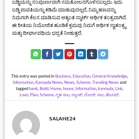
ಬಡ್ಡಿಯನ್ನು ಸಂಪೂರ್ಣವಾಗಿ ಸಮತೋಲನಗೊಳಿಸಬಲ್ಲದು. ಇದು
ಬಡ್ಡಿ ಪಾವತಿಯನ್ನು ಕಡಿಮೆ ಮಾಡುವುದಲ್ಲದೆ, ನಿಮ್ಮ ಹಣವನ್ನು
ನಿಮಗಾಗಿ ಕೆಲಸ ಮಾಡಿಸುವ ಅತ್ಯಂತ ಸ್ಮಾರ್ಟ್ ಆರ್ಥಿಕ ತಂತ್ರವಾಗಿದೆ.
ಈ ರೀತಿಯ ನಿಯೋಜಿತ ಹೂಡಿಕೆ ಕ್ರಮವು ನಿಮಗೆ ಆರ್ಥಿಕ ಸ್ವಾತಂತ್ರ್ಯ
ಮತ್ತು ದೀರ್ಘಾವಧಿಯ ಭದ್ರತೆ ನೀಡುತ್ತದೆ.
This entry was posted in
Business
,
Education
,
General Knowledge
,
Information
,
Kannada News
,
News
,
Scheme
,
Trending News
and
tagged
bank
,
Build
,
Home
,
house
,
Information
,
kannada
,
Link
,
Loan
,
Plan
,
Scheme
,
ಗೃಹ ಸಾಲ
,
ಬ್ಯಾಂಕ್
,
ಲೋನ್‌
,
ಸಾಲ
,
ಹೋಮ್
.
SALAHE24