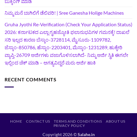
ಬುಕ್ಕಿಂಗ್‌ ಮಾಡಿ
ನಿಮ್ಮ ಮನೆ ಬಾಗಿಲಿಗೆ ಡೆಲಿವರಿ! | Sree Ganesha Holige Machines
Gruha Jyothi Re-Verification (Check Your Application Status)
2026: ಕರ್ನಾಟಕದ ಎಲ್ಲಾ ಗೃಹಜ್ಯೋತಿ ಫಲಾನುಭವಿಗಳ ಗಮನಕ್ಕೆ! ದಾಖಲೆ
ಸರಿ ಇಲ್ಲದ ಕಾರಣ ಬೆಸ್ಕಾಂ-3728114, ಮೈಸೂರು-1109782,
ಜೆಸ್ಕಾಂ-850786, ಹೆಸ್ಕಾಂ-2203401, ಮೆಸ್ಕಾಂ-1231289, ಹುಕ್ಕೇರಿ
ವ್ಯಾಪ್ತಿ-26709 ಅರ್ಜಿಗಳು ವಜಾಗೊಳಿಸಲಾಗಿದೆ- ನಿಮ್ಮ ಅರ್ಜಿ ಸ್ಥಿತಿ ಈಗಲೇ
ಇಲ್ಲಿಂದ ಚೆಕ್ ಮಾಡಿ – ಅಗತ್ಯವಿದ್ದರೆ ಮರು ಅರ್ಜಿ ಹಾಕಿ
RECENT COMMENTS
HOME
CONTACT US
TERMS AND CONDITIONS
ABOUT US
PRIVACY POLICY
Copyright 2026 ©
Salahe.in