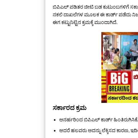
ಬಿಪಿಎಲ್ ಪಡಿತರ ಚೀಟಿ ಬಡ ಕುಟುಂಬಗಳಿಗೆ ಸರ್
ನಕಲಿ ದಾಖಲೆಗಳ ಮೂಲಕ ಈ ಕಾರ್ಡ್ ಪಡೆದು ನಿಜವಾದ ಬ
ಈಗ ಕಟ್ಟುನಿಟ್ಟಿನ ಕ್ರಮಕ್ಕೆ ಮುಂದಾಗಿದೆ.
ಸರ್ಕಾರದ ಕ್ರಮ
ಅನರ್ಹರಿಂದ ಬಿಪಿಎಲ್ ಕಾರ್ಡ್ ಹಿಂತಿರುಗಿಸಿ
ಆದರೆ ಹಲವರು ಅದನ್ನು ಲೆಕ್ಕಿಸದ ಕಾರಣ, ಇದ