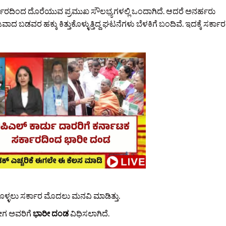
ಕಾರದಿಂದ ದೊರೆಯುವ ಪ್ರಮುಖ ಸೌಲಭ್ಯಗಳಲ್ಲಿ ಒಂದಾಗಿದೆ. ಆದರೆ ಅನರ್ಹರು
ಡವರ ಹಕ್ಕು ಕಿತ್ತುಕೊಳ್ಳುತ್ತಿದ್ದ ಘಟನೆಗಳು ಬೆಳಕಿಗೆ ಬಂದಿವೆ. ಇದಕ್ಕೆ ಸರ್ಕಾರ
ಕೊಳ್ಳಲು ಸರ್ಕಾರ ಮೊದಲು ಮನವಿ ಮಾಡಿತ್ತು.
ೀಗ ಅವರಿಗೆ
ಭಾರೀ ದಂಡ
ವಿಧಿಸಲಾಗಿದೆ.