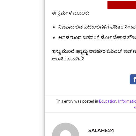
ಈ ಕ್ರಮಗಳ ಮೂಲಕ:
ನಿಜವಾದ ಬಡ ಕುಟುಂಬಗಳಿಗೆ ಪಡಿತರ ಸಿಗು
ಅನರ್ಹರಿಂದ ಬಡವರಿಗೆ ಹೋಗಬೇಕಾದ ಸೌಲಭ್ಯ
ಇನ್ನು ಮುಂದೆ ಇನ್ನಷ್ಟು ಅನರ್ಹರ ಬಿಪಿಎಲ್ ಕಾರ್ಡ
ಆಶಾಕಿರಣವಾಗಿದೆ!
This entry was posted in
Education
,
Informati
k
SALAHE24