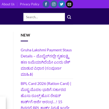
About Us
Privacy Policy
NEW
Gruha Lakshmi Payment Staus
Details – ಮೊಬೈಲ್‌ನಲ್ಲೇ ಗೃಹಲಕ್ಷ್ಮಿ
ಹಣ ಜಮೆಯಾಗಿದೆಯೇ ಎಂದು ಚೆಕ್
ಮಾಡುವ ವಿಧಾನ (ಸಂಪೂರ್ಣ
ಮಾಹಿತಿ)
BPL Card 2026 (Ration Card) |
ಮೊಟ್ಟ ಮೊದಲ ಭಾರಿಗೆ ಸರ್ಕಾರದ
ಹೊಸಾ ರೂಲ್ಸ್ ಹೊಸ ರೇಷನ್
ಕಾರ್ಡ್‌ಗೆ ಅರ್ಜಿ ಆರಂಭ…! 15
ದಿನದಲ್ಲಿ BPL ಕಾರ್ಡ್ ಸಿಗುತ್ತೆ ಇಂದೇ