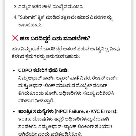
ನಿಮ್ಮ ಪಡಿತರ ಚೀಟಿ ಸಂಖ್ಯೆ ನಮೂದಿಸಿ.
“Submit” ಕ್ಲಿಕ್ ಮಾಡಿದ ತಕ್ಷಣವೇ ಹಣದ ವಿವರಗಳನ್ನು
ಕಾಣಬಹುದು.
ಹಣ ಬರದಿದ್ದರೆ ಏನು ಮಾಡಬೇಕು?
ಹಣ ನಿಮ್ಮ ಖಾತೆಗೆ ಬಾರದಿದ್ದರೆ ಆತಂಕ ಪಡುವ ಅಗತ್ಯವಿಲ್ಲ. ನೀವು
ಕೆಳಗಿನ ಕ್ರಮಗಳನ್ನು ಅನುಸರಿಸಬಹುದು:
CDPO ಕಚೇರಿಗೆ ಭೇಟಿ ನೀಡಿ:
ನಿಮ್ಮ ಆಧಾರ್ ಕಾರ್ಡ್, ಬ್ಯಾಂಕ್ ಖಾತೆ ವಿವರ, ರೇಷನ್ ಕಾರ್ಡ್
ಮತ್ತು ಆಧಾರ್-ಲಿಂಕ್ ಮಾಡಿರುವ ಮೊಬೈಲ್ ನಂಬರ್
ತೆಗೆದುಕೊಂಡು ಹೋಗಿ. ಅಧಿಕಾರಿಗಳು ಸಮಸ್ಯೆ ಪರಿಶೀಲಿಸಿ
ಪರಿಹಾರ ನೀಡುತ್ತಾರೆ.
ತಾಂತ್ರಿಕ ಸಮಸ್ಯೆಗಳು (NPCI Failure, e-KYC Errors):
ಇಂತಹ ದೋಷಗಳು ಇದ್ದರೆ ಅಧಿಕಾರಿಗಳನ್ನು ನೇರವಾಗಿ
ಸಂಪರ್ಕಿಸಿ. ನಿಮ್ಮ ಆಧಾರ್-ಬ್ಯಾಂಕ್ ಲಿಂಕಿಂಗ್ ಸರಿಯಾಗಿ
ಆಗಿದೆಯೇ ಎಂದು ಖಚಿತಪಡಿಸಿಕೊಳ್ಳಿ.