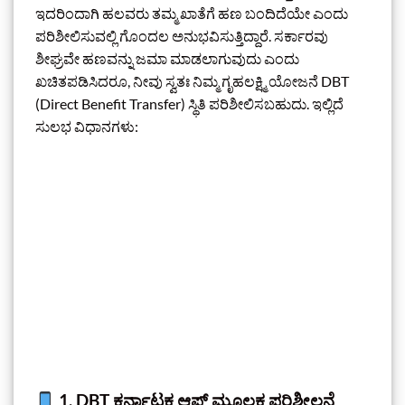
ಇದರಿಂದಾಗಿ ಹಲವರು ತಮ್ಮ ಖಾತೆಗೆ ಹಣ ಬಂದಿದೆಯೇ ಎಂದು
ಪರಿಶೀಲಿಸುವಲ್ಲಿ ಗೊಂದಲ ಅನುಭವಿಸುತ್ತಿದ್ದಾರೆ. ಸರ್ಕಾರವು
ಶೀಘ್ರವೇ ಹಣವನ್ನು ಜಮಾ ಮಾಡಲಾಗುವುದು ಎಂದು
ಖಚಿತಪಡಿಸಿದರೂ, ನೀವು ಸ್ವತಃ ನಿಮ್ಮ ಗೃಹಲಕ್ಷ್ಮಿ ಯೋಜನೆ DBT
(Direct Benefit Transfer) ಸ್ಥಿತಿ ಪರಿಶೀಲಿಸಬಹುದು. ಇಲ್ಲಿದೆ
ಸುಲಭ ವಿಧಾನಗಳು:
1. DBT ಕರ್ನಾಟಕ ಆಪ್ ಮೂಲಕ ಪರಿಶೀಲನೆ