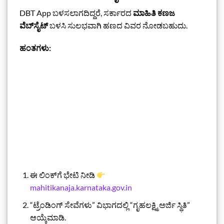
DBT App ಬಳಸಲಾಗದಿದ್ದರೆ, ಸರ್ಕಾರದ
ಮಾಹಿತಿ ಕಣಜ
ವೆಬ್‌ಸೈಟ್
ಬಳಸಿ ಸುಲಭವಾಗಿ ಹಣದ ವಿವರ ನೋಡಬಹುದು.
ಹಂತಗಳು:
ಈ ಲಿಂಕ್‌ಗೆ ಭೇಟಿ ನೀಡಿ
mahitikanaja.karnataka.gov.in
“ಟ್ರೆಂಡಿಂಗ್ ಸೇವೆಗಳು” ವಿಭಾಗದಲ್ಲಿ “ಗೃಹಲಕ್ಷ್ಮಿ ಅರ್ಜಿ ಸ್ಥಿತಿ”
ಆಯ್ಕೆಮಾಡಿ.