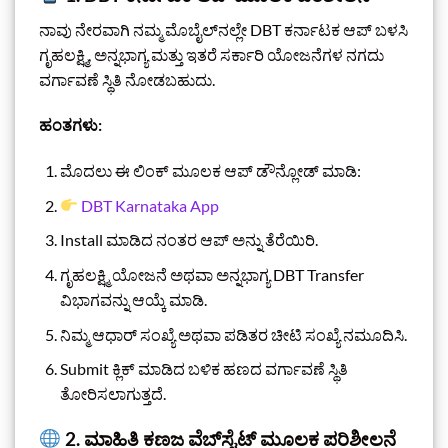
ನಾವು ನೇರವಾಗಿ ನಮ್ಮ ಮೊಬೈಲ್‌ನಲ್ಲೇ DBT ಕರ್ನಾಟಕ ಆಪ್ ಬಳಸಿ
ಗೃಹಲಕ್ಷ್ಮಿ, ಅನ್ನಭಾಗ್ಯ ಮತ್ತು ಇತರೆ ಸರ್ಕಾರಿ ಯೋಜನೆಗಳ ನಗದು
ವರ್ಗಾವಣೆ ಸ್ಥಿತಿ ನೋಡಬಹುದು.
ಹಂತಗಳು:
ಮೊದಲು ಈ ಲಿಂಕ್ ಮೂಲಕ ಆಪ್ ಡೌನ್ಲೋಡ್ ಮಾಡಿ:
DBT Karnataka App
Install ಮಾಡಿದ ನಂತರ ಆಪ್‌ ಅನ್ನು ತೆರೆಯಿರಿ.
ಗೃಹಲಕ್ಷ್ಮಿ ಯೋಜನೆ ಅಥವಾ ಅನ್ನಭಾಗ್ಯ DBT Transfer
ವಿಭಾಗವನ್ನು ಆಯ್ಕೆ ಮಾಡಿ.
ನಿಮ್ಮ ಆಧಾರ್ ಸಂಖ್ಯೆ ಅಥವಾ ಪಡಿತರ ಚೀಟಿ ಸಂಖ್ಯೆ ನಮೂದಿಸಿ.
Submit ಕ್ಲಿಕ್ ಮಾಡಿದ ಬಳಿಕ ಹಣದ ವರ್ಗಾವಣೆ ಸ್ಥಿತಿ
ತೋರಿಸಲಾಗುತ್ತದೆ.
2. ಮಾಹಿತಿ ಕಣಜ ವೆಬ್‌ಸೈಟ್ ಮೂಲಕ ಪರಿಶೀಲನೆ