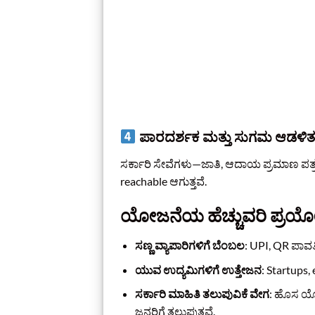
ಪಾರದರ್ಶಕ ಮತ್ತು ಸುಗಮ ಆಡಳಿತ
ಸರ್ಕಾರಿ ಸೇವೆಗಳು—ಜಾತಿ, ಆದಾಯ ಪ್ರಮಾಣ ಪತ್ರ,
reachable ಆಗುತ್ತವೆ.
ಯೋಜನೆಯ ಹೆಚ್ಚುವರಿ ಪ್ರ
ಸಣ್ಣ ವ್ಯಾಪಾರಿಗಳಿಗೆ ಬೆಂಬಲ
: UPI, QR ಪಾವತಿ
ಯುವ ಉದ್ಯಮಿಗಳಿಗೆ ಉತ್ತೇಜನ
: Startups,
ಸರ್ಕಾರಿ ಮಾಹಿತಿ ತಲುಪುವಿಕೆ ವೇಗ
: ಹೊಸ ಯೋ
ಜನರಿಗೆ ತಲುಪುತ್ತವೆ.