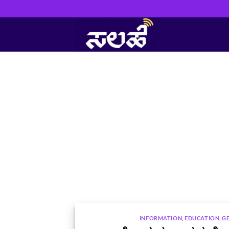
Skip
to
content
INFORMATION
,
EDUCATION
,
G