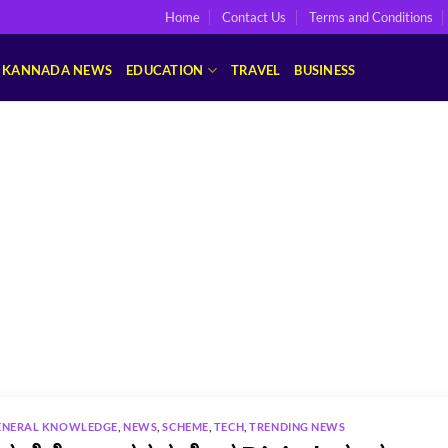
Home
Contact Us
Terms and Conditions
KANNADA NEWS
EDUCATION
TRAVEL
BUSINESS
ENERAL KNOWLEDGE
,
NEWS
,
SCHEME
,
TECH
,
TRENDING NEWS