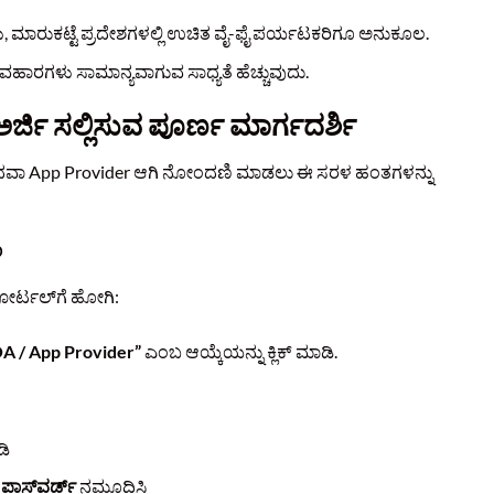
, ಮಾರುಕಟ್ಟೆ ಪ್ರದೇಶಗಳಲ್ಲಿ ಉಚಿತ ವೈ-ಫೈ ಪರ್ಯಟಕರಿಗೂ ಅನುಕೂಲ.
ಯವಹಾರಗಳು ಸಾಮಾನ್ಯವಾಗುವ ಸಾಧ್ಯತೆ ಹೆಚ್ಚುವುದು.
ಿ ಸಲ್ಲಿಸುವ ಪೂರ್ಣ ಮಾರ್ಗದರ್ಶಿ
 App Provider ಆಗಿ ನೋಂದಣಿ ಮಾಡಲು ಈ ಸರಳ ಹಂತಗಳನ್ನು
ಿ
ರ್ಟಲ್‌ಗೆ ಹೋಗಿ:
A / App Provider”
ಎಂಬ ಆಯ್ಕೆಯನ್ನು ಕ್ಲಿಕ್ ಮಾಡಿ.
ಡಿ
ಪಾಸ್‌ವರ್ಡ್
ನಮೂದಿಸಿ