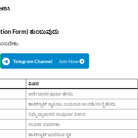
ಕರಿಸಿ
ation Form) ತುಂಬುವುದು
ತುಂಬಬೇಕು:
Telegram Channel
Join Now
ವಿವರ
ಅರ್ಜಿದಾರರ ಪೂರ್ಣ ಹೆಸರು
ಹಾಟ್‌ಸ್ಪಾಟ್ ಸ್ಥಾಪಿಸಲು ಬಯಸುವ ಅಂಗಡಿ/ಸಂಸ್ಥೆ ಹೆಸರು
ನಿಮ್ಮ ವ್ಯಾಪಾರದ ಸಂಪೂರ್ಣ ವಿಳಾಸ
ಸಂಪರ್ಕ ವಿವರಗಳು
ಹಾಟ್‌ಸ್ಪಾಟ್ ಇರಲಿರುವ ಸ್ಥಳ