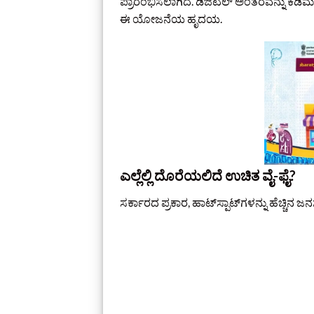
ಪ್ರಾರಂಭಿಸಲಾಗಿದೆ. ಡಿಜಿಟಲ್‌ ಅಂತರವನ್ನು ಕಡಿ
ಈ ಯೋಜನೆಯ ಹೃದಯ.
ಎಲ್ಲೆಲ್ಲಿ ದೊರೆಯಲಿದೆ ಉಚಿತ ವೈ-ಫೈ?
ಸರ್ಕಾರದ ಪ್ರಕಾರ, ಹಾಟ್‌ಸ್ಪಾಟ್‌ಗಳನ್ನು ಹೆಚ್ಚಿನ ಜ