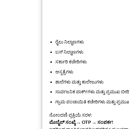
ರೈಲು ನಿಲ್ದಾಣಗಳು
ಬಸ್‌ ನಿಲ್ದಾಣಗಳು
ಸರ್ಕಾರಿ ಕಚೇರಿಗಳು
ಆಸ್ಪತ್ರೆಗಳು
ಶಾಲೆಗಳು ಮತ್ತು ಕಾಲೇಜುಗಳು
ಸಾರ್ವಜನಿಕ ಪಾರ್ಕ್‌ಗಳು ಮತ್ತು ಪ್ರಮುಖ ಬೀ
ಗ್ರಾಮ ಪಂಚಾಯಿತಿ ಕಚೇರಿಗಳು ಮತ್ತು ಪ್ರಮುಖ
ನೋಂದಣಿ ಪ್ರಕ್ರಿಯೆ ಸರಳ:
ಮೊಬೈಲ್ ಸಂಖ್ಯೆ → OTP → ಸಂಪರ್ಕ!