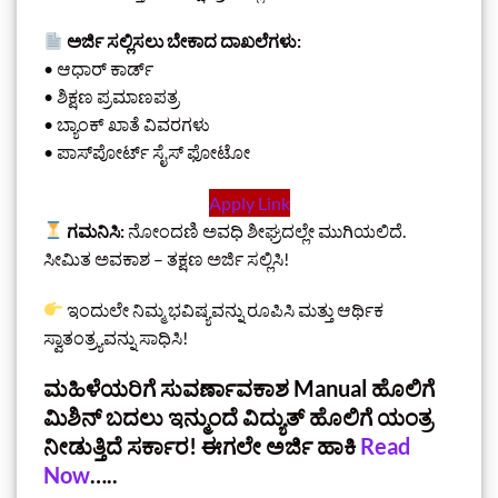
ಅರ್ಜಿ ಸಲ್ಲಿಸಲು ಬೇಕಾದ ದಾಖಲೆಗಳು:
• ಆಧಾರ್ ಕಾರ್ಡ್
• ಶಿಕ್ಷಣ ಪ್ರಮಾಣಪತ್ರ
• ಬ್ಯಾಂಕ್ ಖಾತೆ ವಿವರಗಳು
• ಪಾಸ್‌ಪೋರ್ಟ್ ಸೈಸ್ ಫೋಟೋ
Apply Link
ಗಮನಿಸಿ:
ನೋಂದಣಿ ಅವಧಿ ಶೀಘ್ರದಲ್ಲೇ ಮುಗಿಯಲಿದೆ.
ಸೀಮಿತ ಅವಕಾಶ – ತಕ್ಷಣ ಅರ್ಜಿ ಸಲ್ಲಿಸಿ!
ಇಂದುಲೇ ನಿಮ್ಮ ಭವಿಷ್ಯವನ್ನು ರೂಪಿಸಿ ಮತ್ತು ಆರ್ಥಿಕ
ಸ್ವಾತಂತ್ರ್ಯವನ್ನು ಸಾಧಿಸಿ!
ಮಹಿಳೆಯರಿಗೆ ಸುವರ್ಣಾವಕಾಶ Manual ಹೊಲಿಗೆ
ಮಿಶಿನ್‌ ಬದಲು ಇನ್ಮುಂದೆ ವಿದ್ಯುತ್ ಹೊಲಿಗೆ ಯಂತ್ರ
ನೀಡುತ್ತಿದೆ ಸರ್ಕಾರ! ಈಗಲೇ ಅರ್ಜಿ ಹಾಕಿ
Read
Now
…..