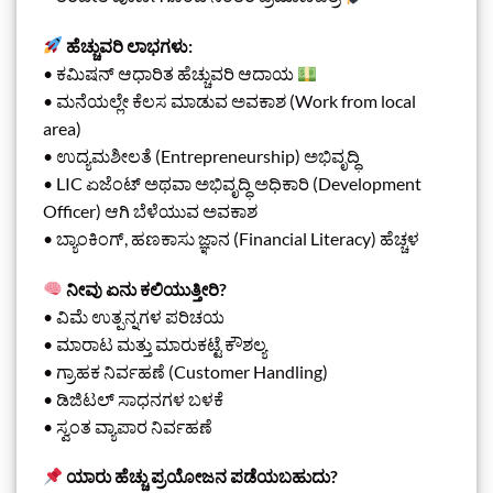
ಹೆಚ್ಚುವರಿ ಲಾಭಗಳು:
• ಕಮಿಷನ್ ಆಧಾರಿತ ಹೆಚ್ಚುವರಿ ಆದಾಯ
• ಮನೆಯಲ್ಲೇ ಕೆಲಸ ಮಾಡುವ ಅವಕಾಶ (Work from local
area)
• ಉದ್ಯಮಶೀಲತೆ (Entrepreneurship) ಅಭಿವೃದ್ಧಿ
• LIC ಏಜೆಂಟ್ ಅಥವಾ ಅಭಿವೃದ್ಧಿ ಅಧಿಕಾರಿ (Development
Officer) ಆಗಿ ಬೆಳೆಯುವ ಅವಕಾಶ
• ಬ್ಯಾಂಕಿಂಗ್, ಹಣಕಾಸು ಜ್ಞಾನ (Financial Literacy) ಹೆಚ್ಚಳ
ನೀವು ಏನು ಕಲಿಯುತ್ತೀರಿ?
• ವಿಮೆ ಉತ್ಪನ್ನಗಳ ಪರಿಚಯ
• ಮಾರಾಟ ಮತ್ತು ಮಾರುಕಟ್ಟೆ ಕೌಶಲ್ಯ
• ಗ್ರಾಹಕ ನಿರ್ವಹಣೆ (Customer Handling)
• ಡಿಜಿಟಲ್ ಸಾಧನಗಳ ಬಳಕೆ
• ಸ್ವಂತ ವ್ಯಾಪಾರ ನಿರ್ವಹಣೆ
ಯಾರು ಹೆಚ್ಚು ಪ್ರಯೋಜನ ಪಡೆಯಬಹುದು?