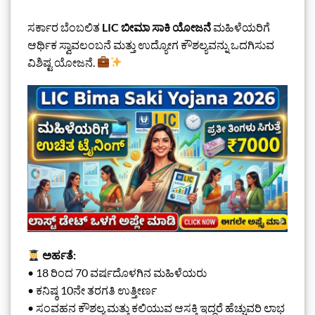
ಸರ್ಕಾರ ಬೆಂಬಲಿತ
LIC ಬೀಮಾ ಸಾಕಿ ಯೋಜನೆ
ಮಹಿಳೆಯರಿಗೆ
ಆರ್ಥಿಕ ಸ್ವಾವಲಂಬನೆ ಮತ್ತು ಉದ್ಯೋಗ ಕೌಶಲ್ಯವನ್ನು ಒದಗಿಸುವ
ವಿಶಿಷ್ಟ ಯೋಜನೆ.
ಅರ್ಹತೆ:
• 18 ರಿಂದ 70 ವರ್ಷದೊಳಗಿನ ಮಹಿಳೆಯರು
• ಕನಿಷ್ಠ 10ನೇ ತರಗತಿ ಉತ್ತೀರ್ಣ
• ಸಂವಹನ ಕೌಶಲ್ಯ ಮತ್ತು ಕಲಿಯುವ ಆಸಕ್ತಿ ಇದ್ದರೆ ಹೆಚ್ಚುವರಿ ಲಾಭ