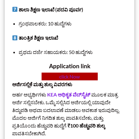
ಶಾಲಾ ಶಿಕ್ಷಣ ಇಲಾಖೆ (ಪದವಿ ಪೂರ್ವ)
ಗ್ರಂಥಪಾಲಕರು: 10 ಹುದ್ದೆಗಳು
ತಾಂತ್ರಿಕ ಶಿಕ್ಷಣ ಇಲಾಖೆ
ಪ್ರಥಮ ದರ್ಜೆ ಸಹಾಯಕರು: 50 ಹುದ್ದೆಗಳು
Application link
click Now
ಅರ್ಜಿಸಲ್ಲಿಕೆ ಮತ್ತು ಶುಲ್ಕ ವಿವರಗಳು
ಅರ್ಹ ಅಭ್ಯರ್ಥಿಗಳು
KEA ಅಧಿಕೃತ ವೆಬ್‌ಸೈಟ್
ಮೂಲಕ ಮಾತ್ರ
ಅರ್ಜಿ ಸಲ್ಲಿಸಬೇಕು. ಒಮ್ಮೆ ಸಲ್ಲಿಸಿದ ಅರ್ಜಿಯಲ್ಲಿ ಯಾವುದೇ
ತಿದ್ದುಪಡಿ ಅಥವಾ ಬದಲಾವಣೆ ಮಾಡಲು ಅವಕಾಶ ಇರುವುದಿಲ್ಲ.
ಮೊದಲ ಅರ್ಜಿಗೆ ನಿಗದಿತ ಶುಲ್ಕ ಪಾವತಿಸಬೇಕು, ಮತ್ತು
ಪ್ರತಿಯೊಂದು ಹೆಚ್ಚುವರಿ ಹುದ್ದೆಗೆ
₹100 ಹೆಚ್ಚುವರಿ ಶುಲ್ಕ
ಪಾವತಿಸಬೇಕಾಗಿದೆ.