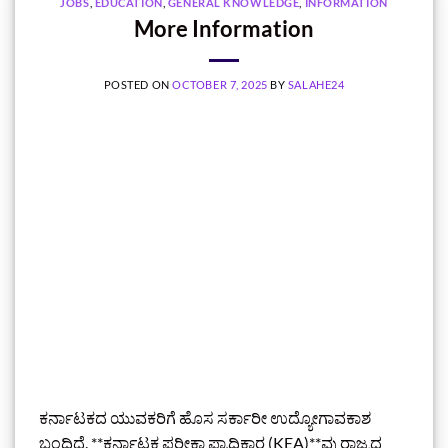
JOBS
,
EDUCATION
,
GENERAL KNOWLEDGE
,
INFORMATION
More Information
POSTED ON
OCTOBER 7, 2025
BY
SALAHE24
ಕರ್ನಾಟಕದ ಯುವಕರಿಗೆ ಹೊಸ ಸರ್ಕಾರೀ ಉದ್ಯೋಗಾವಕಾಶ
ಬಂದಿದೆ. **ಕರ್ನಾಟಕ ಪರೀಕ್ಷಾ ಪ್ರಾಧಿಕಾರ (KEA)**ವು ರಾಜ್ಯದ