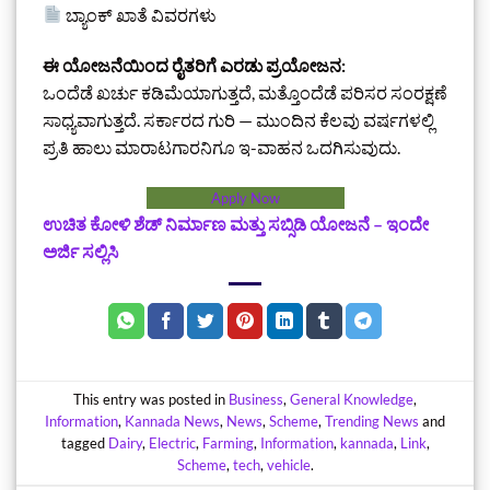
ಬ್ಯಾಂಕ್ ಖಾತೆ ವಿವರಗಳು
ಈ ಯೋಜನೆಯಿಂದ ರೈತರಿಗೆ ಎರಡು ಪ್ರಯೋಜನ:
ಒಂದೆಡೆ ಖರ್ಚು ಕಡಿಮೆಯಾಗುತ್ತದೆ, ಮತ್ತೊಂದೆಡೆ ಪರಿಸರ ಸಂರಕ್ಷಣೆ
ಸಾಧ್ಯವಾಗುತ್ತದೆ. ಸರ್ಕಾರದ ಗುರಿ — ಮುಂದಿನ ಕೆಲವು ವರ್ಷಗಳಲ್ಲಿ
ಪ್ರತಿ ಹಾಲು ಮಾರಾಟಗಾರನಿಗೂ ಇ-ವಾಹನ ಒದಗಿಸುವುದು.
Apply Now
ಉಚಿತ ಕೋಳಿ ಶೆಡ್‌ ನಿರ್ಮಾಣ ಮತ್ತು ಸಬ್ಸಿಡಿ ಯೋಜನೆ – ಇಂದೇ
ಅರ್ಜಿ ಸಲ್ಲಿಸಿ
This entry was posted in
Business
,
General Knowledge
,
Information
,
Kannada News
,
News
,
Scheme
,
Trending News
and
tagged
Dairy
,
Electric
,
Farming
,
Information
,
kannada
,
Link
,
Scheme
,
tech
,
vehicle
.