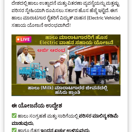
ದೇಶದಲ್ಲಿ ಹಾಲು ಉತ್ಪಾದನೆ ಮತ್ತು ವಿತರಣಾ ವ್ಯವಸ್ಥೆಯನ್ನು ಮತ್ತಷ್ಟು
ಪರಿಸರ ಸ್ನೇಹಿಯಾಗಿ ರೂಪಿಸಲು ಸರ್ಕಾರ ಹೊಸ ಹೆಜ್ಜೆ ಇಟ್ಟಿದೆ. ಈಗ
ಹಾಲು ಮಾರಾಟಗಾರ ರೈತರಿಗೆ ವಿದ್ಯುತ್ ವಾಹನ (Electric Vehicle)
ಸಹಾಯ ಯೋಜನೆ ಆರಂಭವಾಗಿದೆ!
ಈ ಯೋಜನೆಯ ಉದ್ದೇಶ
ಹಾಲು ಸಂಗ್ರಹಣೆ ಮತ್ತು ಸಾರಿಗೆಯಲ್ಲಿ
ಪರಿಸರ ಮಾಲಿನ್ಯ ಕಡಿಮೆ
ಮಾಡುವುದು
,
ಹಾಗೂ ರೈತರ
ಇಂಧನ ಖರ್ಚು ಉಳಿಸುವುದು
.