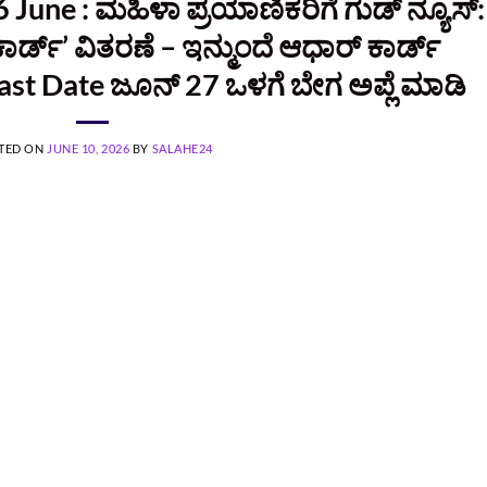
June : ಮಹಿಳಾ ಪ್ರಯಾಣಿಕರಿಗೆ ಗುಡ್ ನ್ಯೂಸ್:
ಕಾರ್ಡ್’ ವಿತರಣೆ – ಇನ್ಮುಂದೆ ಆಧಾರ್ ಕಾರ್ಡ್
last Date ಜೂನ್‌ 27 ಒಳಗೆ ಬೇಗ ಅಪ್ಲೆ ಮಾಡಿ
TED ON
JUNE 10, 2026
BY
SALAHE24