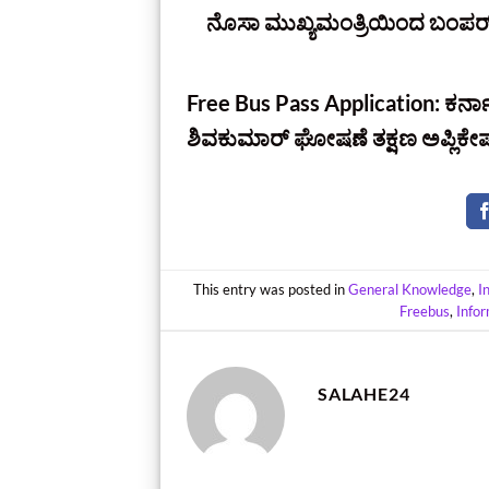
ನೊಸಾ ಮುಖ್ಯಮಂತ್ರಿಯಿಂದ ಬಂಪರ್‌ ಗಿ
Free Bus Pass Application: ಕರ್ನಾಟ
ಶಿವಕುಮಾರ್ ಘೋಷಣೆ ತಕ್ಷಣ ಅಪ್ಲಿಕೇ
This entry was posted in
General Knowledge
,
I
Freebus
,
Info
SALAHE24