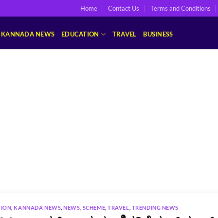
Home
Contact Us
Terms and Conditions
KANNADA NEWS
EDUCATION
TRAVEL
BUSINESS
TION
,
KANNADA NEWS
,
NEWS
,
SCHEME
,
TRAVEL
,
TRENDING NEWS