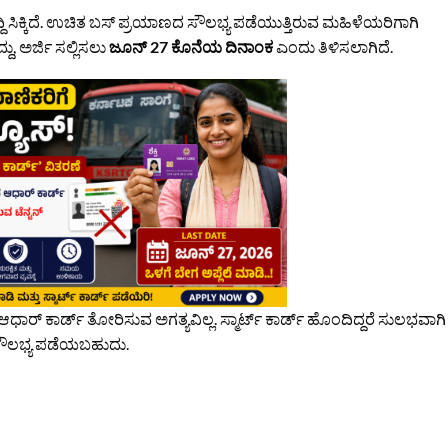
 ಸಿಕ್ಕಿದೆ. ಉಚಿತ ಬಸ್ ಪ್ರಯಾಣದ ಸೌಲಭ್ಯ ಪಡೆಯುತ್ತಿರುವ ಮಹಿಳೆಯರಿಗಾಗಿ
ು, ಅರ್ಜಿ ಸಲ್ಲಿಸಲು
ಜೂನ್‌ 27 ಕೊನೆಯ ದಿನಾಂಕ
ಎಂದು ತಿಳಿಸಲಾಗಿದೆ.
ರ್ ಕಾರ್ಡ್ ತೋರಿಸುವ ಅಗತ್ಯವಿಲ್ಲ. ಸ್ಮಾರ್ಟ್ ಕಾರ್ಡ್ ಹೊಂದಿದ್ದರೆ ಸುಲಭವಾಗಿ
ಸೌಲಭ್ಯ ಪಡೆಯಬಹುದು.