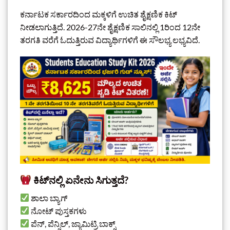
ಕರ್ನಾಟಕ ಸರ್ಕಾರದಿಂದ ಮಕ್ಕಳಿಗೆ ಉಚಿತ ಶೈಕ್ಷಣಿಕ ಕಿಟ್
ನೀಡಲಾಗುತ್ತಿದೆ. 2026-27ನೇ ಶೈಕ್ಷಣಿಕ ಸಾಲಿನಲ್ಲಿ 1ರಿಂದ 12ನೇ
ತರಗತಿ ವರೆಗೆ ಓದುತ್ತಿರುವ ವಿದ್ಯಾರ್ಥಿಗಳಿಗೆ ಈ ಸೌಲಭ್ಯ ಲಭ್ಯವಿದೆ.
ಕಿಟ್‌ನಲ್ಲಿ ಏನೇನು ಸಿಗುತ್ತದೆ?
ಶಾಲಾ ಬ್ಯಾಗ್
ನೋಟ್ ಪುಸ್ತಕಗಳು
ಪೆನ್, ಪೆನ್ಸಿಲ್, ಜ್ಯಾಮಿಟ್ರಿ ಬಾಕ್ಸ್