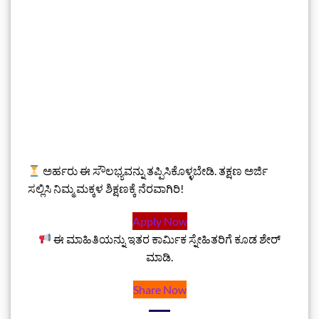
ಅರ್ಹರು ಈ ಸೌಲಭ್ಯವನ್ನು ತಪ್ಪಿಸಿಕೊಳ್ಳಬೇಡಿ. ತಕ್ಷಣ ಅರ್ಜಿ
ಸಲ್ಲಿಸಿ ನಿಮ್ಮ ಮಕ್ಕಳ ಶಿಕ್ಷಣಕ್ಕೆ ನೆರವಾಗಿರಿ!
Apply Now
ಈ ಮಾಹಿತಿಯನ್ನು ಇತರ ಕಾರ್ಮಿಕ ಸ್ನೇಹಿತರಿಗೆ ಕೂಡ ಶೇರ್
ಮಾಡಿ.
Share Now