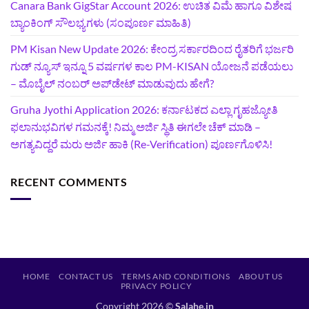
Canara Bank GigStar Account 2026: ಉಚಿತ ವಿಮೆ ಹಾಗೂ ವಿಶೇಷ
ಬ್ಯಾಂಕಿಂಗ್ ಸೌಲಭ್ಯಗಳು (ಸಂಪೂರ್ಣ ಮಾಹಿತಿ)
PM Kisan New Update 2026: ಕೇಂದ್ರ ಸರ್ಕಾರದಿಂದ ರೈತರಿಗೆ ಭರ್ಜರಿ
ಗುಡ್‌ ನ್ಯೂಸ್ ಇನ್ನೂ 5 ವರ್ಷಗಳ ಕಾಲ PM-KISAN ಯೋಜನೆ ಪಡೆಯಲು
– ಮೊಬೈಲ್ ನಂಬರ್ ಅಪ್‌ಡೇಟ್ ಮಾಡುವುದು ಹೇಗೆ?
‍Gruha Jyothi Application 2026: ಕರ್ನಾಟಕದ ಎಲ್ಲಾ ಗೃಹಜ್ಯೋತಿ
ಫಲಾನುಭವಿಗಳ ಗಮನಕ್ಕೆ! ನಿಮ್ಮ ಅರ್ಜಿ ಸ್ಥಿತಿ ಈಗಲೇ ಚೆಕ್ ಮಾಡಿ –
ಅಗತ್ಯವಿದ್ದರೆ ಮರು ಅರ್ಜಿ ಹಾಕಿ (Re-Verification) ಪೂರ್ಣಗೊಳಿಸಿ!
RECENT COMMENTS
HOME
CONTACT US
TERMS AND CONDITIONS
ABOUT US
PRIVACY POLICY
Copyright 2026 ©
Salahe.in