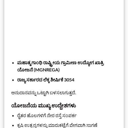
ಮಹಾತ್ಮ ಗಾಂಧಿ ರಾಷ್ಟ್ರೀಯ ಗ್ರಾಮೀಣ ಉದ್ಯೋಗ ಖಾತ್ರಿ
ಯೋಜನೆ (MGNREGA)
ರಾಜ್ಯ ಸರ್ಕಾರದ ಲೆಕ್ಕ ಶೀರ್ಷಿಕೆ 3054
ಅನುದಾನವನ್ನು ಒಟ್ಟಾಗಿ ಬಳಸಲಾಗುತ್ತದೆ.
ಯೋಜನೆಯ ಮುಖ್ಯ ಉದ್ದೇಶಗಳು
ರೈತರ ಹೊಲಗಳಿಗೆ ನೇರ ರಸ್ತೆ ಸಂಪರ್ಕ
ಕೃಷಿ ಉತ್ಪನ್ನಗಳನ್ನು ಮಾರುಕಟ್ಟೆಗೆ ವೇಗವಾಗಿ ಸಾಗಣೆ