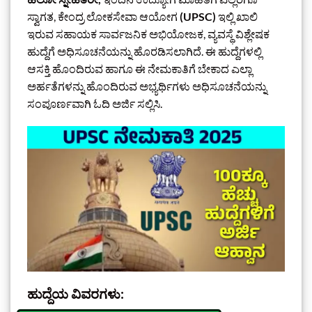
ಸ್ವಾಗತ, ಕೇಂದ್ರ ಲೋಕಸೇವಾ ಆಯೋಗ
(UPSC)
ಇಲ್ಲಿ ಖಾಲಿ
ಇರುವ ಸಹಾಯಕ ಸಾರ್ವಜನಿಕ ಅಭಿಯೋಜಕ, ವ್ಯವಸ್ಥೆ ವಿಶ್ಲೇಷಕ
ಹುದ್ದೆಗೆ ಅಧಿಸೂಚನೆಯನ್ನು ಹೊರಡಿಸಲಾಗಿದೆ. ಈ ಹುದ್ದೆಗಳಲ್ಲಿ
ಆಸಕ್ತಿ ಹೊಂದಿರುವ ಹಾಗೂ ಈ ನೇಮಕಾತಿಗೆ ಬೇಕಾದ ಎಲ್ಲಾ
ಅರ್ಹತೆಗಳನ್ನು ಹೊಂದಿರುವ ಅಭ್ಯರ್ಥಿಗಳು ಅಧಿಸೂಚನೆಯನ್ನು
ಸಂಪೂರ್ಣವಾಗಿ ಓದಿ ಅರ್ಜಿ ಸಲ್ಲಿಸಿ.
ಹುದ್ದೆಯ ವಿವರಗಳು: