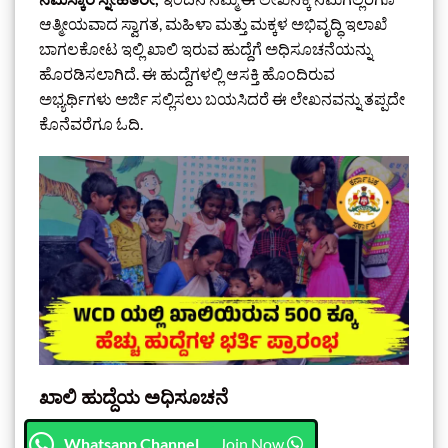
ಆತ್ಮೀಯವಾದ ಸ್ವಾಗತ, ಮಹಿಳಾ ಮತ್ತು ಮಕ್ಕಳ ಅಭಿವೃದ್ಧಿ ಇಲಾಖೆ
ಬಾಗಲಕೋಟ ಇಲ್ಲಿ ಖಾಲಿ ಇರುವ ಹುದ್ದೆಗೆ ಅಧಿಸೂಚನೆಯನ್ನು
ಹೊರಡಿಸಲಾಗಿದೆ. ಈ ಹುದ್ದೆಗಳಲ್ಲಿ ಆಸಕ್ತಿ ಹೊಂದಿರುವ
ಅಭ್ಯರ್ಥಿಗಳು ಅರ್ಜಿ ಸಲ್ಲಿಸಲು ಬಯಸಿದರೆ ಈ ಲೇಖನವನ್ನು ತಪ್ಪದೇ
ಕೊನೆವರೆಗೂ ಓದಿ.
ಖಾಲಿ ಹುದ್ದೆಯ ಅಧಿಸೂಚನೆ
Whatsapp Channel
Join Now