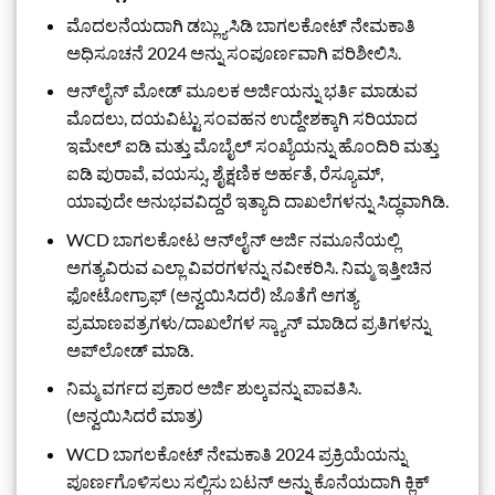
ಮೊದಲನೆಯದಾಗಿ ಡಬ್ಲ್ಯುಸಿಡಿ ಬಾಗಲಕೋಟ್ ನೇಮಕಾತಿ
ಅಧಿಸೂಚನೆ 2024 ಅನ್ನು ಸಂಪೂರ್ಣವಾಗಿ ಪರಿಶೀಲಿಸಿ.
ಆನ್‌ಲೈನ್ ಮೋಡ್ ಮೂಲಕ ಅರ್ಜಿಯನ್ನು ಭರ್ತಿ ಮಾಡುವ
ಮೊದಲು, ದಯವಿಟ್ಟು ಸಂವಹನ ಉದ್ದೇಶಕ್ಕಾಗಿ ಸರಿಯಾದ
ಇಮೇಲ್ ಐಡಿ ಮತ್ತು ಮೊಬೈಲ್ ಸಂಖ್ಯೆಯನ್ನು ಹೊಂದಿರಿ ಮತ್ತು
ಐಡಿ ಪುರಾವೆ, ವಯಸ್ಸು, ಶೈಕ್ಷಣಿಕ ಅರ್ಹತೆ, ರೆಸ್ಯೂಮ್,
ಯಾವುದೇ ಅನುಭವವಿದ್ದರೆ ಇತ್ಯಾದಿ ದಾಖಲೆಗಳನ್ನು ಸಿದ್ಧವಾಗಿಡಿ.
WCD ಬಾಗಲಕೋಟ ಆನ್‌ಲೈನ್ ಅರ್ಜಿ ನಮೂನೆಯಲ್ಲಿ
ಅಗತ್ಯವಿರುವ ಎಲ್ಲಾ ವಿವರಗಳನ್ನು ನವೀಕರಿಸಿ. ನಿಮ್ಮ ಇತ್ತೀಚಿನ
ಫೋಟೋಗ್ರಾಫ್ (ಅನ್ವಯಿಸಿದರೆ) ಜೊತೆಗೆ ಅಗತ್ಯ
ಪ್ರಮಾಣಪತ್ರಗಳು/ದಾಖಲೆಗಳ ಸ್ಕ್ಯಾನ್ ಮಾಡಿದ ಪ್ರತಿಗಳನ್ನು
ಅಪ್‌ಲೋಡ್ ಮಾಡಿ.
ನಿಮ್ಮ ವರ್ಗದ ಪ್ರಕಾರ ಅರ್ಜಿ ಶುಲ್ಕವನ್ನು ಪಾವತಿಸಿ.
(ಅನ್ವಯಿಸಿದರೆ ಮಾತ್ರ)
WCD ಬಾಗಲಕೋಟ್ ನೇಮಕಾತಿ 2024 ಪ್ರಕ್ರಿಯೆಯನ್ನು
ಪೂರ್ಣಗೊಳಿಸಲು ಸಲ್ಲಿಸು ಬಟನ್ ಅನ್ನು ಕೊನೆಯದಾಗಿ ಕ್ಲಿಕ್