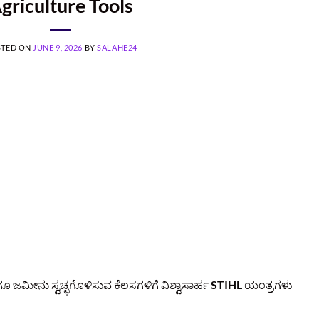
griculture Tools
STED ON
JUNE 9, 2026
BY
SALAHE24
ಗೂ ಜಮೀನು ಸ್ವಚ್ಛಗೊಳಿಸುವ ಕೆಲಸಗಳಿಗೆ ವಿಶ್ವಾಸಾರ್ಹ
STIHL
ಯಂತ್ರಗಳು