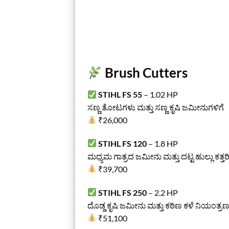
Brush Cutters
STIHL FS 55
– 1.02 HP
ಸಣ್ಣ ತೋಟಗಳು ಮತ್ತು ಸಣ್ಣ ಕೃಷಿ ಜಮೀನುಗಳಿಗೆ
₹26,000
STIHL FS 120
– 1.8 HP
ಮಧ್ಯಮ ಗಾತ್ರದ ಜಮೀನು ಮತ್ತು ದಟ್ಟ ಹುಲ್ಲು ಕತ್ತ
₹39,700
STIHL FS 250
– 2.2 HP
ದೊಡ್ಡ ಕೃಷಿ ಜಮೀನು ಮತ್ತು ಕಠಿಣ ಕಳೆ ನಿಯಂತ್ರಣಕ್
₹51,100