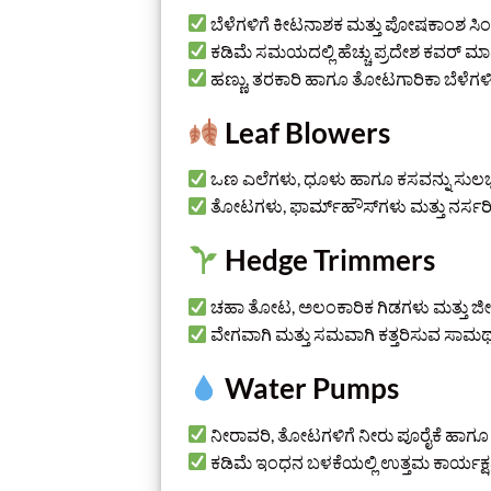
ಬೆಳೆಗಳಿಗೆ ಕೀಟನಾಶಕ ಮತ್ತು ಪೋಷಕಾಂಶ ಸಿಂ
ಕಡಿಮೆ ಸಮಯದಲ್ಲಿ ಹೆಚ್ಚು ಪ್ರದೇಶ ಕವರ್ 
ಹಣ್ಣು, ತರಕಾರಿ ಹಾಗೂ ತೋಟಗಾರಿಕಾ ಬೆಳೆಗಳ
Leaf Blowers
ಒಣ ಎಲೆಗಳು, ಧೂಳು ಹಾಗೂ ಕಸವನ್ನು ಸುಲಭ
ತೋಟಗಳು, ಫಾರ್ಮ್‌ಹೌಸ್‌ಗಳು ಮತ್ತು ನರ್ಸರಿಗ
Hedge Trimmers
ಚಹಾ ತೋಟ, ಅಲಂಕಾರಿಕ ಗಿಡಗಳು ಮತ್ತು ಜೀವಂ
ವೇಗವಾಗಿ ಮತ್ತು ಸಮವಾಗಿ ಕತ್ತರಿಸುವ ಸಾಮರ್ಥ
Water Pumps
ನೀರಾವರಿ, ತೋಟಗಳಿಗೆ ನೀರು ಪೂರೈಕೆ ಹಾಗೂ
ಕಡಿಮೆ ಇಂಧನ ಬಳಕೆಯಲ್ಲಿ ಉತ್ತಮ ಕಾರ್ಯಕ್