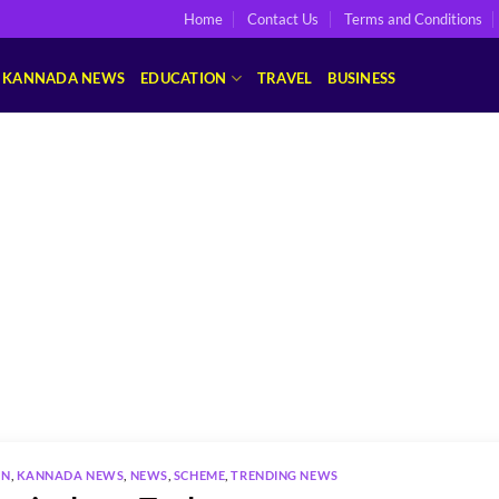
Home
Contact Us
Terms and Conditions
KANNADA NEWS
EDUCATION
TRAVEL
BUSINESS
ON
,
KANNADA NEWS
,
NEWS
,
SCHEME
,
TRENDING NEWS