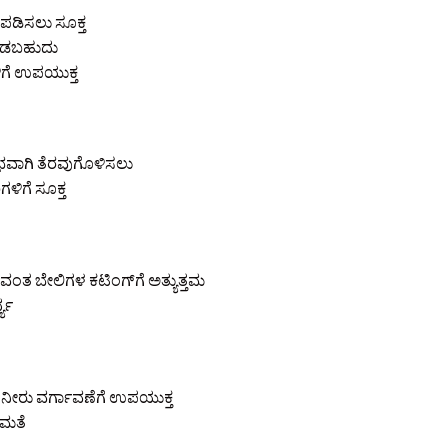
ಪಡಿಸಲು ಸೂಕ್ತ
ಮಾಡಬಹುದು
ಿಗೆ ಉಪಯುಕ್ತ
ವಾಗಿ ತೆರವುಗೊಳಿಸಲು
ಳಿಗೆ ಸೂಕ್ತ
ತ ಬೇಲಿಗಳ ಕಟಿಂಗ್‌ಗೆ ಅತ್ಯುತ್ತಮ
್ಯ
 ನೀರು ವರ್ಗಾವಣೆಗೆ ಉಪಯುಕ್ತ
ಷಮತೆ