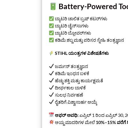
Battery-Powered To
ಬ್ಯಾಟರಿ ಚಾಲಿತ ಬ್ರಷ್ ಕಟರ್‌ಗಳು
ಬ್ಯಾಟರಿ ಚೈನ್‌ಸಾಗಳು
ಬ್ಯಾಟರಿ ಬ್ಲೋವರ್‌ಗಳು
ಕಡಿಮೆ ಶಬ್ದ ಮತ್ತು ಪರಿಸರ ಸ್ನೇಹಿ ತಂತ್ರಜ್ಞಾನ
STIHL ಯಂತ್ರಗಳ ವಿಶೇಷತೆಗಳು
ಜರ್ಮನ್ ತಂತ್ರಜ್ಞಾನ
ಕಡಿಮೆ ಇಂಧನ ಬಳಕೆ
ಹೆಚ್ಚು ಶಕ್ತಿ ಮತ್ತು ಕಾರ್ಯಕ್ಷಮತೆ
ದೀರ್ಘಕಾಲ ಬಾಳಿಕೆ
ಸುಲಭ ನಿರ್ವಹಣೆ
ರೈತರಿಗೆ ವಿಶ್ವಾಸಾರ್ಹ ಆಯ್ಕೆ
ಆಫರ್ ಅವಧಿ:
ಏಪ್ರಿಲ್ 1 ರಿಂದ ಏಪ್ರಿಲ್ 30, 
ಆಯ್ದ ಮಾದರಿಗಳ ಮೇಲೆ
10%–15% ವರೆಗೆ 