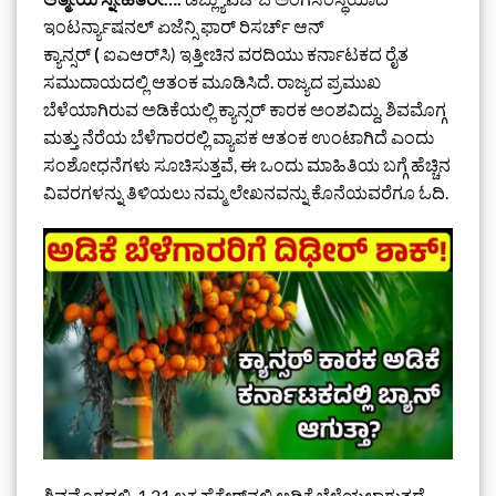
ಇಂಟರ್ನ್ಯಾಷನಲ್ ಏಜೆನ್ಸಿ ಫಾರ್ ರಿಸರ್ಚ್ ಆನ್
ಕ್ಯಾನ್ಸರ್
(
ಐಎಆರ್‌ಸಿ) ಇತ್ತೀಚಿನ ವರದಿಯು ಕರ್ನಾಟಕದ ರೈತ
ಸಮುದಾಯದಲ್ಲಿ ಆತಂಕ ಮೂಡಿಸಿದೆ. ರಾಜ್ಯದ ಪ್ರಮುಖ
ಬೆಳೆಯಾಗಿರುವ ಅಡಿಕೆಯಲ್ಲಿ ಕ್ಯಾನ್ಸರ್ ಕಾರಕ ಅಂಶವಿದ್ದು, ಶಿವಮೊಗ್ಗ
ಮತ್ತು ನೆರೆಯ ಬೆಳೆಗಾರರಲ್ಲಿ ವ್ಯಾಪಕ ಆತಂಕ ಉಂಟಾಗಿದೆ ಎಂದು
ಸಂಶೋಧನೆಗಳು ಸೂಚಿಸುತ್ತವೆ, ಈ ಒಂದು ಮಾಹಿತಿಯ ಬಗ್ಗೆ ಹೆಚ್ಚಿನ
ವಿವರಗಳನ್ನು ತಿಳಿಯಲು ನಮ್ಮ ಲೇಖನವನ್ನು ಕೊನೆಯವರೆಗೂ ಓದಿ.
ಶಿವಮೊಗ್ಗದಲ್ಲಿ, 1.21 ಲಕ್ಷ ಹೆಕ್ಟೇರ್‌ನಲ್ಲಿ ಅಡಿಕೆ ಬೆಳೆಯಲಾಗುತ್ತದೆ,