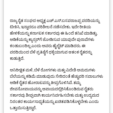
ರಾಜ್ಯ ರೈತ ಸಂಘದ ಅಧ್ಯಕ್ಷ ಎಚ್.ಎಸ್.ಬಸವರಾಜಪ್ಪ ವರದಿಯನ್ನು
ಟೀಕಿಸಿ, ಇನ್ನಾದರೂ ಪರಿಶೀಲನೆ ನಡೆಸಬೇಕು. ಇದೇ ರೀತಿಯ
ಹೇಳಿಕೆಯನ್ನು ಕರ್ನಾಟಕ ಸರ್ಕಾರವು ಈ ಹಿಂದೆ ತನಿಖೆ ಮಾಡಿತ್ತು,
ಅಡಿಕೆಯನ್ನು ಕ್ಯಾನ್ಸರ್‌ಗೆ ಜೋಡಿಸುವ ಯಾವುದೇ ಪುರಾವೆಗಳು
ಕಂಡುಬಂದಿಲ್ಲ ಎಂದು ಅವರು ಹೈಲೈಟ್ ಮಾಡಿದರು. ಈ
ವರದಿಯಿಂದ ಬೆಳೆ ಪ್ರತಿಷ್ಠೆಗೆ ಧಕ್ಕೆಯಾಗುವ ಆತಂಕ ರೈತರನ್ನು
ಕಾಡುತ್ತಿದೆ.
ಅನಿರೀಕ್ಷಿತ ಮಳೆ, ಬೆಳೆ ರೋಗಗಳು ಮತ್ತು ವಿದೇಶಿ ಆಮದುಗಳು
ಬೆಲೆಯನ್ನು ಕಡಿಮೆ ಮಾಡುವುದು ಸೇರಿದಂತೆ ಹೆಚ್ಚುವರಿ ಸವಾಲುಗಳು
ಅಡಿಕೆ ರೈತರ ಹೋರಾಟವನ್ನು ತೀವ್ರಗೊಳಿಸಿವೆ. ತಮ್ಮ
ಜೀವನೋಪಾಯವನ್ನು ಅಪಾಯದಲ್ಲಿರಿಸಿಕೊಂಡಿರುವ ರೈತರು
ಸರ್ಕಾರವು ಶೀಘ್ರವಾಗಿ ಕಾರ್ಯನಿರ್ವಹಿಸಬೇಕು ಮತ್ತು ಉದ್ಯಮದ
ನಿರಂತರ ಕಾರ್ಯಸಾಧ್ಯತೆಯನ್ನು ಖಚಿತಪಡಿಸಿಕೊಳ್ಳಬೇಕು ಎಂದು
ಒತ್ತಾಯಿಸುತ್ತಿದ್ದಾರೆ.