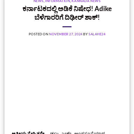
NEWS
,
INFORMATION
,
KANNADA NEWS
ಕರ್ನಾಟಕದಲ್ಲಿ ಅಡಿಕೆ ನಿಷೇಧ! Adike
ಬೆಳೆಗಾರರಿಗೆ ದಿಢೀರ್ ಶಾಕ್‌!
POSTED ON
NOVEMBER 27, 2024
BY
SALAHE24
ಆತ್ಮೀಯ ಸ್ನೇಹಿತರೇ….
ಡಬ್ಲ್ಯುಎಚ್‌ಒ ಅಂಗಸಂಸ್ಥೆಯಾದ