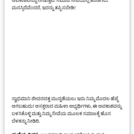
ಮನಸ್ಸಿದೆವೆಂದರೆ, ಇದನ್ನು ತಪ್ಪಿಸಬೇಡಿ!
ಸ್ವಾಭಿಮಾನಿ ಜೀವನದತ್ತ ಮುನ್ನಡೆಯಲು ಇದು ನಿಮ್ಮ ಮೊದಲ ಹೆಜ್ಜೆ
ಆಗಬಹುದು! ಆಸಕ್ತರಾದ ಮಹಿಳಾ ಅಭ್ಯರ್ಥಿಗಳು, ಈ ಅವಕಾಶವನ್ನು
ಬಳಸಿಕೊಳ್ಳಿ ಮತ್ತು ನಿಮ್ಮ ಸೇವೆಯ ಮೂಲಕ ಸಮಾಜಕ್ಕೆ ಹೊಸ
ಬೆಳಕನ್ನು ನೀಡಿರಿ.