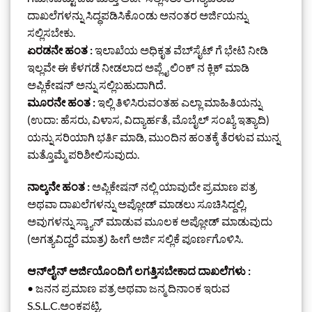
ದಾಖಲೆಗಳನ್ನು ಸಿದ್ಧಪಡಿಸಿಕೊಂಡು ಅನಂತರ ಅರ್ಜಿಯನ್ನು
ಸಲ್ಲಿಸಬೇಕು.
ಏರಡನೇ ಹಂತ :
ಇಲಾಖೆಯ ಅಧಿಕೃತ ವೆಬ್‌ಸೈಟ್ ಗೆ ಭೇಟಿ ನೀಡಿ
ಇಲ್ಲವೇ ಈ ಕೆಳಗಡೆ ನೀಡಲಾದ ಅಪ್ಲೈ ಲಿಂಕ್ ನ ಕ್ಲಿಕ್ ಮಾಡಿ
ಅಪ್ಲಿಕೇಷನ್ ಅನ್ನು ಸಲ್ಲಿಬಹುದಾಗಿದೆ.
ಮೂರನೇ ಹಂತ :
ಇಲ್ಲಿ ತಿಳಿಸಿರುವಂತಹ ಎಲ್ಲಾ ಮಾಹಿತಿಯನ್ನು
(ಉದಾ: ಹೆಸರು, ವಿಳಾಸ, ವಿದ್ಯಾರ್ಹತೆ, ಮೊಬೈಲ್ ಸಂಖ್ಯೆ ಇತ್ಯಾದಿ)
ಯನ್ನು ಸರಿಯಾಗಿ ಭರ್ತಿ ಮಾಡಿ, ಮುಂದಿನ ಹಂತಕ್ಕೆ ತೆರಳುವ ಮುನ್ನ
ಮತ್ತೊಮ್ಮೆ ಪರಿಶೀಲಿಸುವುದು.
ನಾಲ್ಕನೇ ಹಂತ :
ಅಪ್ಲಿಕೇಷನ್ ನಲ್ಲಿ ಯಾವುದೇ ಪ್ರಮಾಣ ಪತ್ರ
ಅಥವಾ ದಾಖಲೆಗಳನ್ನು ಅಪ್ಲೋಡ್ ಮಾಡಲು ಸೂಚಿಸಿದ್ದಲ್ಲಿ,
ಅವುಗಳನ್ನು ಸ್ಕ್ಯಾನ್ ಮಾಡುವ ಮೂಲಕ ಅಪ್ಲೋಡ್ ಮಾಡುವುದು
(ಅಗತ್ಯವಿದ್ದರೆ ಮಾತ್ರ) ಹೀಗೆ ಅರ್ಜಿ ಸಲ್ಲಿಕೆ ಪೂರ್ಣಗೊಳಿಸಿ.
ಆನ್‌ಲೈನ್‌ ಅರ್ಜಿಯೊಂದಿಗೆ ಲಗತ್ತಿಸಬೇಕಾದ ದಾಖಲೆಗಳು :
• ಜನನ ಪ್ರಮಾಣ ಪತ್ರ ಅಥವಾ ಜನ್ಮ ದಿನಾಂಕ ಇರುವ
S.S.L.C.ಅಂಕಪಟ್ಟಿ.