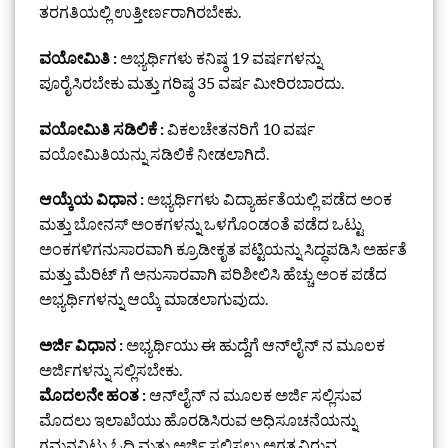
ತರಗತಿಯಲ್ಲಿ ಉತ್ತೀರ್ಣರಾಗಿರಬೇಕು.
ವಯೋಮಿತಿ :
ಅಭ್ಯರ್ಥಿಗಳು ಕನಿಷ್ಠ 19 ವರ್ಷಗಳನ್ನು
ಪೂರೈಸಿರಬೇಕು ಮತ್ತು ಗರಿಷ್ಠ 35 ವರ್ಷ ಮೀರಿರಬಾರದು.
ವಯೋಮಿತಿ ಸಡಿಲಿಕೆ :
ವಿಕಲಚೇತನರಿಗೆ 10 ವರ್ಷ
ವಯೋಮಿತಿಯನ್ನು ಸಡಿಲಿಕೆ ನೀಡಲಾಗಿದೆ.
ಆಯ್ಕೆಯ ವಿಧಾನ :
ಅಭ್ಯರ್ಥಿಗಳು ವಿದ್ಯಾರ್ಹತೆಯಲ್ಲಿ ಪಡೆದ ಅಂಕ
ಮತ್ತು ಬೋನಸ್ ಅಂಕಗಳನ್ನು ಒಳಗೊಂಡಂತೆ ಪಡೆದ ಒಟ್ಟು
ಅಂಕಗಳಿಗನುಸಾರವಾಗಿ ಕ್ರೂಡೀಕೃತ ಪಟ್ಟಿಯನ್ನು ಸಿದ್ಧಪಡಿಸಿ ಅರ್ಹತೆ
ಮತ್ತು ಮೆರಿಟ್ ಗೆ ಅನುಸಾರವಾಗಿ ಪರಿಶೀಲಿಸಿ ಹೆಚ್ಚು ಅಂಕ ಪಡೆದ
ಅಭ್ಯರ್ಥಿಗಳನ್ನು ಆಯ್ಕೆ ಮಾಡಲಾಗುವುದು.
ಅರ್ಜಿ ವಿಧಾನ :
ಅಭ್ಯರ್ಥಿಯು ಈ ಹುದ್ದೆಗೆ ಆನ್‌ಲೈನ್‌ ನ ಮೂಲಕ
ಅರ್ಜಿಗಳನ್ನು ಸಲ್ಲಿಸಬೇಕು.
ಮೊದಲನೇ ಹಂತ :
ಆನ್‌ಲೈನ್‌ ನ ಮೂಲಕ ಅರ್ಜಿ ಸಲ್ಲಿಸುವ
ಮೊದಲು ಇಲಾಖೆಯು ಹೊರಡಿಸಿರುವ ಅಧಿಸೂಚನೆಯನ್ನು
ಗಮನವಿಟ್ಟು ಓದಿ ಮತ್ತು ಅರ್ಜಿ ಸಲ್ಲಿಸಲು ಅಗತ್ಯವಿರುವ