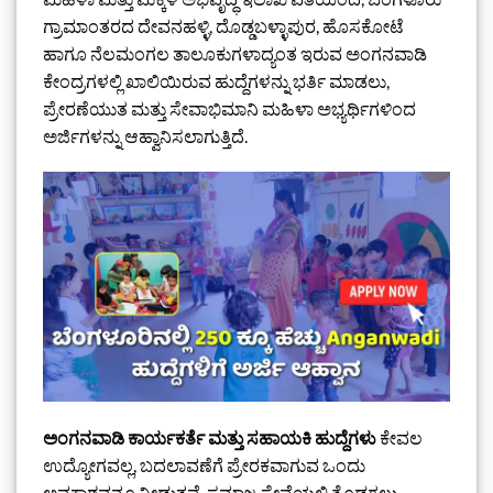
ಗ್ರಾಮಾಂತರದ ದೇವನಹಳ್ಳಿ, ದೊಡ್ಡಬಳ್ಳಾಪುರ, ಹೊಸಕೋಟೆ
ಹಾಗೂ ನೆಲಮಂಗಲ ತಾಲೂಕುಗಳಾದ್ಯಂತ ಇರುವ ಅಂಗನವಾಡಿ
ಕೇಂದ್ರಗಳಲ್ಲಿ ಖಾಲಿಯಿರುವ ಹುದ್ದೆಗಳನ್ನು ಭರ್ತಿ ಮಾಡಲು,
ಪ್ರೇರಣೆಯುತ ಮತ್ತು ಸೇವಾಭಿಮಾನಿ ಮಹಿಳಾ ಅಭ್ಯರ್ಥಿಗಳಿಂದ
ಅರ್ಜಿಗಳನ್ನು ಆಹ್ವಾನಿಸಲಾಗುತ್ತಿದೆ.
ಅಂಗನವಾಡಿ ಕಾರ್ಯಕರ್ತೆ ಮತ್ತು ಸಹಾಯಕಿ ಹುದ್ದೆಗಳು
ಕೇವಲ
ಉದ್ಯೋಗವಲ್ಲ, ಬದಲಾವಣೆಗೆ ಪ್ರೇರಕವಾಗುವ ಒಂದು
ಅವಕಾಶವನ್ನೂ ನೀಡುತ್ತವೆ. ಸಮಾಜ ಸೇವೆಯಲ್ಲಿ ತೊಡಗಲು