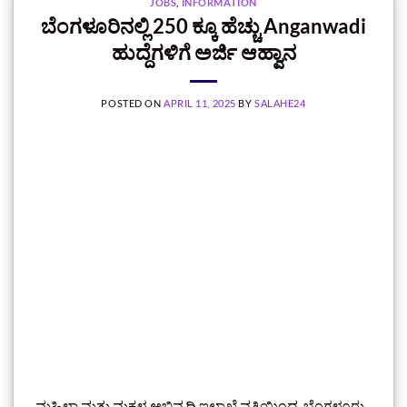
JOBS
,
INFORMATION
ಬೆಂಗಳೂರಿನಲ್ಲಿ 250 ಕ್ಕೂ ಹೆಚ್ಚು Anganwadi
ಹುದ್ದೆಗಳಿಗೆ ಅರ್ಜಿ ಆಹ್ವಾನ
POSTED ON
APRIL 11, 2025
BY
SALAHE24
ಮಹಿಳಾ ಮತ್ತು ಮಕ್ಕಳ ಅಭಿವೃದ್ಧಿ ಇಲಾಖೆ ವತಿಯಿಂದ, ಬೆಂಗಳೂರು