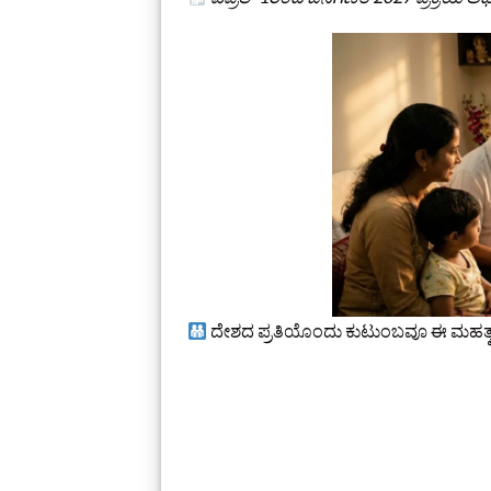
ದೇಶದ ಪ್ರತಿಯೊಂದು ಕುಟುಂಬವೂ ಈ ಮಹತ್ವ