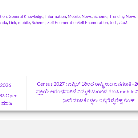
tion
,
General Knowledge
,
Information
,
Mobile
,
News
,
Scheme
,
Trending News
nada
,
Link
,
mobile
,
Scheme
,
Self EnumerationSelf Enumeration
,
tech
,
ಗಣತಿ
.
Census 2027 : ಏಪ್ರಿಲ್‌ 1ರಿಂದ ರಾಷ್ಟ್ರೀಯ ಜನಗಣತಿ–
 2026
ಪ್ರಕ್ರಿಯೆ ಆರಂಭವಾಗಿದೆ ನಿಮ್ಮ ಕುಟುಂಬದ ಗಣತಿ mobile 
ಬೇಡಿ Open
ನೀವೆ ಮಾಡಿಕೊಳ್ಳಲು ಇಲ್ಲಿದೆ ಡೈರೆಕ್ಟ್‌ ಲಿಂಕ್
್‌ ಮಾಡಿ