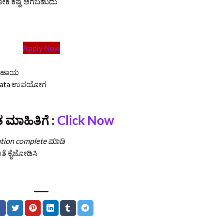
ೋಕೆ ಕಷ್ಟ ಆಗಬಹುದು
Apply Now
 ಸಹಾಯ
ೆ data ಉಪಯೋಗ
 ಮಾಹಿತಿಗೆ :
Click Now
ation complete ಮಾಡಿ
ತೆ ಕೈಜೋಡಿಸಿ