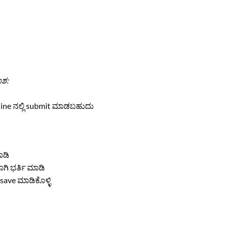
ಾಶ:
line ನಲ್ಲಿ submit ಮಾಡಬಹುದು
ಾಡಿ
ಗಿ ಭರ್ತಿ ಮಾಡಿ
ave ಮಾಡಿಕೊಳ್ಳಿ