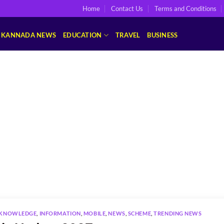
Home
Contact Us
Terms and Conditions
KANNADA NEWS
EDUCATION
TRAVEL
BUSINESS
 KNOWLEDGE
,
INFORMATION
,
MOBILE
,
NEWS
,
SCHEME
,
TRENDING NEWS