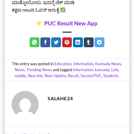
ಮಾಡ್ಕೋಬೋದು. ಇವಾಗ್ಲೆ ಚೆಕ್‌ ಮಾಡಿ
ತಕ್ಷಣ result ಓಪನ್ ಆಗುತ್ತೆ
PUC Result New App
This entry was posted in
Education
,
Information
,
Kannada News
,
News
,
Trending News
and tagged
Information
,
kannada
,
Link
,
mobile
,
New link
,
New Update
,
Result
,
Second PUC
,
Students
.
SALAHE24