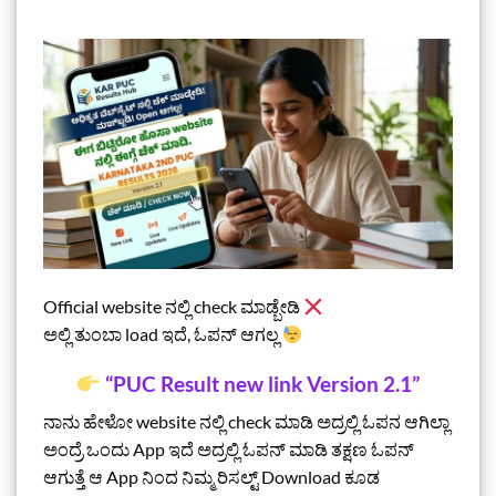
Official website ನಲ್ಲಿ check ಮಾಡ್ಬೇಡಿ
ಅಲ್ಲಿ ತುಂಬಾ load ಇದೆ, ಓಪನ್ ಆಗಲ್ಲ
“PUC Result new link Version 2.1”
ನಾನು ಹೇಳೋ website ನಲ್ಲಿ check ಮಾಡಿ ಅದ್ರಲ್ಲಿ ಓಪನ ಆಗಿಲ್ಲಾ
ಅಂದ್ರೆ ಒಂದು App ಇದೆ ಅದ್ರಲ್ಲಿ ಓಪನ್‌ ಮಾಡಿ ತಕ್ಷಣ ಓಪನ್‌
ಆಗುತ್ತೆ ಆ App ನಿಂದ ನಿಮ್ಮ ರಿಸಲ್ಟ್‌ Download ಕೂಡ