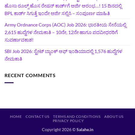
ಹೊಸಾ ರೂಲ್ಸ್ ಹೊಸ ರೇಷನ್ ಕಾರ್ಡ್‌ಗೆ ಅರ್ಜಿ ಆರಂಭ…! 15 ದಿನದಲ್ಲಿ
BPL ಕಾರ್ಡ್ ಸಿಗುತ್ತೆ ಇಂದೇ ಅರ್ಜಿ ಸಲ್ಲಿಸಿ – ಸಂಪೂರ್ಣ ಮಾಹಿತಿ
Army Ordnance Corps (AOC) Job 2026: ಭಾರತೀಯ ಸೇನೆಯಲ್ಲಿ
2,615 ಹುದ್ದೆಗಳ ನೇಮಕಾತಿ – 10ನೇ, 12ನೇ ಹಾಗೂ ಪದವೀಧರರಿಗೆ
ಸುವರ್ಣಾವಕಾಶ!
SBI Job 2026: ಸ್ಟೇಟ್ ಬ್ಯಾಂಕ್ ಆಫ್ ಇಂಡಿಯಾದಲ್ಲಿ 1,576 ಹುದ್ದೆಗಳ
ನೇಮಕಾತಿ
RECENT COMMENTS
HOME
CONTACT US
TERMS AND CONDITIONS
ABOUT US
PRIVACY POLICY
Copyright 2026 ©
Salahe.in