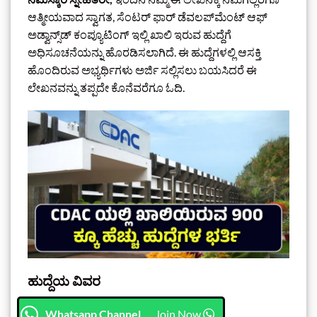
ಆತ್ಮೀಯವಾದ ಸ್ವಾಗತ, ಸೆಂಟರ್ ಫಾರ್ ಡೆವಲಪ್‌ಮೆಂಟ್ ಆಫ್
ಅಡ್ವಾನ್ಸ್‌ಡ್ ಕಂಪ್ಯೂಟಿಂಗ್ ಇಲ್ಲಿ ಖಾಲಿ ಇರುವ ಹುದ್ದೆಗೆ
ಅಧಿಸೂಚನೆಯನ್ನು ಹೊರಡಿಸಲಾಗಿದೆ. ಈ ಹುದ್ದೆಗಳಲ್ಲಿ ಆಸಕ್ತಿ
ಹೊಂದಿರುವ ಅಭ್ಯರ್ಥಿಗಳು ಅರ್ಜಿ ಸಲ್ಲಿಸಲು ಬಯಸಿದರೆ ಈ
ಲೇಖನವನ್ನು ತಪ್ಪದೇ ಕೊನೆವರೆಗೂ ಓದಿ.
ಹುದ್ದೆಯ ವಿವರ
Whatsapp Channel
Join Now