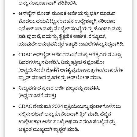
ಅನ್ನು ಸಂಪೂರ್ಣವಾಗಿ ಪರಿಶೀಲಿಸಿ.
ಆನ್‌ಲೈನ್ ಮೋಡ್ ಮೂಲಕ ಅರ್ಜಿಯನ್ನು ಭರ್ತಿ ಮಾಡುವ
ಮೊದಲು, ದಯವಿಟ್ಟು ಸಂವಹನ ಉದ್ದೇಶಕ್ಕಾಗಿ ಸರಿಯಾದ
ಇಮೇಲ್ ಐಡಿ ಮತ್ತು ಮೊಬೈಲ್ ಸಂಖ್ಯೆಯನ್ನು ಹೊಂದಿರಿ ಮತ್ತು
ಐಡಿ ಪುರಾವೆ, ವಯಸ್ಸು, ಶೈಕ್ಷಣಿಕ ಅರ್ಹತೆ, ರೆಸ್ಯೂಮ್,
ಯಾವುದೇ ಅನುಭವವಿದ್ದರೆ ಇತ್ಯಾದಿ ದಾಖಲೆಗಳನ್ನು ಸಿದ್ಧವಾಗಿಡಿ.
CDAC ಆನ್‌ಲೈನ್ ಅರ್ಜಿ ನಮೂನೆಯಲ್ಲಿ ಅಗತ್ಯವಿರುವ ಎಲ್ಲಾ
ವಿವರಗಳನ್ನು ನವೀಕರಿಸಿ. ನಿಮ್ಮ ಇತ್ತೀಚಿನ ಫೋಟೋ
(ಅನ್ವಯಿಸಿದರೆ) ಜೊತೆಗೆ ಅಗತ್ಯ ಪ್ರಮಾಣಪತ್ರಗಳು/ದಾಖಲೆಗಳ
ಸ್ಕ್ಯಾನ್ ಮಾಡಿದ ಪ್ರತಿಗಳನ್ನು ಅಪ್‌ಲೋಡ್ ಮಾಡಿ.
ನಿಮ್ಮ ವರ್ಗದ ಪ್ರಕಾರ ಅರ್ಜಿ ಶುಲ್ಕವನ್ನು ಪಾವತಿಸಿ.
(ಅನ್ವಯಿಸಿದರೆ ಮಾತ್ರ)
CDAC ನೇಮಕಾತಿ 2024 ಪ್ರಕ್ರಿಯೆಯನ್ನು ಪೂರ್ಣಗೊಳಿಸಲು
ಸಲ್ಲಿಸು ಬಟನ್ ಅನ್ನು ಕೊನೆಯದಾಗಿ ಕ್ಲಿಕ್ ಮಾಡಿ. ಹೆಚ್ಚಿನ
ಉಲ್ಲೇಖಕ್ಕಾಗಿ ಅರ್ಜಿ ಸಂಖ್ಯೆ ಅಥವಾ ವಿನಂತಿ ಸಂಖ್ಯೆಯನ್ನು
ಅತ್ಯಂತ ಮುಖ್ಯವಾಗಿ ಕ್ಯಾಪ್ಚರ್ ಮಾಡಿ.