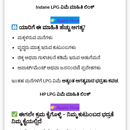
Indane LPG ವಿಮೆ ಮಾಹಿತಿ ಲಿಂಕ್
Apply Now
ಯಾರಿಗೆ ಈ ಮಾಹಿತಿ ಹೆಚ್ಚು ಅಗತ್ಯ?
ಮಕ್ಕಳಿರುವ ಮನೆಗಳು
ವೃದ್ಧರು ಮಾತ್ರ ಇರುವ ಕುಟುಂಬಗಳು
ಚಿಕ್ಕ ಅಥವಾ ಗಾಳಿಚಲನೆ ಕಡಿಮೆ ಇರುವ ಅಡುಗೆಮನೆ
ಅಪಾರ್ಟ್‌ಮೆಂಟ್ ಅಥವಾ ಜನಸಂದಣಿ ಪ್ರದೇಶಗಳು
ಇಂತಹ ಮನೆಗಳಿಗೆ LPG ವಿಮೆ
ಅತ್ಯಂತ ಅಗತ್ಯವಾದ ಭದ್ರತಾ ಕವಚ
.
HP LPG ವಿಮೆ ಮಾಹಿತಿ ಲಿಂಕ್
Apply Now
ಈಗಲೇ ಕ್ರಮ ಕೈಗೊಳ್ಳಿ – ನಿಮ್ಮ ಕುಟುಂಬದ ಭದ್ರತೆ
ನಿಮ್ಮ ಕೈಯಲ್ಲಿದೆ