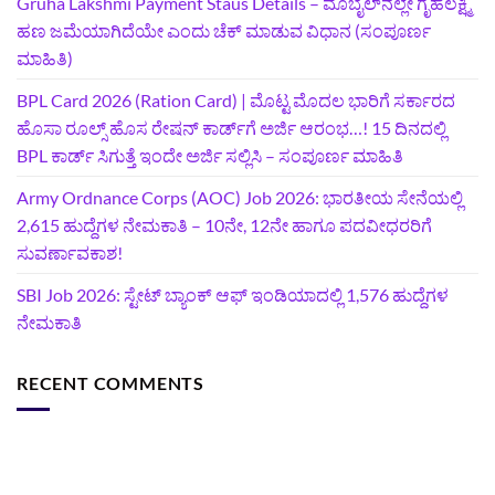
Gruha Lakshmi Payment Staus Details – ಮೊಬೈಲ್‌ನಲ್ಲೇ ಗೃಹಲಕ್ಷ್ಮಿ
ಹಣ ಜಮೆಯಾಗಿದೆಯೇ ಎಂದು ಚೆಕ್ ಮಾಡುವ ವಿಧಾನ (ಸಂಪೂರ್ಣ
ಮಾಹಿತಿ)
BPL Card 2026 (Ration Card) | ಮೊಟ್ಟ ಮೊದಲ ಭಾರಿಗೆ ಸರ್ಕಾರದ
ಹೊಸಾ ರೂಲ್ಸ್ ಹೊಸ ರೇಷನ್ ಕಾರ್ಡ್‌ಗೆ ಅರ್ಜಿ ಆರಂಭ…! 15 ದಿನದಲ್ಲಿ
BPL ಕಾರ್ಡ್ ಸಿಗುತ್ತೆ ಇಂದೇ ಅರ್ಜಿ ಸಲ್ಲಿಸಿ – ಸಂಪೂರ್ಣ ಮಾಹಿತಿ
Army Ordnance Corps (AOC) Job 2026: ಭಾರತೀಯ ಸೇನೆಯಲ್ಲಿ
2,615 ಹುದ್ದೆಗಳ ನೇಮಕಾತಿ – 10ನೇ, 12ನೇ ಹಾಗೂ ಪದವೀಧರರಿಗೆ
ಸುವರ್ಣಾವಕಾಶ!
SBI Job 2026: ಸ್ಟೇಟ್ ಬ್ಯಾಂಕ್ ಆಫ್ ಇಂಡಿಯಾದಲ್ಲಿ 1,576 ಹುದ್ದೆಗಳ
ನೇಮಕಾತಿ
RECENT COMMENTS