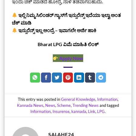
ಇಂದು ಚೆಕ್ ಮಾಡದೆ ಹೋದ್ರೆ, ನಾಳೆ ತಡವಾಗಬಹುದು.
ಇಲ್ಲಿ ನಿಮ್ಮ ಸಿಲಿಂಡರ್ ಗ್ಯಾಸ್‌ಗೆ ಇನ್ಸುರೆನ್ಸ್ ಇದೆಯಾ ಇಲ್ವಾ ಅಂತ
ಚೆಕ್ ಮಾಡಿ
ಇನ್ಸುರೆನ್ಸ್ ಇಲ್ಲ ಅಂದ್ರೆ – ಇವಾಗಲೇ ಅರ್ಜಿ ಹಾಕಿ
Bharat LPG ವಿಮೆ ಮಾಹಿತಿ ಲಿಂಕ್
Apply Now
This entry was posted in
General Knowledge
,
Information
,
Kannada News
,
News
,
Scheme
,
Trending News
and tagged
Information
,
Insurense
,
kannada
,
Link
,
LPG
.
SALAHE24