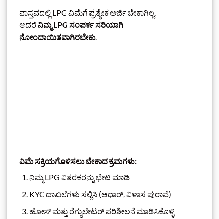
ವಾಸ್ತವದಲ್ಲಿ LPG ವಿಮೆಗೆ ಪ್ರತ್ಯೇಕ ಅರ್ಜಿ ಬೇಕಾಗಿಲ್ಲ.
ಆದರೆ
ನಿಮ್ಮ LPG ಸಂಪರ್ಕ ಸರಿಯಾಗಿ
ನೋಂದಾಯಿತವಾಗಿರಬೇಕು
.
ವಿಮೆ ಸಕ್ರಿಯಗೊಳಿಸಲು ಬೇಕಾದ ಕ್ರಮಗಳು:
ನಿಮ್ಮ LPG ವಿತರಕರನ್ನು ಭೇಟಿ ಮಾಡಿ
KYC ದಾಖಲೆಗಳು ಸಲ್ಲಿಸಿ (ಆಧಾರ್, ವಿಳಾಸ ಪುರಾವೆ)
ಹೋಸ್ ಮತ್ತು ರೆಗ್ಯುಲೇಟರ್ ಪರಿಶೀಲನೆ ಮಾಡಿಸಿಕೊಳ್ಳಿ