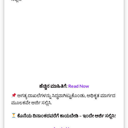
ಹೆಚ್ಚಿನ ಮಾಹಿತಿಗೆ:
Read Now
ಅಗತ್ಯ ದಾಖಲೆಗಳನ್ನು ಸಿದ್ಧವಾಗಿಟ್ಟುಕೊಂಡು, ಅಧಿಕೃತ ಮಾರ್ಗದ
ಮೂಲಕವೇ ಅರ್ಜಿ ಸಲ್ಲಿಸಿ.
ಕೊನೆಯ ದಿನಾಂಕದವರೆಗೆ ಕಾಯಬೇಡಿ – ಇಂದೇ ಅರ್ಜಿ ಸಲ್ಲಿಸಿ!