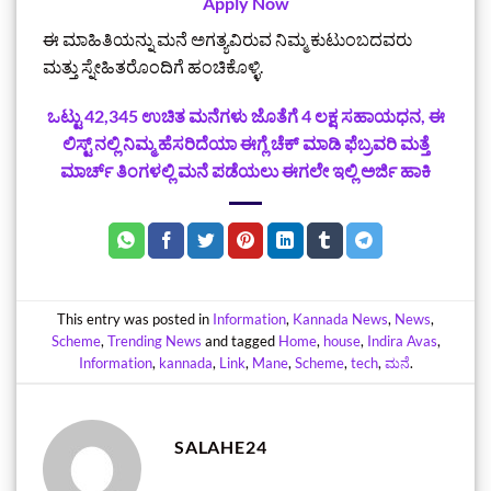
Apply Now
ಈ ಮಾಹಿತಿಯನ್ನು ಮನೆ ಅಗತ್ಯವಿರುವ ನಿಮ್ಮ ಕುಟುಂಬದವರು
ಮತ್ತು ಸ್ನೇಹಿತರೊಂದಿಗೆ ಹಂಚಿಕೊಳ್ಳಿ.
ಒಟ್ಟು 42,345 ಉಚಿತ ಮನೆಗಳು ಜೊತೆಗೆ 4 ಲಕ್ಷ ಸಹಾಯಧನ, ಈ
ಲಿಸ್ಟ್‌ ನಲ್ಲಿ ನಿಮ್ಮ ಹೆಸರಿದೆಯಾ ಈಗ್ಲೆ ಚೆಕ್‌ ಮಾಡಿ ಫೆಬ್ರವರಿ ಮತ್ತೆ
ಮಾರ್ಚ್ ತಿಂಗಳಲ್ಲಿ ಮನೆ ಪಡೆಯಲು ಈಗಲೇ ಇಲ್ಲಿ ಅರ್ಜಿ ಹಾಕಿ
This entry was posted in
Information
,
Kannada News
,
News
,
Scheme
,
Trending News
and tagged
Home
,
house
,
Indira Avas
,
Information
,
kannada
,
Link
,
Mane
,
Scheme
,
tech
,
ಮನೆ
.
SALAHE24