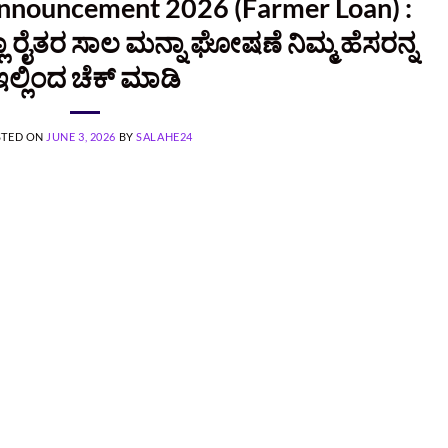
Announcement 2026 (Farmer Loan) :
ಾ ರೈತರ ಸಾಲ ಮನ್ನಾ ಘೋಷಣೆ ನಿಮ್ಮ ಹೆಸರನ್ನ
ಇಲ್ಲಿಂದ ಚೆಕ್‌ ಮಾಡಿ
STED ON
JUNE 3, 2026
BY
SALAHE24