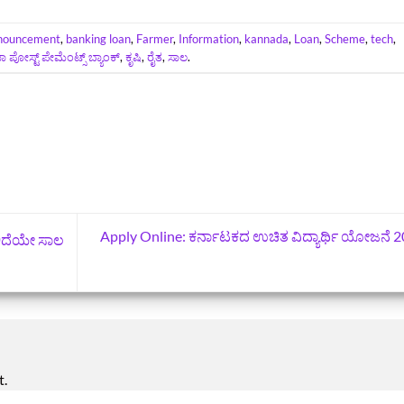
nouncement
,
banking loan
,
Farmer
,
Information
,
kannada
,
Loan
,
Scheme
,
tech
,
ಪೋಸ್ಟ್ ಪೇಮೆಂಟ್ಸ್ ಬ್ಯಾಂಕ್
,
ಕೃಷಿ
,
ರೈತ
,
ಸಾಲ
.
Apply Online: ಕರ್ನಾಟಕದ ಉಚಿತ ವಿದ್ಯಾರ್ಥಿ ಯೋಜನೆ 
ಗಲಿದೆಯೇ ಸಾಲ
t.