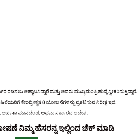
ರಚಿಸಲು ಆಹ್ವಾನಿಸಿದ್ದಾರೆ ಮತ್ತು ಅವರು ಮುಖ್ಯಮಂತ್ರಿ ಹುದ್ದೆ ಸ್ವೀಕರಿಸುತ್ತಿದ್ದಾರೆ.
ಳೆಯರಿಗೆ ಕೇಂದ್ರೀಕೃತ 8 ಯೋಜನೆಗಳನ್ನು ಪ್ರಕಟಿಸುವ ನಿರೀಕ್ಷೆ ಇದೆ.
್ತ, ಅರ್ಹತಾ ಮಾನದಂಡ, ಅಥವಾ ಸರ್ಕಾರದ ಆದೇಶ .
ಣೆ ನಿಮ್ಮ ಹೆಸರನ್ನ ಇಲ್ಲಿಂದ ಚೆಕ್‌ ಮಾಡಿ‌