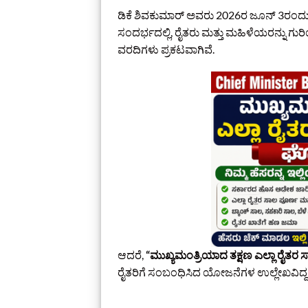
ಡಿಕೆ ಶಿವಕುಮಾರ್ ಅವರು 2026ರ ಜೂನ್ 3ರಂದು 
ಸಂದರ್ಭದಲ್ಲಿ, ರೈತರು ಮತ್ತು ಮಹಿಳೆಯರನ್ನು ಗು
ವರದಿಗಳು ಪ್ರಕಟವಾಗಿವೆ.
ಆದರೆ,
“ಮುಖ್ಯಮಂತ್ರಿಯಾದ ತಕ್ಷಣ ಎಲ್ಲಾ ರೈತರ ಸ
ರೈತರಿಗೆ ಸಂಬಂಧಿಸಿದ ಯೋಜನೆಗಳ ಉಲ್ಲೇಖವಿದ್ದರೂ, 