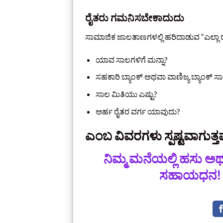
ರೈತರು ಗಮನಿಸಬೇಕಾದುದು
ಸಾಮಾಜಿಕ ಜಾಲತಾಣಗಳಲ್ಲಿ ಹರಿದಾಡುವ “ಎಲ್ಲಾ 
ಯಾವ ಸಾಲಗಳಿಗೆ ಮನ್ನಾ?
ಸಹಕಾರಿ ಬ್ಯಾಂಕ್ ಅಥವಾ ವಾಣಿಜ್ಯ ಬ್ಯಾಂಕ್
ಸಾಲ ಮಿತಿಯು ಎಷ್ಟು?
ಅರ್ಹ ರೈತರ ವರ್ಗ ಯಾವುದು?
ಎಂಬ ವಿವರಗಳು ಸ್ಪಷ್ಟವಾಗುತ್ತವ
ನಿಮ್ಮ ಮನೆಯಲ್ಲಿ ಹಸು ಅ
ಸಹಾಯಧನ! ಲಾ