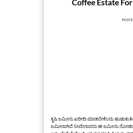
Coffee Estate For 
POST
ಕೃಷಿ ಜಮೀನು ಖರೀದಿ ಮಾಡಬೇಕೆಂದು ಹುಡುಕುತಿದ್ದ
ಜಮೀನಾಗಿದೆ ನೀವೇನಾದರು ಈ ಜಮೀನು ನೋಡಬೇಕ