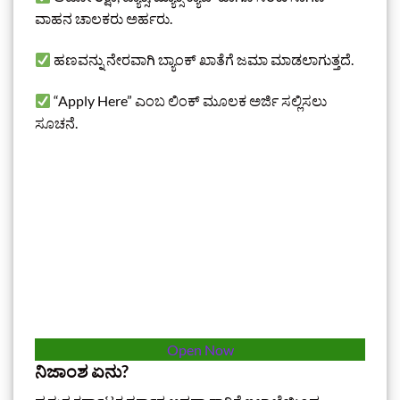
ವಾಹನ ಚಾಲಕರು ಅರ್ಹರು.
ಹಣವನ್ನು ನೇರವಾಗಿ ಬ್ಯಾಂಕ್ ಖಾತೆಗೆ ಜಮಾ ಮಾಡಲಾಗುತ್ತದೆ.
“Apply Here” ಎಂಬ ಲಿಂಕ್ ಮೂಲಕ ಅರ್ಜಿ ಸಲ್ಲಿಸಲು
ಸೂಚನೆ.
Open Now
ನಿಜಾಂಶ ಏನು?