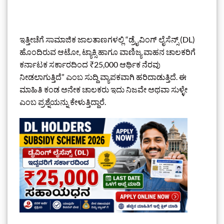
ಇತ್ತೀಚೆಗೆ ಸಾಮಾಜಿಕ ಜಾಲತಾಣಗಳಲ್ಲಿ “ಡ್ರೈವಿಂಗ್ ಲೈಸೆನ್ಸ್ (DL)
ಹೊಂದಿರುವ ಆಟೋ, ಟ್ಯಾಕ್ಸಿ ಹಾಗೂ ವಾಣಿಜ್ಯ ವಾಹನ ಚಾಲಕರಿಗೆ
ಕರ್ನಾಟಕ ಸರ್ಕಾರದಿಂದ ₹25,000 ಆರ್ಥಿಕ ನೆರವು
ನೀಡಲಾಗುತ್ತಿದೆ” ಎಂಬ ಸುದ್ದಿ ವ್ಯಾಪಕವಾಗಿ ಹರಿದಾಡುತ್ತಿದೆ. ಈ
ಮಾಹಿತಿ ಕಂಡ ಅನೇಕ ಚಾಲಕರು ಇದು ನಿಜವೇ ಅಥವಾ ಸುಳ್ಳೇ
ಎಂಬ ಪ್ರಶ್ನೆಯನ್ನು ಕೇಳುತ್ತಿದ್ದಾರೆ.