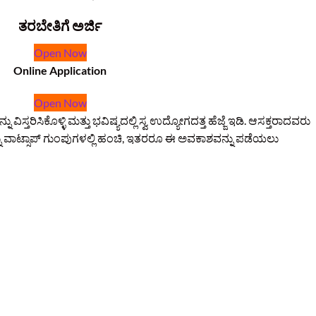
ತರಬೇತಿಗೆ ಅರ್ಜಿ
Open Now
Online Application
Open Now
ವಿಸ್ತರಿಸಿಕೊಳ್ಳಿ ಮತ್ತು ಭವಿಷ್ಯದಲ್ಲಿ ಸ್ವ ಉದ್ಯೋಗದತ್ತ ಹೆಜ್ಜೆ ಇಡಿ. ಆಸಕ್ತರಾದವರು
 ವಾಟ್ಸಾಪ್ ಗುಂಪುಗಳಲ್ಲಿ ಹಂಚಿ, ಇತರರೂ ಈ ಅವಕಾಶವನ್ನು ಪಡೆಯಲು