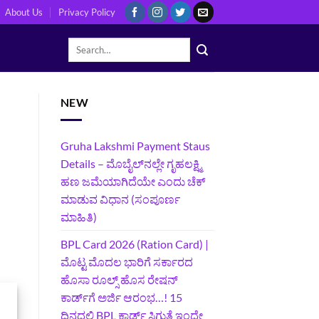
About Us
Privacy Policy
NEW
Gruha Lakshmi Payment Staus
Details – ಮೊಬೈಲ್‌ನಲ್ಲೇ ಗೃಹಲಕ್ಷ್ಮಿ
ಹಣ ಜಮೆಯಾಗಿದೆಯೇ ಎಂದು ಚೆಕ್
ಮಾಡುವ ವಿಧಾನ (ಸಂಪೂರ್ಣ
ಮಾಹಿತಿ)
BPL Card 2026 (Ration Card) |
ಮೊಟ್ಟ ಮೊದಲ ಭಾರಿಗೆ ಸರ್ಕಾರದ
ಹೊಸಾ ರೂಲ್ಸ್ ಹೊಸ ರೇಷನ್
ಕಾರ್ಡ್‌ಗೆ ಅರ್ಜಿ ಆರಂಭ…! 15
ದಿನದಲ್ಲಿ BPL ಕಾರ್ಡ್ ಸಿಗುತ್ತೆ ಇಂದೇ