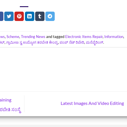
ews
,
Scheme
,
Trending News
and tagged
Electronic Items Repair
,
Information
,
ಿಕಲ್
,
ಗ್ರಾಮೀಣ ಸ್ವ ಉದ್ಯೋಗ ತರಬೇತಿ ಕೇಂದ್ರ
,
ಪಂಪ್ ಸೆಟ್ ರಿಪೇರಿ
,
ಮನೆವೈರಿಂಗ್
.
aining
Latest Images And Video Editing
ರಬೇತಿ ಸಂಸ್ಥೆ