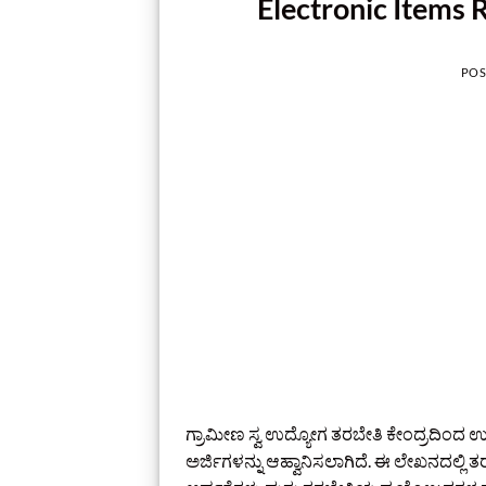
Electronic Items 
POS
ಗ್ರಾಮೀಣ ಸ್ವ ಉದ್ಯೋಗ ತರಬೇತಿ ಕೇಂದ್ರದಿಂದ ಉ
ಅರ್ಜಿಗಳನ್ನು ಆಹ್ವಾನಿಸಲಾಗಿದೆ. ಈ ಲೇಖನದಲ್ಲಿ 