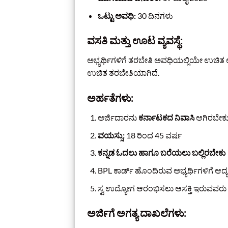
ಒಟ್ಟು ಅವಧಿ:
30 ದಿನಗಳು
ವಸತಿ ಮತ್ತು ಊಟ ವ್ಯವಸ್ಥೆ:
ಅಭ್ಯರ್ಥಿಗಳಿಗೆ ತರಬೇತಿ ಅವಧಿಯಲ್ಲಿಯೇ ಉಚಿತ ಊಟ
ಉಚಿತ ತರಬೇತಿಯಾಗಿದೆ.
ಅರ್ಹತೆಗಳು:
ಅರ್ಜಿದಾರನು
ಕರ್ನಾಟಕದ ನಿವಾಸಿ
ಆಗಿರಬೇಕ
ವಯಸ್ಸು:
18 ರಿಂದ 45 ವರ್ಷ
ಕನ್ನಡ ಓದಲು ಹಾಗೂ ಬರೆಯಲು ಬಲ್ಲಿರಬೇಕು
BPL ಕಾರ್ಡ್ ಹೊಂದಿರುವ ಅಭ್ಯರ್ಥಿಗಳಿಗೆ ಆದ್ಯ
ಸ್ವ ಉದ್ಯೋಗ ಆರಂಭಿಸಲು ಆಸಕ್ತಿ ಇರುವವರು
ಅರ್ಜಿಗೆ ಅಗತ್ಯ ದಾಖಲೆಗಳು: