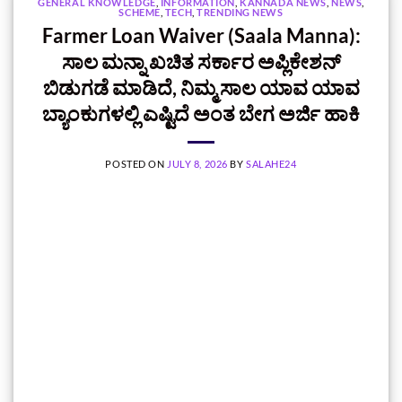
GENERAL KNOWLEDGE
,
INFORMATION
,
KANNADA NEWS
,
NEWS
,
SCHEME
,
TECH
,
TRENDING NEWS
Farmer Loan Waiver (Saala Manna):
ಸಾಲ ಮನ್ನಾ ಖಚಿತ ಸರ್ಕಾರ ಅಪ್ಲಿಕೇಶನ್
ಬಿಡುಗಡೆ ಮಾಡಿದೆ, ನಿಮ್ಮ ಸಾಲ ಯಾವ ಯಾವ
ಬ್ಯಾಂಕುಗಳಲ್ಲಿ ಎಷ್ಟಿದೆ ಅಂತ ಬೇಗ ಅರ್ಜಿ ಹಾಕಿ
POSTED ON
JULY 8, 2026
BY
SALAHE24