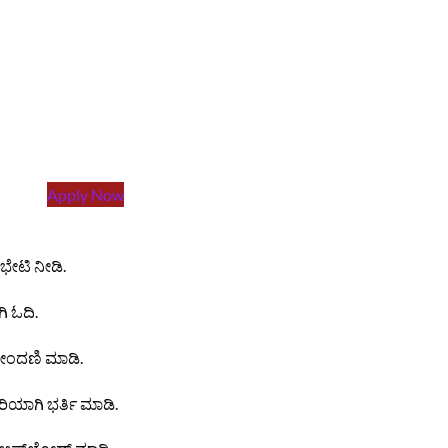
Apply Now
ಭೇಟಿ ನೀಡಿ.
 ಓದಿ.
ೋಂದಣಿ ಮಾಡಿ.
ರಿಯಾಗಿ ಭರ್ತಿ ಮಾಡಿ.