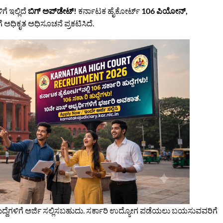
ಗೆ ಇಲ್ಲಿದೆ
ಬಿಗ್ ಅಪ್‌ಡೇಟ್!
ಕರ್ನಾಟಕ ಹೈಕೋರ್ಟ್
106 ಪಿಯೋನ್,
 ಅಧಿಕೃತ ಅಧಿಸೂಚನೆ ಪ್ರಕಟಿಸಿದೆ.
ುದ್ದೆಗಳಿಗೆ ಅರ್ಜಿ ಸಲ್ಲಿಸಬಹುದು. ಸರ್ಕಾರಿ ಉದ್ಯೋಗ ಪಡೆಯಲು ಬಯಸುವವರಿಗೆ