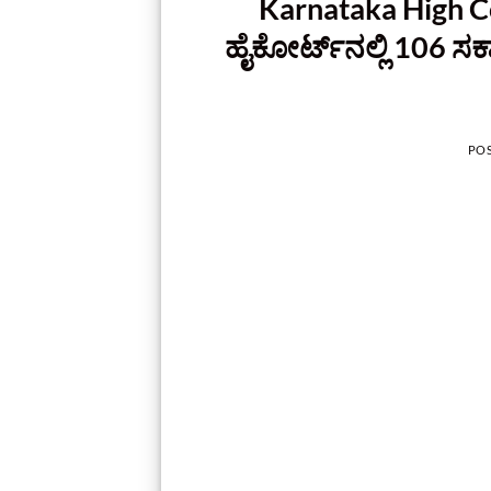
Karnataka High C
ಹೈಕೋರ್ಟ್‌ನಲ್ಲಿ 106 ಸರ್
PO