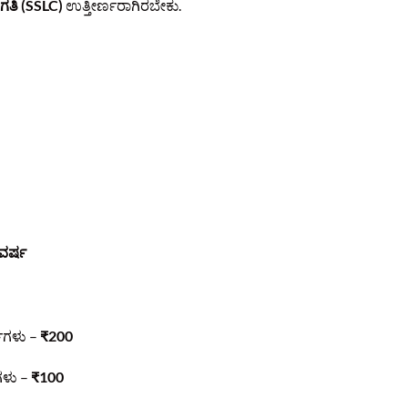
ಗತಿ (SSLC)
ಉತ್ತೀರ್ಣರಾಗಿರಬೇಕು.
ವರ್ಷ
ಥಿಗಳು –
₹200
ಿಗಳು –
₹100