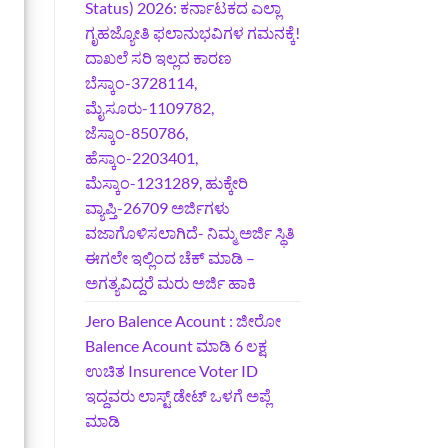
Status) 2026: ಕರ್ನಾಟಕದ ಎಲ್ಲಾ
ಗೃಹಜ್ಯೋತಿ ಫಲಾನುಭವಿಗಳ ಗಮನಕ್ಕೆ!
ದಾಖಲೆ ಸರಿ ಇಲ್ಲದ ಕಾರಣ
ಬೆಸ್ಕಾಂ-3728114,
ಮೈಸೂರು-1109782,
ಜೆಸ್ಕಾಂ-850786,
ಹೆಸ್ಕಾಂ-2203401,
ಮೆಸ್ಕಾಂ-1231289, ಹುಕ್ಕೇರಿ
ವ್ಯಾಪ್ತಿ-26709 ಅರ್ಜಿಗಳು
ವಜಾಗೊಳಿಸಲಾಗಿದೆ- ನಿಮ್ಮ ಅರ್ಜಿ ಸ್ಥಿತಿ
ಈಗಲೇ ಇಲ್ಲಿಂದ ಚೆಕ್ ಮಾಡಿ –
ಅಗತ್ಯವಿದ್ದರೆ ಮರು ಅರ್ಜಿ ಹಾಕಿ
Jero Balence Acount : ಜೀರೋ
Balence Acount ಮಾಡಿ 6 ಲಕ್ಷ
ಉಚಿತ Insurence Voter ID
ಇದ್ದವರು ಲಾಸ್ಟ್‌ ಡೇಟ್‌ ಒಳಗೆ ಅಪ್ಲೆ
ಮಾಡಿ