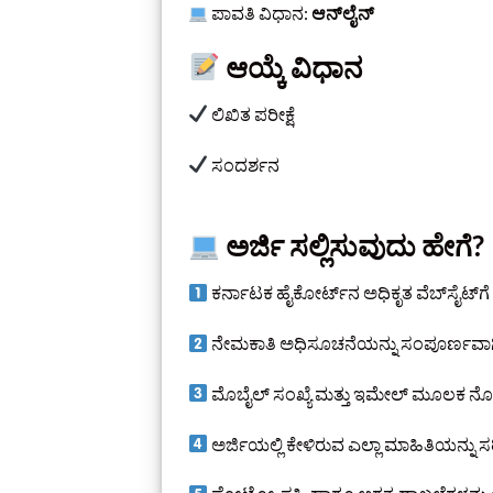
ಪಾವತಿ ವಿಧಾನ:
ಆನ್‌ಲೈನ್
ಆಯ್ಕೆ ವಿಧಾನ
ಲಿಖಿತ ಪರೀಕ್ಷೆ
ಸಂದರ್ಶನ
ಅರ್ಜಿ ಸಲ್ಲಿಸುವುದು ಹೇಗೆ?
ಕರ್ನಾಟಕ ಹೈಕೋರ್ಟ್‌ನ ಅಧಿಕೃತ ವೆಬ್‌ಸೈಟ್‌ಗೆ 
ನೇಮಕಾತಿ ಅಧಿಸೂಚನೆಯನ್ನು ಸಂಪೂರ್ಣವಾಗಿ
ಮೊಬೈಲ್ ಸಂಖ್ಯೆ ಮತ್ತು ಇಮೇಲ್ ಮೂಲಕ ನ
ಅರ್ಜಿಯಲ್ಲಿ ಕೇಳಿರುವ ಎಲ್ಲಾ ಮಾಹಿತಿಯನ್ನು ಸ