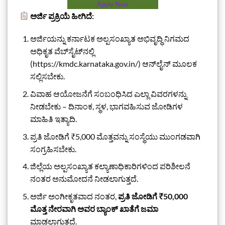
Apply Now
ಅರ್ಜಿ ಪ್ರಕ್ರಿಯೆ ಹೀಗಿದೆ:
ಅರ್ಜಿಯನ್ನು ಕರ್ನಾಟಕ ಅಲ್ಪಸಂಖ್ಯಾತ ಅಭಿವೃದ್ಧಿ ನಿಗಮದ
ಅಧಿಕೃತ ವೆಬ್‌ಸೈಟ್‌ನಲ್ಲಿ
(https://kmdc.karnataka.gov.in/) ಆನ್‌ಲೈನ್ ಮೂಲಕ
ಸಲ್ಲಿಸಬೇಕು.
ವಿವಾಹ ಆಯೋಜನೆಗೆ ಸಂಬಂಧಿಸಿದ ಎಲ್ಲಾ ವಿವರಗಳನ್ನು
ನೀಡಬೇಕು – ದಿನಾಂಕ, ಸ್ಥಳ, ಭಾಗವಹಿಸುವ ಜೋಡಿಗಳ
ಮಾಹಿತಿ ಇತ್ಯಾದಿ.
ಪ್ರತಿ ಜೋಡಿಗೆ ₹5,000 ಮೊತ್ತವನ್ನು ಸಂಸ್ಥೆಯು ಮುಂಗಡವಾಗಿ
ಸಂಗ್ರಹಿಸಬೇಕು.
ಜಿಲ್ಲೆಯ ಅಲ್ಪಸಂಖ್ಯಾತ ಕಲ್ಯಾಣಾಧಿಕಾರಿಗಳಿಂದ ಪರಿಶೀಲನೆ
ನಂತರ ಅನುಮೋದನೆ ನೀಡಲಾಗುತ್ತದೆ.
ಅರ್ಜಿ ಅಂಗೀಕೃತವಾದ ನಂತರ,
ಪ್ರತಿ ಜೋಡಿಗೆ ₹50,000
ಮೊತ್ತ ನೇರವಾಗಿ ಅವರ ಬ್ಯಾಂಕ್ ಖಾತೆಗೆ ಜಮಾ
ಮಾಡಲಾಗುತ್ತದೆ.