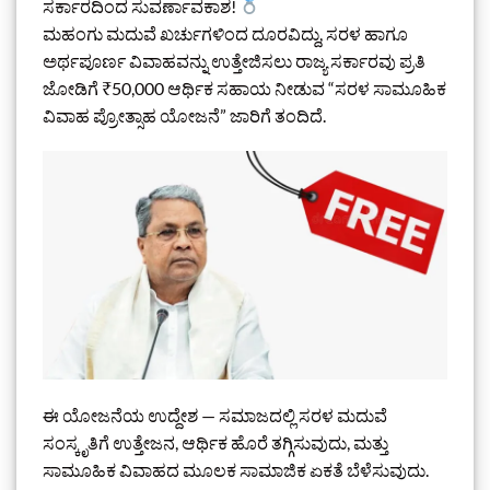
ಸರ್ಕಾರದಿಂದ ಸುವರ್ಣಾವಕಾಶ!
ಮಹಂಗು ಮದುವೆ ಖರ್ಚುಗಳಿಂದ ದೂರವಿದ್ದು, ಸರಳ ಹಾಗೂ
ಅರ್ಥಪೂರ್ಣ ವಿವಾಹವನ್ನು ಉತ್ತೇಜಿಸಲು ರಾಜ್ಯ ಸರ್ಕಾರವು ಪ್ರತಿ
ಜೋಡಿಗೆ ₹50,000 ಆರ್ಥಿಕ ಸಹಾಯ ನೀಡುವ “ಸರಳ ಸಾಮೂಹಿಕ
ವಿವಾಹ ಪ್ರೋತ್ಸಾಹ ಯೋಜನೆ” ಜಾರಿಗೆ ತಂದಿದೆ.
ಈ ಯೋಜನೆಯ ಉದ್ದೇಶ — ಸಮಾಜದಲ್ಲಿ ಸರಳ ಮದುವೆ
ಸಂಸ್ಕೃತಿಗೆ ಉತ್ತೇಜನ, ಆರ್ಥಿಕ ಹೊರೆ ತಗ್ಗಿಸುವುದು, ಮತ್ತು
ಸಾಮೂಹಿಕ ವಿವಾಹದ ಮೂಲಕ ಸಾಮಾಜಿಕ ಏಕತೆ ಬೆಳೆಸುವುದು.