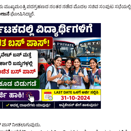
ದು ಮುಖ್ಯಮಂತ್ರಿ ಪದಗ್ರಹಣದ ನಂತರ ನಡೆದ ಮೊದಲ ಸಚಿವ ಸಂಪುಟ ಸಭೆಯಲ್ಲಿ
ೋಜನೆ
ಘೋಷಿಸಿದ್ದಾರೆ.
 ಪಾಸ್ ನೀಡಲಾಗುವುದು.