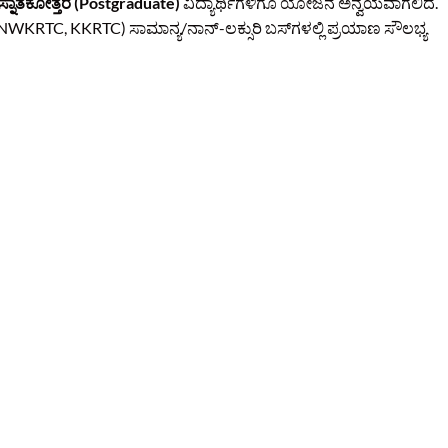
 ಸ್ನಾತಕೋತ್ತರ (Postgraduate)
ವಿದ್ಯಾರ್ಥಿಗಳಿಗೂ ಯೋಜನೆ ಅನ್ವಯವಾಗಲಿದೆ.
, NWKRTC, KKRTC) ಸಾಮಾನ್ಯ/ನಾನ್-ಲಕ್ಸುರಿ ಬಸ್‌ಗಳಲ್ಲಿ ಪ್ರಯಾಣ ಸೌಲಭ್ಯ