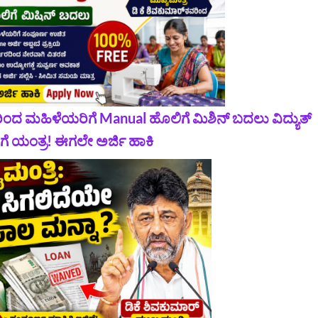
ರಿಂದ ಮಹಿಳೆಯರಿಗೆ Manual ಹೊಲಿಗೆ ಮಿಶಿನ್‌ ಬದಲು ವಿದ್ಯುತ್
ೆ ಯಂತ್ರ! ಈಗಲೇ ಅರ್ಜಿ ಹಾಕಿ