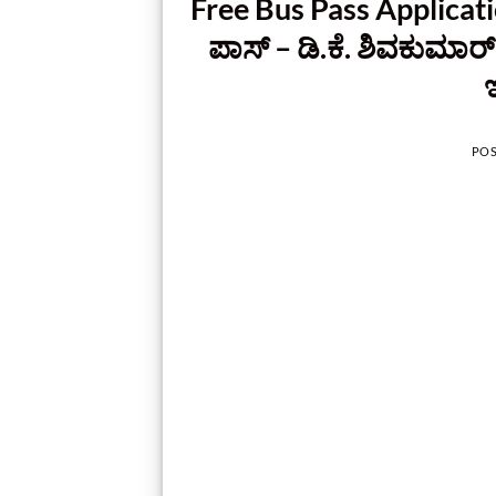
Free Bus Pass Applicatio
ಪಾಸ್ – ಡಿ.ಕೆ. ಶಿವಕುಮಾರ
ಇ
PO