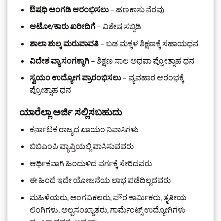
ಔಷಧಿ ಅಂಗಡಿ ಆರಂಭಿಸಲು
– ಹಣಕಾಸು ನೆರವು
ಆಟೋ/ಕಾರು ಖರೀದಿಗೆ
– ವಿಶೇಷ ಸಬ್ಸಿಡಿ
ಶಾಲಾ ಶುಲ್ಕ ಮರುಪಾವತಿ
– ಬಡ ಮಕ್ಕಳ ಶಿಕ್ಷಣಕ್ಕೆ ಸಹಾಯಧನ
ವಿದೇಶ ವ್ಯಾಸಂಗಕ್ಕಾಗಿ
– ಶಿಕ್ಷಣ ಸಾಲ ಅಥವಾ ಪ್ರೋತ್ಸಾಹ ಧನ
ಸ್ವಯಂ ಉದ್ಯೋಗ ಪ್ರಾರಂಭಿಸಲು
– ವ್ಯವಹಾರ ಆರಂಭಕ್ಕೆ
ಪ್ರೋತ್ಸಾಹ ಧನ
ಯಾರೆಲ್ಲಾ ಅರ್ಜಿ ಸಲ್ಲಿಸಬಹುದು
ಕರ್ನಾಟಕ ರಾಜ್ಯದ ಖಾಯಂ ನಿವಾಸಿಗಳು
ಬಿಬಿಎಂಪಿ ವ್ಯಾಪ್ತಿಯಲ್ಲಿ ವಾಸಿಸುವವರು
ಆರ್ಥಿಕವಾಗಿ ಹಿಂದುಳಿದ ವರ್ಗಕ್ಕೆ ಸೇರಿದವರು
ಈ ಹಿಂದೆ ಇದೇ ಯೋಜನೆಯ ಲಾಭ ಪಡೆದಿಲ್ಲದವರು
ಮಹಿಳೆಯರು, ಅಂಗವಿಕಲರು, ಪೌರ ಕಾರ್ಮಿಕರು, ತೃತೀಯ
ಲಿಂಗಿಗಳು, ಅಲ್ಪಸಂಖ್ಯಾತರು, ಗಾರ್ಮೆಂಟ್ಸ್ ಉದ್ಯೋಗಿಗಳು