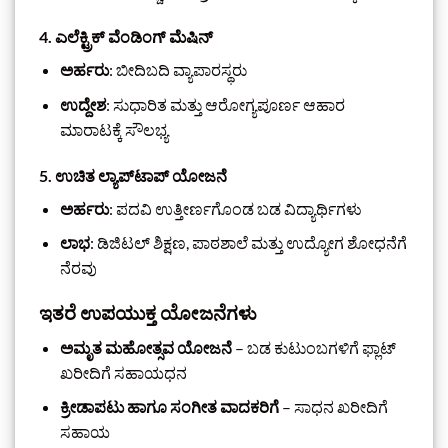
4.
ಎಲೆಕ್ಟ್ರಿಕ್ ವೆಂಡಿಂಗ್ ಮೆಷಿನ್
ಅರ್ಹರು
: ಬೀದಿಬದಿ ವ್ಯಾಪಾರಸ್ಥರು
ಉದ್ದೇಶ
: ಸುಧಾರಿತ ಮತ್ತು ಆರೋಗ್ಯಪೂರ್ಣ ಆಹಾರ
ಮಾರಾಟಕ್ಕೆ ಸೌಲಭ್ಯ
5.
ಉಚಿತ ಲ್ಯಾಪ್‌ಟಾಪ್ ಯೋಜನೆ
ಅರ್ಹರು
: ಪದವಿ ಉತ್ತೀರ್ಣಗೊಂಡ ಬಡ ವಿದ್ಯಾರ್ಥಿಗಳು
ಲಾಭ
: ಡಿಜಿಟಲ್ ಶಿಕ್ಷಣ, ಪಾಠಶಾಲೆ ಮತ್ತು ಉದ್ಯೋಗ ಶೋಧನೆಗೆ
ನೆರವು
ಇತರೆ ಉಪಯುಕ್ತ ಯೋಜನೆಗಳು
ಅಮೃತ ಮಹೋತ್ಸವ ಯೋಜನೆ
– ಬಡ ಕುಟುಂಬಗಳಿಗೆ ಫ್ಲಾಟ್
ಖರೀದಿಗೆ ಸಹಾಯಧನ
ಕ್ರೀಡಾಪಟು ಹಾಗೂ ಸಂಗೀತ ವಾದಕರಿಗೆ
– ಸಾಧನ ಖರೀದಿಗೆ
ಸಹಾಯ