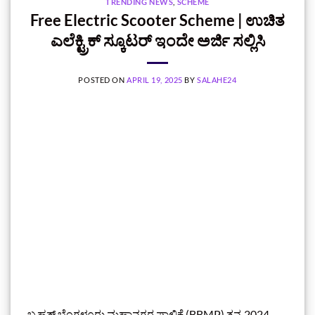
TRENDING NEWS
,
SCHEME
Free Electric Scooter Scheme | ಉಚಿತ
ಎಲೆಕ್ಟ್ರಿಕ್ ಸ್ಕೂಟರ್ ಇಂದೇ ಅರ್ಜಿ ಸಲ್ಲಿಸಿ
POSTED ON
APRIL 19, 2025
BY
SALAHE24
ಬೃಹತ್ ಬೆಂಗಳೂರು ಮಹಾನಗರ ಪಾಲಿಕೆ (BBMP) ತನ್ನ 2024-