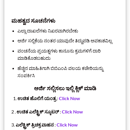
ಮಹತ್ವದ ಸೂಚನೆಗಳು
ಎಲ್ಲಾ ದಾಖಲೆಗಳು ನಿಖರವಾಗಿರಬೇಕು
ಅರ್ಜಿ ಸಲ್ಲಿಕೆಯ ನಂತರ ಯಾವುದೇ ತಿದ್ದುಪಡಿ ಅವಕಾಶವಿಲ್ಲ
ವಂಚನೆಯ ಪ್ರಯತ್ನಗಳು ಕಾನೂನು ಕ್ರಮಗಳಿಗೆ ದಾರಿ
ಮಾಡಿಕೊಡಬಹುದು
ಹೆಚ್ಚಿನ ಮಾಹಿತಿಗಾಗಿ ಬಿಬಿಎಂಪಿ ವಲಯ ಕಚೇರಿಯನ್ನು
ಸಂಪರ್ಕಿಸಿ
ಅರ್ಜಿ ಸಲ್ಲಿಸಲು ಇಲ್ಲಿ ಕ್ಲಿಕ್‌ ಮಾಡಿ
ಉಚಿತ ಹೊಲಿಗೆ ಯಂತ್ರ
:
Click Now
2 .
ಉಚಿತ ಎಲೆಕ್ಟ್ರಿಕ್ ಸ್ಕೂಟರ್
:
Click Now
3.
ಎಲೆಕ್ಟ್ರಿಕ್ ತ್ರಿಚಕ್ರ ವಾಹನ
:
Click Now