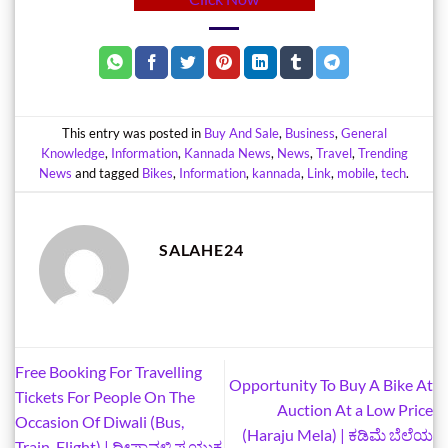
This entry was posted in
Buy And Sale
,
Business
,
General
Knowledge
,
Information
,
Kannada News
,
News
,
Travel
,
Trending
News
and tagged
Bikes
,
Information
,
kannada
,
Link
,
mobile
,
tech
.
SALAHE24
Free Booking For Travelling
Opportunity To Buy A Bike At
Tickets For People On The
Auction At a Low Price
Occasion Of Diwali (Bus,
(Haraju Mela) | ಕಡಿಮೆ ಬೆಲೆಯ
Train, Flight) | ದೀಪಾವಳಿ ಪ್ರಯುಕ್ತ