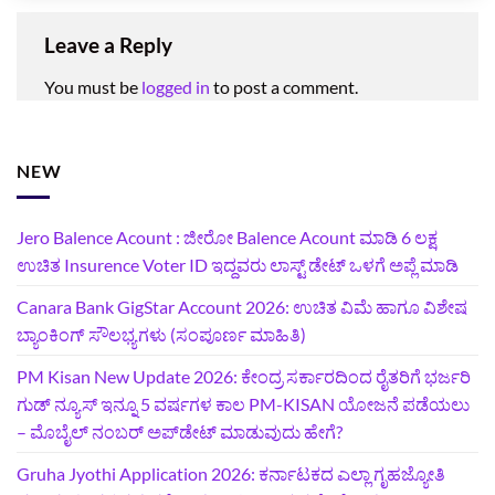
Leave a Reply
You must be
logged in
to post a comment.
NEW
Jero Balence Acount : ಜೀರೋ Balence Acount ಮಾಡಿ 6 ಲಕ್ಷ
ಉಚಿತ Insurence Voter ID ಇದ್ದವರು ಲಾಸ್ಟ್‌ ಡೇಟ್‌ ಒಳಗೆ ಅಪ್ಲೆ ಮಾಡಿ
Canara Bank GigStar Account 2026: ಉಚಿತ ವಿಮೆ ಹಾಗೂ ವಿಶೇಷ
ಬ್ಯಾಂಕಿಂಗ್ ಸೌಲಭ್ಯಗಳು (ಸಂಪೂರ್ಣ ಮಾಹಿತಿ)
PM Kisan New Update 2026: ಕೇಂದ್ರ ಸರ್ಕಾರದಿಂದ ರೈತರಿಗೆ ಭರ್ಜರಿ
ಗುಡ್‌ ನ್ಯೂಸ್ ಇನ್ನೂ 5 ವರ್ಷಗಳ ಕಾಲ PM-KISAN ಯೋಜನೆ ಪಡೆಯಲು
– ಮೊಬೈಲ್ ನಂಬರ್ ಅಪ್‌ಡೇಟ್ ಮಾಡುವುದು ಹೇಗೆ?
‍Gruha Jyothi Application 2026: ಕರ್ನಾಟಕದ ಎಲ್ಲಾ ಗೃಹಜ್ಯೋತಿ