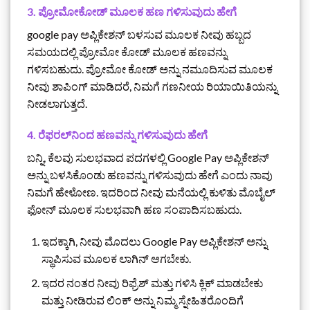
3. ಪ್ರೋಮೋಕೋಡ್ ಮೂಲಕ ಹಣ ಗಳಿಸುವುದು ಹೇಗೆ
google pay ಅಪ್ಲಿಕೇಶನ್ ಬಳಸುವ ಮೂಲಕ ನೀವು ಹಬ್ಬದ
ಸಮಯದಲ್ಲಿ ಪ್ರೋಮೋ ಕೋಡ್ ಮೂಲಕ ಹಣವನ್ನು
ಗಳಿಸಬಹುದು. ಪ್ರೋಮೋ ಕೋಡ್ ಅನ್ನು ನಮೂದಿಸುವ ಮೂಲಕ
ನೀವು ಶಾಪಿಂಗ್ ಮಾಡಿದರೆ, ನಿಮಗೆ ಗಣನೀಯ ರಿಯಾಯಿತಿಯನ್ನು
ನೀಡಲಾಗುತ್ತದೆ.
4. ರೆಫರಲ್‌ನಿಂದ ಹಣವನ್ನು ಗಳಿಸುವುದು ಹೇಗೆ
ಬನ್ನಿ, ಕೆಲವು ಸುಲಭವಾದ ಪದಗಳಲ್ಲಿ Google Pay ಅಪ್ಲಿಕೇಶನ್
ಅನ್ನು ಬಳಸಿಕೊಂಡು ಹಣವನ್ನು ಗಳಿಸುವುದು ಹೇಗೆ ಎಂದು ನಾವು
ನಿಮಗೆ ಹೇಳೋಣ. ಇದರಿಂದ ನೀವು ಮನೆಯಲ್ಲಿ ಕುಳಿತು ಮೊಬೈಲ್
ಫೋನ್ ಮೂಲಕ ಸುಲಭವಾಗಿ ಹಣ ಸಂಪಾದಿಸಬಹುದು.
ಇದಕ್ಕಾಗಿ, ನೀವು ಮೊದಲು Google Pay ಅಪ್ಲಿಕೇಶನ್ ಅನ್ನು
ಸ್ಥಾಪಿಸುವ ಮೂಲಕ ಲಾಗಿನ್ ಆಗಬೇಕು.
ಇದರ ನಂತರ ನೀವು ರಿಫ್ರೆಶ್ ಮತ್ತು ಗಳಿಸಿ ಕ್ಲಿಕ್ ಮಾಡಬೇಕು
ಮತ್ತು ನೀಡಿರುವ ಲಿಂಕ್ ಅನ್ನು ನಿಮ್ಮ ಸ್ನೇಹಿತರೊಂದಿಗೆ