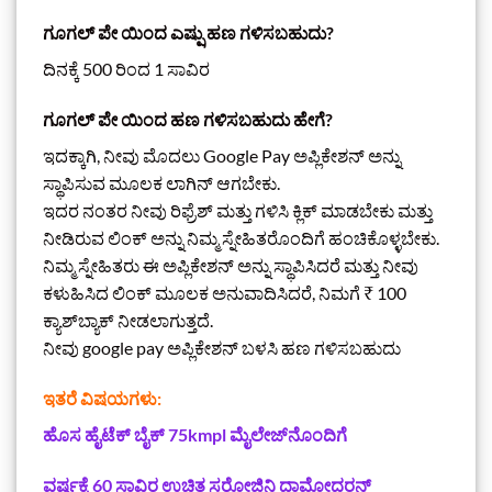
ಗೂಗಲ್ ಪೇ ಯಿಂದ ಎಷ್ಷು ಹಣ ಗಳಿಸಬಹುದು?
ದಿನಕ್ಕೆ 500 ರಿಂದ 1 ಸಾವಿರ
ಗೂಗಲ್ ಪೇ ಯಿಂದ ಹಣ ಗಳಿಸಬಹುದು ಹೇಗೆ?
ಇದಕ್ಕಾಗಿ, ನೀವು ಮೊದಲು Google Pay ಅಪ್ಲಿಕೇಶನ್ ಅನ್ನು
ಸ್ಥಾಪಿಸುವ ಮೂಲಕ ಲಾಗಿನ್ ಆಗಬೇಕು.
ಇದರ ನಂತರ ನೀವು ರಿಫ್ರೆಶ್ ಮತ್ತು ಗಳಿಸಿ ಕ್ಲಿಕ್ ಮಾಡಬೇಕು ಮತ್ತು
ನೀಡಿರುವ ಲಿಂಕ್ ಅನ್ನು ನಿಮ್ಮ ಸ್ನೇಹಿತರೊಂದಿಗೆ ಹಂಚಿಕೊಳ್ಳಬೇಕು.
ನಿಮ್ಮ ಸ್ನೇಹಿತರು ಈ ಅಪ್ಲಿಕೇಶನ್ ಅನ್ನು ಸ್ಥಾಪಿಸಿದರೆ ಮತ್ತು ನೀವು
ಕಳುಹಿಸಿದ ಲಿಂಕ್ ಮೂಲಕ ಅನುವಾದಿಸಿದರೆ, ನಿಮಗೆ ₹ 100
ಕ್ಯಾಶ್‌ಬ್ಯಾಕ್ ನೀಡಲಾಗುತ್ತದೆ.
ನೀವು google pay ಅಪ್ಲಿಕೇಶನ್ ಬಳಸಿ ಹಣ ಗಳಿಸಬಹುದು
ಇತರೆ ವಿಷಯಗಳು:
ಹೊಸ ಹೈಟೆಕ್‌ ಬೈಕ್ 75kmpl ಮೈಲೇಜ್‌ನೊಂದಿಗೆ
ವರ್ಷಕ್ಕೆ 60 ಸಾವಿರ ಉಚಿತ ಸರೋಜಿನಿ ದಾಮೋದರನ್