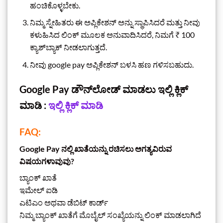
ಹಂಚಿಕೊಳ್ಳಬೇಕು.
ನಿಮ್ಮ ಸ್ನೇಹಿತರು ಈ ಅಪ್ಲಿಕೇಶನ್ ಅನ್ನು ಸ್ಥಾಪಿಸಿದರೆ ಮತ್ತು ನೀವು
ಕಳುಹಿಸಿದ ಲಿಂಕ್ ಮೂಲಕ ಅನುವಾದಿಸಿದರೆ, ನಿಮಗೆ ₹ 100
ಕ್ಯಾಶ್‌ಬ್ಯಾಕ್ ನೀಡಲಾಗುತ್ತದೆ.
ನೀವು google pay ಅಪ್ಲಿಕೇಶನ್ ಬಳಸಿ ಹಣ ಗಳಿಸಬಹುದು.
Google Pay ಡೌನ್‌ಲೋಡ್ ಮಾಡಲು ಇಲ್ಲಿ ಕ್ಲಿಕ್
ಮಾಡಿ :
ಇಲ್ಲಿ ಕ್ಲಿಕ್ ಮಾಡಿ
FAQ:
Google Pay ನಲ್ಲಿ ಖಾತೆಯನ್ನು ರಚಿಸಲು ಅಗತ್ಯವಿರುವ
ವಿಷಯಗಳಾವುವು?
ಬ್ಯಾಂಕ್ ಖಾತೆ
ಇಮೇಲ್ ಐಡಿ
ಎಟಿಎಂ ಅಥವಾ ಡೆಬಿಟ್ ಕಾರ್ಡ್
ನಿಮ್ಮ ಬ್ಯಾಂಕ್ ಖಾತೆಗೆ ಮೊಬೈಲ್ ಸಂಖ್ಯೆಯನ್ನು ಲಿಂಕ್ ಮಾಡಲಾಗಿದೆ