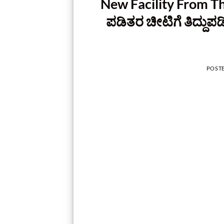
New Facility From Th
ಪಡಿತರ ಚೀಟಿಗೆ ತಿದ್ದುಪ
POST