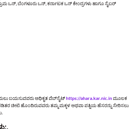
ಗ್ರಾಮ ಒನ್, ಬೆಂಗಳೂರು ಒನ್, ಕರ್ನಾಟಕ ಒನ್ ಕೇಂದ್ರಗಳು ಹಾಗೂ ಸೈಬರ್
ೆಯಲು ಬಯಸುವವರು ಅಧಿಕೃತ ವೆಬ್‌ಸೈಟ್
https://ahara.kar.nic.in
ಮೂಲಕ
ೇ ಪಡಿತರ ಚೀಟಿ ಹೊಂದಿರುವವರು ತಮ್ಮ ಮಕ್ಕಳ ಅಥವಾ ಪತ್ನಿಯ ಹೆಸರನ್ನು ಸೇರಿಸಲು
ು.
ು:
.