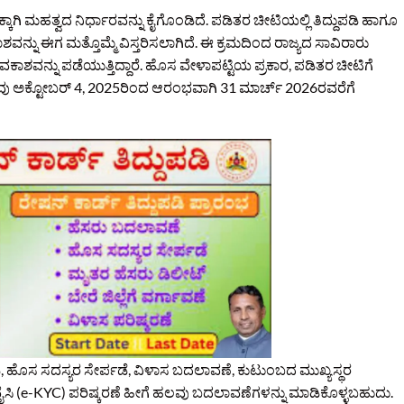
ಗಿ ಮಹತ್ವದ ನಿರ್ಧಾರವನ್ನು ಕೈಗೊಂಡಿದೆ. ಪಡಿತರ ಚೀಟಿಯಲ್ಲಿ ತಿದ್ದುಪಡಿ ಹಾಗೂ
ವನ್ನು ಈಗ ಮತ್ತೊಮ್ಮೆ ವಿಸ್ತರಿಸಲಾಗಿದೆ. ಈ ಕ್ರಮದಿಂದ ರಾಜ್ಯದ ಸಾವಿರಾರು
ಕಾಶವನ್ನು ಪಡೆಯುತ್ತಿದ್ದಾರೆ. ಹೊಸ ವೇಳಾಪಟ್ಟಿಯ ಪ್ರಕಾರ, ಪಡಿತರ ಚೀಟಿಗೆ
ಯವು ಅಕ್ಟೋಬರ್ 4, 2025ರಿಂದ ಆರಂಭವಾಗಿ 31 ಮಾರ್ಚ್ 2026ರವರೆಗೆ
ಡಿ, ಹೊಸ ಸದಸ್ಯರ ಸೇರ್ಪಡೆ, ವಿಳಾಸ ಬದಲಾವಣೆ, ಕುಟುಂಬದ ಮುಖ್ಯಸ್ಥರ
 (e-KYC) ಪರಿಷ್ಕರಣೆ ಹೀಗೆ ಹಲವು ಬದಲಾವಣೆಗಳನ್ನು ಮಾಡಿಕೊಳ್ಳಬಹುದು.