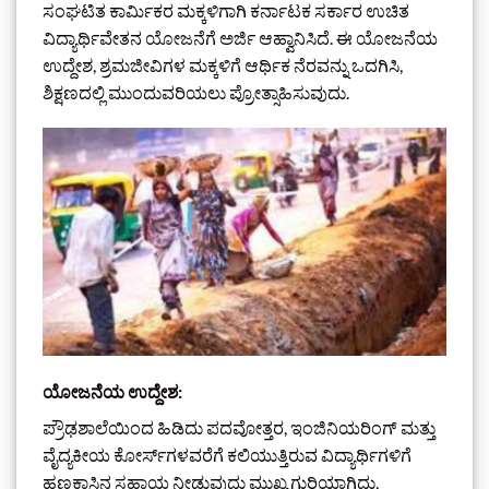
ಸಂಘಟಿತ ಕಾರ್ಮಿಕರ ಮಕ್ಕಳಿಗಾಗಿ ಕರ್ನಾಟಕ ಸರ್ಕಾರ ಉಚಿತ
ವಿದ್ಯಾರ್ಥಿವೇತನ ಯೋಜನೆಗೆ ಅರ್ಜಿ ಆಹ್ವಾನಿಸಿದೆ. ಈ ಯೋಜನೆಯ
ಉದ್ದೇಶ, ಶ್ರಮಜೀವಿಗಳ ಮಕ್ಕಳಿಗೆ ಆರ್ಥಿಕ ನೆರವನ್ನು ಒದಗಿಸಿ,
ಶಿಕ್ಷಣದಲ್ಲಿ ಮುಂದುವರಿಯಲು ಪ್ರೋತ್ಸಾಹಿಸುವುದು.
ಯೋಜನೆಯ ಉದ್ದೇಶ:
ಪ್ರೌಢಶಾಲೆಯಿಂದ ಹಿಡಿದು ಪದವೋತ್ತರ, ಇಂಜಿನಿಯರಿಂಗ್ ಮತ್ತು
ವೈದ್ಯಕೀಯ ಕೋರ್ಸ್‌ಗಳವರೆಗೆ ಕಲಿಯುತ್ತಿರುವ ವಿದ್ಯಾರ್ಥಿಗಳಿಗೆ
ಹಣಕಾಸಿನ ಸಹಾಯ ನೀಡುವುದು ಮುಖ್ಯ ಗುರಿಯಾಗಿದ್ದು,