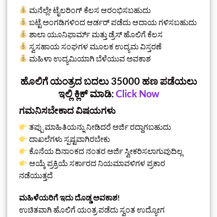
ಮನೆಲ್ಲೇ ಟೈಲರಿಂಗ್ ಕೆಲಸ ಆರಂಭಿಸಬಹುದು
ಬಟ್ಟೆ ಅಂಗಡಿಗಳಿಂದ ಆರ್ಡರ್ ಪಡೆದು ಆದಾಯ ಗಳಿಸಬಹುದು
ಶಾಲಾ ಯೂನಿಫಾರ್ಮ್ ಮತ್ತು ಡ್ರೆಸ್ ಹೊಲಿಗೆ ಕೆಲಸ
ಸ್ವಸಹಾಯ ಸಂಘಗಳ ಮೂಲಕ ಉದ್ಯಮ ವಿಸ್ತರಣೆ
ಮಹಿಳಾ ಉದ್ಯಮಿಯಾಗಿ ಬೆಳೆಯುವ ಅವಕಾಶ
ಹೊಲಿಗೆ ಯಂತ್ರದ ಬದಲು 35000 ಹಣ ಪಡೆಯಲು
ಇಲ್ಲಿ ಕ್ಲಿಕ್‌ ಮಾಡಿ:
Click Now
ಗಮನಿಸಬೇಕಾದ ವಿಷಯಗಳು
ತಪ್ಪು ಮಾಹಿತಿಯನ್ನು ನೀಡಿದರೆ ಅರ್ಜಿ ರದ್ದಾಗಬಹುದು
ದಾಖಲೆಗಳು ಸ್ಪಷ್ಟವಾಗಿರಬೇಕು
ಕೊನೆಯ ದಿನಾಂಕದ ನಂತರ ಅರ್ಜಿ ಸ್ವೀಕರಿಸಲಾಗುವುದಿಲ್ಲ
ಆಯ್ಕೆ ಪ್ರಕ್ರಿಯೆ ಸರ್ಕಾರದ ನಿಯಮಾವಳಿಗಳ ಪ್ರಕಾರ
ನಡೆಯುತ್ತದೆ
ಮಹಿಳೆಯರಿಗೆ ಇದು ದೊಡ್ಡ ಅವಕಾಶ!
ಉಚಿತವಾಗಿ ಹೊಲಿಗೆ ಯಂತ್ರ ಪಡೆದು ಸ್ವಂತ ಉದ್ಯೋಗ