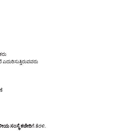
ಕರು
 ಎದುರಿಸುತ್ತಿರುವವರು
ಣೆ
ಳೀಯ ಸಂಸ್ಥೆ ಕಚೇರಿ
ಗೆ ತೆರಳಿ.