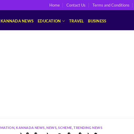
Home
Contact Us
Terms and Conditions
KANNADA NEWS
EDUCATION
TRAVEL
BUSINESS
RMATION
,
KANNADA NEWS
,
NEWS
,
SCHEME
,
TRENDING NEWS