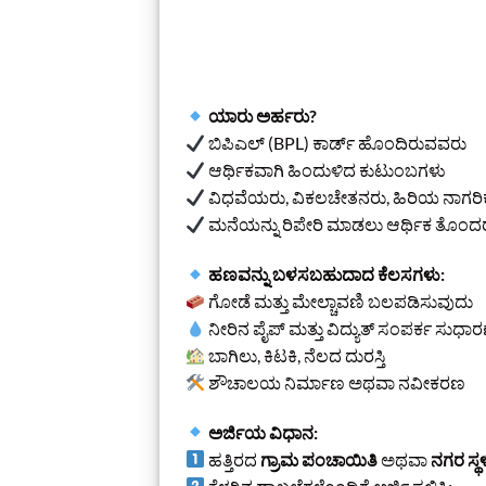
ಯಾರು ಅರ್ಹರು?
ಬಿಪಿಎಲ್ (BPL) ಕಾರ್ಡ್ ಹೊಂದಿರುವವರು
ಆರ್ಥಿಕವಾಗಿ ಹಿಂದುಳಿದ ಕುಟುಂಬಗಳು
ವಿಧವೆಯರು, ವಿಕಲಚೇತನರು, ಹಿರಿಯ ನಾಗರಿ
ಮನೆಯನ್ನು ರಿಪೇರಿ ಮಾಡಲು ಆರ್ಥಿಕ ತೊಂದರೆ
ಹಣವನ್ನು ಬಳಸಬಹುದಾದ ಕೆಲಸಗಳು:
ಗೋಡೆ ಮತ್ತು ಮೇಲ್ಚಾವಣಿ ಬಲಪಡಿಸುವುದು
ನೀರಿನ ಪೈಪ್ ಮತ್ತು ವಿದ್ಯುತ್ ಸಂಪರ್ಕ ಸುಧಾರ
ಬಾಗಿಲು, ಕಿಟಕಿ, ನೆಲದ ದುರಸ್ತಿ
ಶೌಚಾಲಯ ನಿರ್ಮಾಣ ಅಥವಾ ನವೀಕರಣ
ಅರ್ಜಿಯ ವಿಧಾನ:
ಹತ್ತಿರದ
ಗ್ರಾಮ ಪಂಚಾಯಿತಿ
ಅಥವಾ
ನಗರ ಸ್ಥ