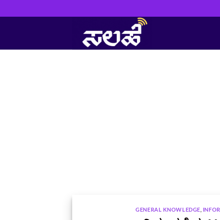
Skip
to
content
GENERAL KNOWLEDGE
,
INFO