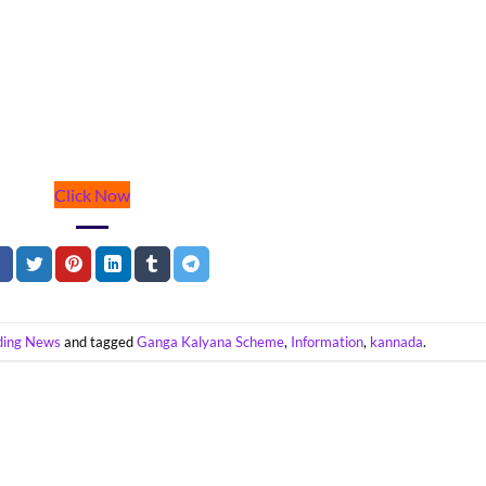
Click Now
ding News
and tagged
Ganga Kalyana Scheme
,
Information
,
kannada
.