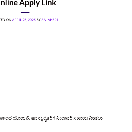
nline Apply Link
TED ON
APRIL 23, 2025
BY
SALAHE24
್ಕಾರದ ಯೋಜನೆ. ಇದನ್ನು ರೈತರಿಗೆ ನೀರಾವರಿ ಸಹಾಯ ನೀಡಲು