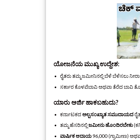
ಯೋಜನೆಯ ಮುಖ್ಯ ಉದ್ದೇಶ:
ರೈತರು ತಮ್ಮ ಜಮೀನಿನಲ್ಲಿ ಬೆಳೆ ಬೆಳೆಸಲು ನೀ
ಸರ್ಕಾರ ಕೊಳವೆಬಾವಿ ಅಥವಾ ತೆರೆದ ಬಾವಿ ತೋಡಿ,
ಯಾರು ಅರ್ಜಿ ಹಾಕಬಹುದು?
ಕರ್ನಾಟಕದ
ಅಲ್ಪಸಂಖ್ಯಾತ ಸಮುದಾಯದ
ರೈತ
ತಮ್ಮ ಹೆಸರಿನಲ್ಲಿ
ಜಮೀನು ಹೊಂದಿರಬೇಕು
(ಕನ
ವಾರ್ಷಿಕ ಆದಾಯ
96,000 (ಗ್ರಾಮೀಣ) ಅಥವ