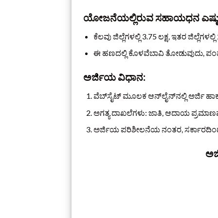
ಯೋಜನೆಯಲ್ಲಿರುವ ಸಹಾಯಧನ ಎಷ್ಟ
ಕೆಲವು ಜಿಲ್ಲೆಗಳಲ್ಲಿ 3.75 ಲಕ್ಷ, ಇತರ ಜಿಲ್ಲೆಗಳಲ್ಲಿ
ಈ ಹಣದಲ್ಲಿ ಕೊಳವೆಬಾವಿ ತೋಡುವುದು, ಪಂಪ್
ಅರ್ಜಿಯ ವಿಧಾನ:
ವೆಬ್‌ಸೈಟ್‌ ಮೂಲಕ ಆನ್‌ಲೈನ್‌ನಲ್ಲಿ ಅರ್ಜಿ ಹ
ಅಗತ್ಯ ದಾಖಲೆಗಳು: ಜಾತಿ, ಆದಾಯ ಪ್ರಮಾಣಪತ್
ಅರ್ಜಿಯ ಪರಿಶೀಲನೆಯ ನಂತರ, ಸರ್ಕಾರದಿಂದ 
ಅರ್