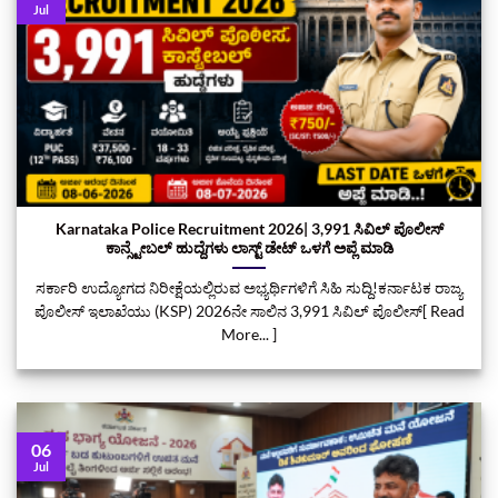
Jul
Karnataka Police Recruitment 2026| 3,991 ಸಿವಿಲ್ ಪೊಲೀಸ್
ಕಾನ್ಸ್ಟೇಬಲ್ ಹುದ್ದೆಗಳು ಲಾಸ್ಟ್‌ ಡೇಟ್‌ ಒಳಗೆ ಅಪ್ಲೆ ಮಾಡಿ
ಸರ್ಕಾರಿ ಉದ್ಯೋಗದ ನಿರೀಕ್ಷೆಯಲ್ಲಿರುವ ಅಭ್ಯರ್ಥಿಗಳಿಗೆ ಸಿಹಿ ಸುದ್ದಿ!ಕರ್ನಾಟಕ ರಾಜ್ಯ
ಪೊಲೀಸ್ ಇಲಾಖೆಯು (KSP) 2026ನೇ ಸಾಲಿನ 3,991 ಸಿವಿಲ್ ಪೊಲೀಸ್[ Read
More... ]
06
Jul