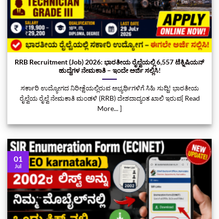
RRB Recruitment (Job) 2026: ಭಾರತೀಯ ರೈಲ್ವೆಯಲ್ಲಿ 6,557 ಟೆಕ್ನಿಷಿಯನ್
ಹುದ್ದೆಗಳ ನೇಮಕಾತಿ – ಇಂದೇ ಅರ್ಜಿ ಸಲ್ಲಿಸಿ!
ಸರ್ಕಾರಿ ಉದ್ಯೋಗದ ನಿರೀಕ್ಷೆಯಲ್ಲಿರುವ ಅಭ್ಯರ್ಥಿಗಳಿಗೆ ಸಿಹಿ ಸುದ್ದಿ! ಭಾರತೀಯ
ರೈಲ್ವೆಯ ರೈಲ್ವೆ ನೇಮಕಾತಿ ಮಂಡಳಿ (RRB) ದೇಶದಾದ್ಯಂತ ಖಾಲಿ ಇರುವ[ Read
More... ]
01
Jul