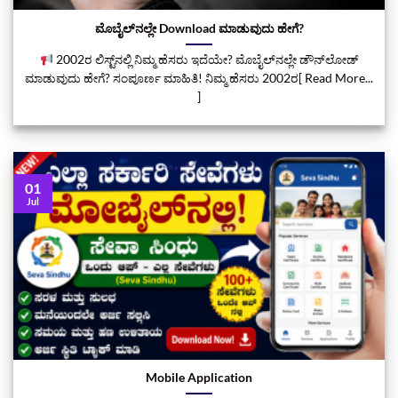
ಮೊಬೈಲ್‌ನಲ್ಲೇ Download ಮಾಡುವುದು ಹೇಗೆ?
2002ರ ಲಿಸ್ಟ್‌ನಲ್ಲಿ ನಿಮ್ಮ ಹೆಸರು ಇದೆಯೇ? ಮೊಬೈಲ್‌ನಲ್ಲೇ ಡೌನ್‌ಲೋಡ್
ಮಾಡುವುದು ಹೇಗೆ? ಸಂಪೂರ್ಣ ಮಾಹಿತಿ! ನಿಮ್ಮ ಹೆಸರು 2002ರ[ Read More...
]
01
Jul
Mobile Application