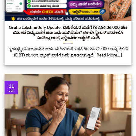
Gruha Lakshmi July Update: ಮಹಿಳೆಯರ ಖಾತೆಗೆ ₹62,56,36,000 ಹಣ
ಬಿಡುಗಡೆ ನಿಮ್ಮ ಖಾತೆಗೆ ಹಣ ಜಮೆಯಾಗಿದೆಯೇ? ಈಗಲೇ ಸ್ಟೇಟಸ್ ಪರಿಶೀಲಿಸಿ
ಬಂದಿಲ್ಲಾ ಅಂದ್ರೆ ಇಲ್ಲಿಂದಲೇ ಅಪ್ಡೇಟ್‌ ಮಾಡಿ
ಗೃಹಲಕ್ಷ್ಮಿ ಯೋಜನೆಯಡಿ ಅರ್ಹ ಮಹಿಳೆಯರಿಗೆ ಪ್ರತಿ ತಿಂಗಳು ₹2,000 ಅನ್ನು ಡಿಬಿಟಿ
(DBT) ಮೂಲಕ ಬ್ಯಾಂಕ್ ಖಾತೆಗೆ ಜಮೆ ಮಾಡಲಾಗುತ್ತದೆ.[ Read More... ]
11
Jul