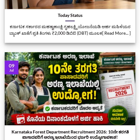
Today Status
ಕರ್ನಾಟಕ ಸರ್ಕಾರದ ಮಹತ್ವಾಕಾಂಕ್ಷಿ ಗೃಹಲಕ್ಷ್ಮಿ ಯೋಜನೆಯಡಿ ಅರ್ಹ ಮಹಿಳೆಯರ
ಬ್ಯಾಂಕ್ ಖಾತೆಗೆ ಪ್ರತಿ ತಿಂಗಳು ₹2,000 ಡಿಬಿಟಿ (DBT) ಮೂಲಕ[ Read More... ]
09
Jul
Karnataka Forest Department Recruitment 2026: 10ನೇ ತರಗತಿ
ಪಾಸಾದವರಿಗೆ ಅರಣ್ಯ ಇಲಾಖೆಯಿಂದ ಭರ್ಜರಿ ಉದ್ಯೋಗಾವಕಾಶ!