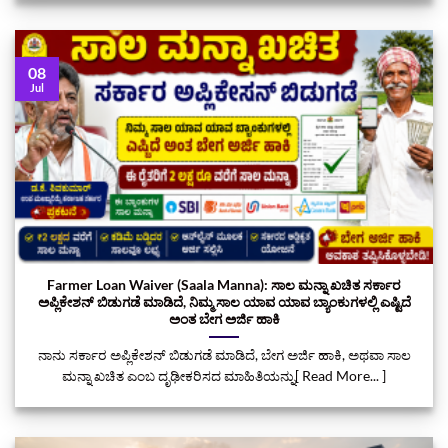
08
Jul
Farmer Loan Waiver (Saala Manna): ಸಾಲ ಮನ್ನಾ ಖಚಿತ ಸರ್ಕಾರ
ಅಪ್ಲಿಕೇಶನ್ ಬಿಡುಗಡೆ ಮಾಡಿದೆ, ನಿಮ್ಮ ಸಾಲ ಯಾವ ಯಾವ ಬ್ಯಾಂಕುಗಳಲ್ಲಿ ಎಷ್ಟಿದೆ
ಅಂತ ಬೇಗ ಅರ್ಜಿ ಹಾಕಿ
ನಾನು ಸರ್ಕಾರ ಅಪ್ಲಿಕೇಶನ್ ಬಿಡುಗಡೆ ಮಾಡಿದೆ, ಬೇಗ ಅರ್ಜಿ ಹಾಕಿ, ಅಥವಾ ಸಾಲ
ಮನ್ನಾ ಖಚಿತ ಎಂಬ ದೃಢೀಕರಿಸದ ಮಾಹಿತಿಯನ್ನು[ Read More... ]