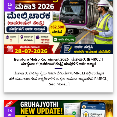
16
Jul
Benglore Metro Recruiment 2026 : ಬೆಂಗಳೂರು (BMRCL) |
ಮೇಲ್ವಿಚಾರಕ (ಆಪರೇಷನ್ ಸೇಫ್ಟಿ) ಹುದ್ದೆಗಳಿಗೆ ಅರ್ಜಿ ಆಹ್ವಾನ
ಬೆಂಗಳೂರು ಮೆಟ್ರೋ ರೈಲು ನಿಗಮ ಲಿಮಿಟೆಡ್ (BMRCL) ನಲ್ಲಿ ಉದ್ಯೋಗ
ಪಡೆಯಲು ಬಯಸುವ ಅಭ್ಯರ್ಥಿಗಳಿಗೆ ಉತ್ತಮ ಅವಕಾಶ ಲಭ್ಯವಾಗಿದೆ. BMRCL[
Read More... ]
16
Jul