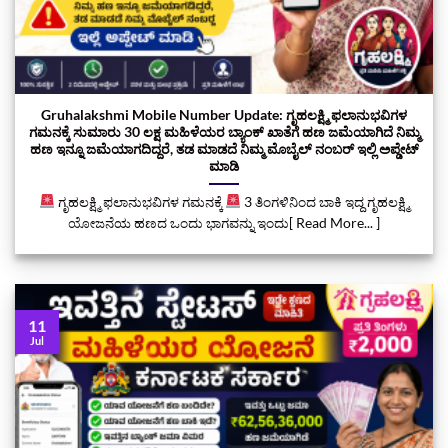
Gruhalakshmi Mobile Number Update: ಗೃಹಲಕ್ಷ್ಮಿ ಫಲಾನುಭವಿಗಳ
ಗಮನಕ್ಕೆ ಸುಮಾರು 30 ಲಕ್ಷ ಮಹಿಳೆಯರ ಬ್ಯಾಂಕ್ ಖಾತೆಗೆ ಹಣ ಜಮೆಯಾಗಿದೆ ನಿಮ್ಮ
ಹಣ ಇನ್ನೂ ಜಮೆಯಾಗದಿದ್ದರೆ, ತಡ ಮಾಡದೆ ನಿಮ್ಮ ಮೊಬೈಲ್‌ ನಂಬರ್‌ ಇಲ್ಲಿ ಅಪ್ಡೇಟ್‌
ಮಾಡಿ
ಗೃಹಲಕ್ಷ್ಮಿ ಫಲಾನುಭವಿಗಳ ಗಮನಕ್ಕೆ
3 ತಿಂಗಳಿನಿಂದ ಬಾಕಿ ಇದ್ದ ಗೃಹಲಕ್ಷ್ಮಿ
ಯೋಜನೆಯ ಹಣದ ಒಂದು ಭಾಗವನ್ನು ಇಂದು[ Read More... ]
11
Jul