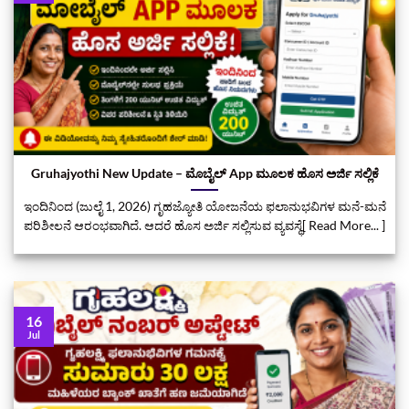
Gruhajyothi New Update – ಮೊಬೈಲ್ App ಮೂಲಕ ಹೊಸ ಅರ್ಜಿ ಸಲ್ಲಿಕೆ
ಇಂದಿನಿಂದ (ಜುಲೈ 1, 2026) ಗೃಹಜ್ಯೋತಿ ಯೋಜನೆಯ ಫಲಾನುಭವಿಗಳ ಮನೆ-ಮನೆ
ಪರಿಶೀಲನೆ ಆರಂಭವಾಗಿದೆ. ಆದರೆ ಹೊಸ ಅರ್ಜಿ ಸಲ್ಲಿಸುವ ವ್ಯವಸ್ಥೆ[ Read More... ]
16
Jul