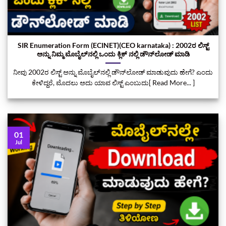
SIR Enumeration Form (ECINET)(CEO karnataka) : 2002ರ ಲಿಸ್ಟ್‌
ಅನ್ನು ನಿಮ್ಮ ಮೊಬೈಲ್‌ನಲ್ಲಿ ಒಂದು ಕ್ಲಿಕ್‌ ನಲ್ಲಿ ಡೌನ್‌ಲೋಡ್ ಮಾಡಿ
ನೀವು 2002ರ ಲಿಸ್ಟ್‌ ಅನ್ನು ಮೊಬೈಲ್‌ನಲ್ಲಿ ಡೌನ್‌ಲೋಡ್ ಮಾಡುವುದು ಹೇಗೆ? ಎಂದು
ಕೇಳಿದ್ದರೆ, ಮೊದಲು ಅದು ಯಾವ ಲಿಸ್ಟ್ ಎಂಬುದು[ Read More... ]
01
Jul