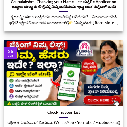
Gruhalakshmi Chenking your Name List: ಮತ್ತೆ Re Application
ಹಾಕ್ಬೇಕಾ ಬೇಡ್ವಾ ಈ ಲಿಸ್ಟ್‌ ನಲ್ಲಿ ನಿಮ್ಮ ಹೆಸರಿದೆಯಾ ಇಲ್ವಾ ಅಂತ ಈಗ್ಲೆ ಚೆಕ್‌ ಮಾಡಿ
ಗೃಹಲಕ್ಷ್ಮೀ ಹಣ ಬರುತ್ತಿದೆಯಾ ಅಥವಾ ರಿಜೆಕ್ಟ್ ಆಗಿದೆಯಾ? – ನಿಜವಾದ ಮಾಹಿತಿ
ಇಲ್ಲಿದೆ! ಇತ್ತೀಚೆಗೆ ಸಾಮಾಜಿಕ ಜಾಲತಾಣಗಳಲ್ಲಿ
“ನಿಮ್ಮ ಹೆಸರು[ Read More... ]
26
Jun
Checking your List
ಇತ್ತೀಚೆಗೆ ಸೋಶಿಯಲ್ ಮೀಡಿಯಾ (WhatsApp / YouTube / Facebook) ನಲ್ಲಿ