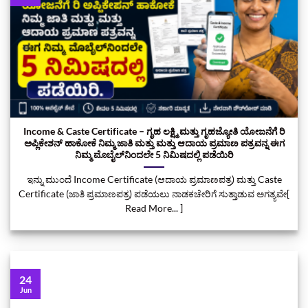
Income & Caste Certificate – ಗೃಹ ಲಕ್ಷ್ಮಿ ಮತ್ತು ಗೃಹಜ್ಯೋತಿ ಯೋಜನೆಗೆ ರಿ
ಅಪ್ಲಿಕೇಶನ್‌ ಹಾಕೋಕೆ ನಿಮ್ಮ ಜಾತಿ ಮತ್ತು ಮತ್ತು ಆದಾಯ ಪ್ರಮಾಣ ಪತ್ರವನ್ನ ಈಗ
ನಿಮ್ಮ ಮೊಬೈಲ್‌ನಿಂದಲೇ 5 ನಿಮಿಷದಲ್ಲಿ ಪಡೆಯಿರಿ
ಇನ್ನು ಮುಂದೆ Income Certificate (ಆದಾಯ ಪ್ರಮಾಣಪತ್ರ) ಮತ್ತು Caste
Certificate (ಜಾತಿ ಪ್ರಮಾಣಪತ್ರ) ಪಡೆಯಲು ನಾಡಕಚೇರಿಗೆ ಸುತ್ತಾಡುವ ಅಗತ್ಯವೇ[
Read More... ]
24
Jun