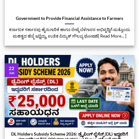
Government to Provide Financial Assistance to Farmers
ಕರ್ನಾಟಕ ಸರ್ಕಾರವು ಹೈನುಗಾರಿಕೆ ಹಾಗೂ ರೇಷ್ಮೆ ಬೆಳೆಗಾರರ ಅಭಿವೃದ್ಧಿಗೆ ಮತ್ತೊಂದು
ಮಹತ್ವದ ಹೆಜ್ಜೆ ಇಟ್ಟಿದ್ದು, ಉಚಿತ ವಿದ್ಯುತ್ ಸೌಲಭ್ಯ ಘೋಷಣೆ[ Read More... ]
22
Jun
DL Holders Subsidy Scheme 2026: ಡ್ರೈವಿಂಗ್ ಲೈಸೆನ್ಸ್ (DL) ಇದ್ದವರಿಗೆ