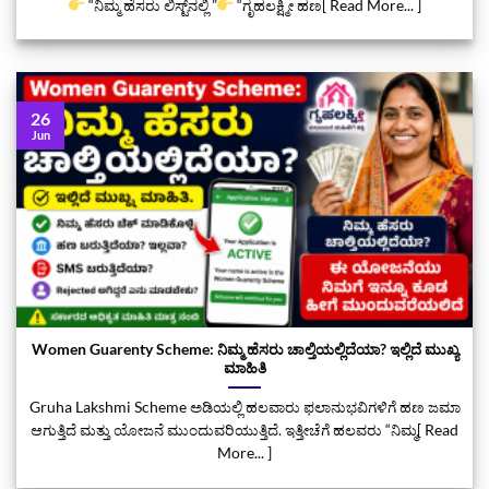
“ನಿಮ್ಮ ಹೆಸರು ಲಿಸ್ಟ್‌ನಲ್ಲಿ ”
“ಗೃಹಲಕ್ಷ್ಮೀ ಹಣ[ Read More... ]
26
Jun
Women Guarenty Scheme: ನಿಮ್ಮ ಹೆಸರು ಚಾಲ್ತಿಯಲ್ಲಿದೆಯಾ? ಇಲ್ಲಿದೆ ಮುಖ್ಯ
ಮಾಹಿತಿ
Gruha Lakshmi Scheme ಅಡಿಯಲ್ಲಿ ಹಲವಾರು ಫಲಾನುಭವಿಗಳಿಗೆ ಹಣ ಜಮಾ
ಆಗುತ್ತಿದೆ ಮತ್ತು ಯೋಜನೆ ಮುಂದುವರಿಯುತ್ತಿದೆ. ಇತ್ತೀಚೆಗೆ ಹಲವರು “ನಿಮ್ಮ[ Read
More... ]