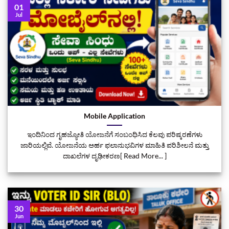
01
Jul
Mobile Application
ಇಂದಿನಿಂದ ಗೃಹಜ್ಯೋತಿ ಯೋಜನೆಗೆ ಸಂಬಂಧಿಸಿದ ಕೆಲವು ಪರಿಷ್ಕರಣೆಗಳು
ಜಾರಿಯಲ್ಲಿವೆ. ಯೋಜನೆಯ ಅರ್ಹ ಫಲಾನುಭವಿಗಳ ಮಾಹಿತಿ ಪರಿಶೀಲನೆ ಮತ್ತು
ದಾಖಲೆಗಳ ದೃಢೀಕರಣ[ Read More... ]
30
Jun