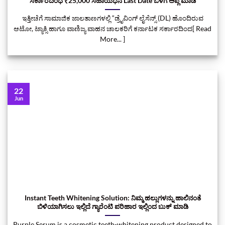
ಸರ್ಕಾರದಿಂಧ ₹25,000 ಸಹಾಯಧನ Last Date ಒಳಗೆ ಅಪ್ಲೆ ಮಾಡಿ
ಇತ್ತೀಚೆಗೆ ಸಾಮಾಜಿಕ ಜಾಲತಾಣಗಳಲ್ಲಿ “ಡ್ರೈವಿಂಗ್ ಲೈಸೆನ್ಸ್ (DL) ಹೊಂದಿರುವ
ಆಟೋ, ಟ್ಯಾಕ್ಸಿ ಹಾಗೂ ವಾಣಿಜ್ಯ ವಾಹನ ಚಾಲಕರಿಗೆ ಕರ್ನಾಟಕ ಸರ್ಕಾರದಿಂದ[ Read
More... ]
22
Jun
Instant Teeth Whitening Solution: ನಿಮ್ಮ ಹಲ್ಲುಗಳನ್ನು ಹಾಲಿನಂತೆ
ಬಿಳಿಯಾಗಿಸಲು ಇಲ್ಲಿದೆ ಗ್ಯಾರೆಂಟಿ ಪರಿಹಾರ ಇಲ್ಲಿಂದ ಬುಕ್‌ ಮಾಡಿ
Purple Serum is a cosmetic teeth-whitening product designed to