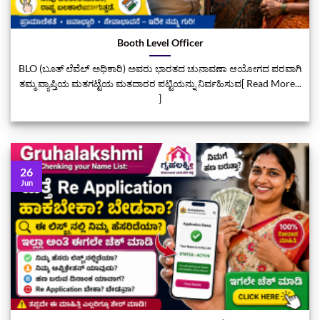
Booth Level Officer
BLO (ಬೂತ್ ಲೆವೆಲ್ ಅಧಿಕಾರಿ) ಅವರು ಭಾರತದ ಚುನಾವಣಾ ಆಯೋಗದ ಪರವಾಗಿ
ತಮ್ಮ ವ್ಯಾಪ್ತಿಯ ಮತಗಟ್ಟೆಯ ಮತದಾರರ ಪಟ್ಟಿಯನ್ನು ನಿರ್ವಹಿಸುವ[ Read More...
]
26
Jun