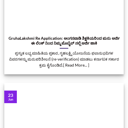
GruhaLakshmi Re Application: ಅಂಗನವಾಡಿ ಶಿಕ್ಷಕಿಯರಿಂದ ಮರು ಅರ್ಜಿ
ಈ ಲಿಂಕ್‌ ನಿಂದ ನಿಮ್ಮ ಮೊಬೈಲ್‌ ನಲ್ಲಿ ಅರ್ಜಿ ಹಾಕಿ
ಪ್ರಸ್ತುತ ಲಭ್ಯ ಮಾಹಿತಿಯ ಪ್ರಕಾರ, ಗೃಹಲಕ್ಷ್ಮಿ ಯೋಜನೆಯ ಫಲಾನುಭವಿಗಳ
ವಿವರಗಳನ್ನು ಮರುಪರಿಶೀಲನೆ (re-verification) ಮಾಡಲು ಕರ್ನಾಟಕ ಸರ್ಕಾರ
ಕ್ರಮ ಕೈಗೊಂಡಿದೆ.[ Read More... ]
23
Jun