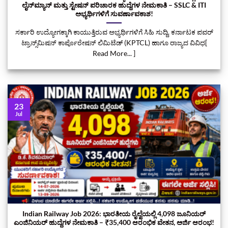
ಲೈನ್‌ಮ್ಯಾನ್‌ ಮತ್ತು ಸ್ಟೇಷನ್ ಪರಿಚಾರಕ ಹುದ್ದೆಗಳ ನೇಮಕಾತಿ – SSLC & ITI
ಅಭ್ಯರ್ಥಿಗಳಿಗೆ ಸುವರ್ಣಾವಕಾಶ!
ಸರ್ಕಾರಿ ಉದ್ಯೋಗಕ್ಕಾಗಿ ಕಾಯುತ್ತಿರುವ ಅಭ್ಯರ್ಥಿಗಳಿಗೆ ಸಿಹಿ ಸುದ್ದಿ. ಕರ್ನಾಟಕ ಪವರ್
ಟ್ರಾನ್ಸ್‌ಮಿಷನ್ ಕಾರ್ಪೊರೇಷನ್ ಲಿಮಿಟೆಡ್ (KPTCL) ಹಾಗೂ ರಾಜ್ಯದ ವಿವಿಧ[
Read More... ]
23
Jul
Indian Railway Job 2026: ಭಾರತೀಯ ರೈಲ್ವೆಯಲ್ಲಿ 4,098 ಜೂನಿಯರ್
ಎಂಜಿನಿಯರ್ ಹುದ್ದೆಗಳ ನೇಮಕಾತಿ – ₹35,400 ಆರಂಭಿಕ ವೇತನ, ಅರ್ಜಿ ಆರಂಭ!