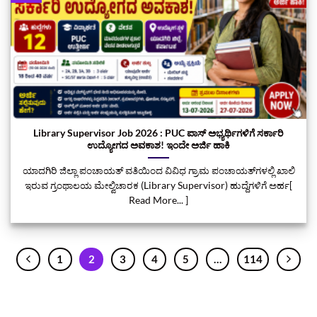
Library Supervisor Job 2026 : PUC ಪಾಸ್ ಅಭ್ಯರ್ಥಿಗಳಿಗೆ ಸರ್ಕಾರಿ
ಉದ್ಯೋಗದ ಅವಕಾಶ! ಇಂದೇ ಅರ್ಜಿ ಹಾಕಿ
ಯಾದಗಿರಿ ಜಿಲ್ಲಾ ಪಂಚಾಯತ್ ವತಿಯಿಂದ ವಿವಿಧ ಗ್ರಾಮ ಪಂಚಾಯತ್‌ಗಳಲ್ಲಿ ಖಾಲಿ
ಇರುವ ಗ್ರಂಥಾಲಯ ಮೇಲ್ವಿಚಾರಕ (Library Supervisor) ಹುದ್ದೆಗಳಿಗೆ ಅರ್ಹ[
Read More... ]
1
2
3
4
5
…
114