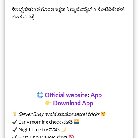
ರಿಸಲ್ಟ್‌ ಬಿಡುಗಡೆ ಗೊಂಡ ತಕ್ಷಣ ನಿಮ್ಮ ಮೊಬೈಲ್‌ ಗೆ ನೊಟಿಫಿಕೇಶನ್‌
ಕೂಡ ಬರುತ್ತೆ
Official website
:
App
Download App
Server Busy avoid ಮಾಡೋ secret tricks
Early morning check ಮಾಡಿ
Night time try ಮಾಡಿ
First 1 hour avoid ಮಾಡಿ