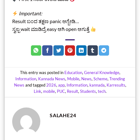
Important:
Result ಬಂದ ತಕ್ಷಣ panic ಆಗ್ಬೇಡಿ…
ಸ್ವಲ್ಪ wait ಮಾಡಿದ್ರೆ easy ಆಗಿ open ಆಗುತ್ತೆ
This entry was posted in
Education
,
General Knowledge
,
Information
,
Kannada News
,
Mobile
,
News
,
Scheme
,
Trending
News
and tagged
2026
,
app
,
Information
,
kannada
,
Karresults
,
Link
,
mobile
,
PUC
,
Result
,
Students
,
tech
.
SALAHE24