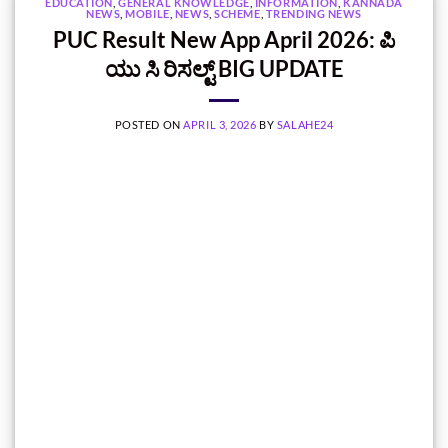
EDUCATION
,
GENERAL KNOWLEDGE
,
INFORMATION
,
KANNADA
NEWS
,
MOBILE
,
NEWS
,
SCHEME
,
TRENDING NEWS
PUC Result New App April 2026: ಪಿ
ಯು ಸಿ ರಿಸಲ್ಟ್ BIG UPDATE
POSTED ON
APRIL 3, 2026
BY
SALAHE24