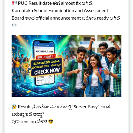
PUC Result date ಈಗ almost fix ಆಗಿದೆ!
Karnataka School Examination and Assessment
Board ಇಂದ official announcement ಬರೋಕೆ ready ಆಗಿದೆ
Result ನೋಡೋ ಸಮಯದಲ್ಲಿ “Server Busy” ಅಂತ
ಬರುತ್ತಾ ಇದೆ ಅಲ್ವಾ?
ಇಗಾ tension ಬೇಡ!