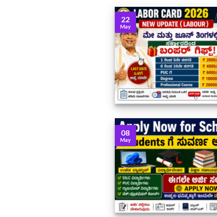
22
May
08
May