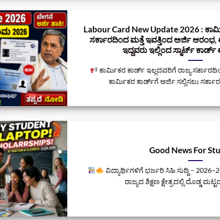
Labour Card New Update 2026 : ಕಾರ್ಮಿಕ
ಸರ್ಕಾರದಿಂದ ಮತ್ತೆ ಇವತ್ತಿಂದ ಅರ್ಜಿ ಆರಂಭ,
ಇದ್ದವರು ಇಲ್ಲಿಂದ ಸ್ಮಾರ್ಟ್‌ ಕಾರ್
ಕಾರ್ಮಿಕರ ಕಾರ್ಡ್ ಇಲ್ಲದವರಿಗೆ ರಾಜ್ಯ ಸರ್ಕ
ಕಾರ್ಮಿಕರ ಕಾರ್ಡ್‌ಗೆ ಅರ್ಜಿ ಸಲ್ಲಿಸಲು ಸರ್ಕಾರ 
Good News For St
ವಿದ್ಯಾರ್ಥಿಗಳಿಗೆ ಭರ್ಜರಿ ಸಿಹಿ ಸುದ್ದಿ – 20
ರಾಜ್ಯದ ಶಿಕ್ಷಣ ಕ್ಷೇತ್ರದಲ್ಲಿ ದೊಡ್ಡ ಮಟ್