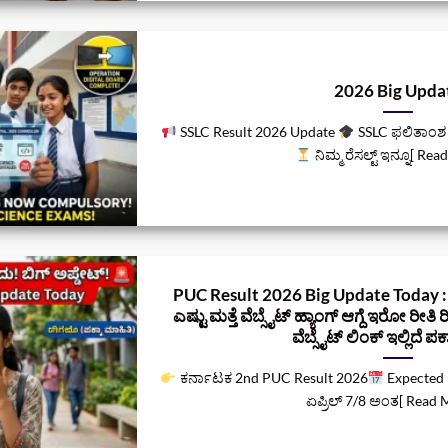
2026 Big Upda
SSLC Result 2026 Update
SSLC ಫಲಿತಾಂಶ ಪ
ನಿಮ್ಮ ರೆಸಲ್ಟ್‌ ಇನ್ನೂ[ Rea
PUC Result 2026 Big Update Today : ಬ
ಎಷ್ಟು ಮತ್ತೆ ವೆಬ್ಸೈಟ್‌ ಹ್ಯಾಂಗ್‌ ಆಗ್ದೆ ಇರೋ ರೀತ
ವೆಬ್ಸೈಟ್‌ ಲಿಂಕ್ ಇಲ್ಲಿದೆ ಪಕ
ಕರ್ನಾಟಕ 2nd PUC Result 2026
Expected D
ಏಪ್ರಿಲ್ 7/8 ಅಂತ[ Read M