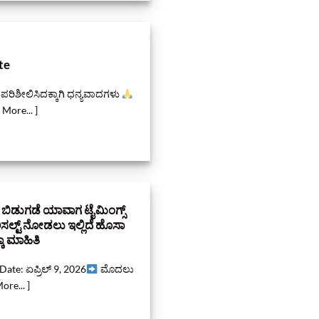
te
ರಿಶೀಲಿಸಿದಕ್ಕಾಗಿ ಧನ್ಯವಾದಗಳು
d More... ]
ಿಡುಗಡೆ ಯಾವಾಗ ಟೈಮಿಂಗ್ಸ್‌
ಿ ರಿಸಲ್ಟ್‌ ನೋಡಲು ಇಲ್ಲಿದೆ ಹೊಸಾ
್ಕಾ ಮಾಹಿತಿ
ate: ಏಪ್ರಿಲ್ 9, 2026
ಮೊದಲು
ore... ]