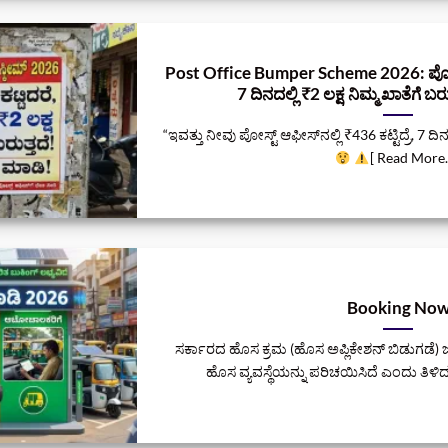
Post Office Bumper Scheme 2026: ಪೋಸ್ಟ್ ಆ
7 ದಿನದಲ್ಲಿ ₹2 ಲಕ್ಷ ನಿಮ್ಮ ಖಾತೆಗೆ ಬರುತ
“ಇವತ್ತು ನೀವು ಪೋಸ್ಟ್ ಆಫೀಸ್‌ನಲ್ಲಿ ₹436 ಕಟ್ಟಿದ್ರೆ, 7 ದಿನ
[ Read More..
Booking No
ಸರ್ಕಾರದ ಹೊಸ ಕ್ರಮ (ಹೊಸ ಅಪ್ಲಿಕೇಶನ್ ಬಿಡುಗಡೆ) 
ಹೊಸ ವ್ಯವಸ್ಥೆಯನ್ನು ಪರಿಚಯಿಸಿದೆ ಎಂದು ತಿಳಿದ