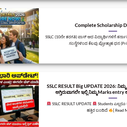
Complete Scholarship D
SSLC (10ನೇ ತರಗತಿ) ಪಾಸ್ ಆದ ವಿದ್ಯಾರ್ಥಿಗಳಿಗೆ ಕರ್
ಸಂಸ್ಥೆಗಳಿಂದ ಕೆಲವು ಪ್ರೋತ್ಸಾಹ ಧನ (Pri
SSLC RESULT Big UPDATE 2026: ನಿಮ್ಮ
ಆಗ್ತಿರುವಾಗಲೇ ಇಲ್ಲಿ ನಿಮ್ಮ Marks entry ಆಗ
SSLC RESULT UPDATE
Students ಎಲ್ಲರೂ 
ಹತ್ತಿರ ಬಂದಿದೆ
[ Read M