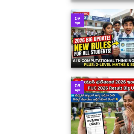
09
Apr
08
Apr