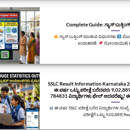
Complete Guide: ಗ್ಯಾಸ್ ಬುಕ್ಕಿಂ
ಗ್ಯಾಸ್ ಬುಕ್ಕಿಂಗ್ ಮಾಡುವ ವಿಧಾನಗಳು
ಮೊಬ
ಉದಾಹರಣೆ:
ನೋಂದಾಯಿತ[ Re
SSLC Result Information Karnataka 2026
ಈ ವರ್ಷ ಒಟ್ಟು ಪರೀಕ್ಷೆ ಬರೆದವರು 9,02,889
784831 ವಿದ್ಯಾರ್ಥಿಗಳು ಫೇಲ್‌ ಆದವರೆಷ್ಟು? ಈಗಲ
ಈ ವರ್ಷ SSLC ಪರೀಕ್ಷೆ ಬರೆದ ವಿದ್ಯಾರ್ಥಿಗಳ ಸಂಖ್ಯೆ
ಪರೀಕ್ಷೆಗೆ ಒಟ್ಟು 9,02,889[ Re