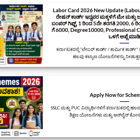
Labor Card‌ 2026 New Update (Labour)
ರೇಷನ್‌ ಕಾರ್ಡ್‌ ಇದ್ದವರ ಮಕ್ಕಳಿಗೆ ಮೇ ಮತ್ತು
ಬಂಪರ್‌ ಗಿಫ್ಟ್, 1 ರಿಂದ 5ನೇ ತರಗತಿ 2000, 6
ಗೆ 6000, Degree10000, Professional 
ಒಳಗೆ ಅಪ್ಲೆ ಮಾಡ
‌ ಕರ್ನಾಟಕದಲ್ಲಿ “ಲೇಬರ್ ಕಾರ್ಡ್ / ಕಾರ್ಮಿಕ ಕಾರ್ಡ್
ಹಲವು ಕಲ್ಯಾಣ ಯೋಜನೆಗಳನ್ನು ನೀಡುತ್ತದೆ
Apply Now for Sche
SSLC ಮತ್ತು PUC ವಿದ್ಯಾರ್ಥಿಗಳಿಗೆ ಕರ್ನಾಟಕದಲ್ಲಿ ಹ
ಶಿಕ್ಷಣ ಯೋಜನೆಗಳು ಮತ್ತು ಆನ್‌ಲೈನ್ ಕೋರ್