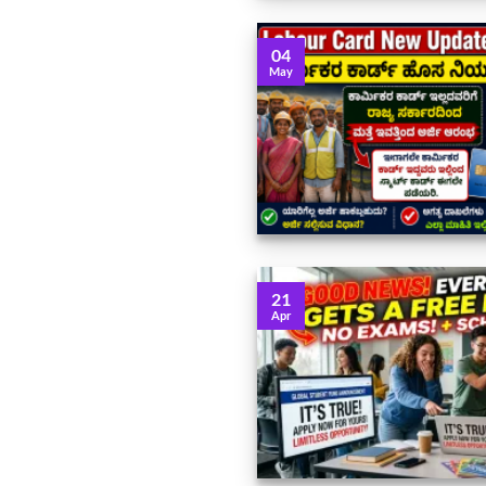
04
May
21
Apr