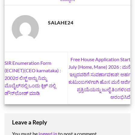
SALAHE24
Free House Application Start
SIR Enumeration Form
July (Home, Mane) 2026 : ಮನೆ
(ECINET)(CEO karnataka) :
ಇಲ್ಲದವರಿಗೆ ಸುವರ್ಣಾವಕಾಶ! ಅರ್ಹ
2002ರ ಲಿಸ್ಟ್‌ ಅನ್ನು ನಿಮ್ಮ
ಕುಟುಂಬಗಳಿಗಾಗಿ ಹೊಸ ಮನೆ ಅರ್ಜಿ
ಮೊಬೈಲ್‌ನಲ್ಲಿ ಒಂದು ಕ್ಲಿಕ್‌ ನಲ್ಲಿ
ಪ್ರಕ್ರಿಯೆಯನ್ನು ಜುಲೈ ತಿಂಗಳಿಂದ
ಡೌನ್‌ಲೋಡ್ ಮಾಡಿ
ಆರಂಭಿಸಿದೆ
Leave a Reply
You must be
logged in
to post a comment.