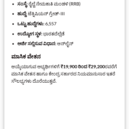
ಸಂಸ್ಥೆ:
ರೈಲ್ವೆ ನೇಮಕಾತಿ ಮಂಡಳಿ (RRB)
ಹುದ್ದೆ:
ಟೆಕ್ನಿಷಿಯನ್ ಗ್ರೇಡ್-III
ಒಟ್ಟು ಹುದ್ದೆಗಳು:
6,557
ಉದ್ಯೋಗ ಸ್ಥಳ:
ಭಾರತದೆಲ್ಲೆಡೆ
ಅರ್ಜಿ ಸಲ್ಲಿಸುವ ವಿಧಾನ:
ಆನ್‌ಲೈನ್
ಮಾಸಿಕ ವೇತನ
ಆಯ್ಕೆಯಾಗುವ ಅಭ್ಯರ್ಥಿಗಳಿಗೆ
₹19,900 ರಿಂದ ₹29,200
ರವರೆಗೆ
ಮಾಸಿಕ ವೇತನ ಹಾಗೂ ಕೇಂದ್ರ ಸರ್ಕಾರದ ನಿಯಮಾನುಸಾರ ಇತರೆ
ಸೌಲಭ್ಯಗಳು ದೊರೆಯುತ್ತವೆ.