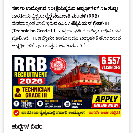
ಸರ್ಕಾರಿ ಉದ್ಯೋಗದ ನಿರೀಕ್ಷೆಯಲ್ಲಿರುವ ಅಭ್ಯರ್ಥಿಗಳಿಗೆ ಸಿಹಿ ಸುದ್ದಿ!
ಭಾರತೀಯ ರೈಲ್ವೆಯ
ರೈಲ್ವೆ ನೇಮಕಾತಿ ಮಂಡಳಿ (RRB)
ದೇಶದಾದ್ಯಂತ ಖಾಲಿ ಇರುವ
6,557 ಟೆಕ್ನಿಷಿಯನ್ ಗ್ರೇಡ್-III
(Technician Grade III)
ಹುದ್ದೆಗಳ ಭರ್ತಿಗೆ ಅಧಿಕೃತ ಅಧಿಸೂಚನೆ
ಪ್ರಕಟಿಸಿದೆ. ITI, ಡಿಪ್ಲೊಮಾ ಹಾಗೂ ಪದವಿ ವಿದ್ಯಾರ್ಹತೆ ಹೊಂದಿರುವ
ಅಭ್ಯರ್ಥಿಗಳಿಗೆ ಇದು ಉತ್ತಮ ಅವಕಾಶವಾಗಿದೆ.
ಹುದ್ದೆಗಳ ವಿವರ