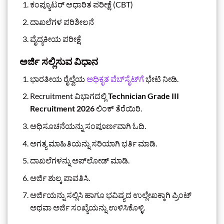
ಕಂಪ್ಯೂಟರ್ ಆಧಾರಿತ ಪರೀಕ್ಷೆ (CBT)
ದಾಖಲೆಗಳ ಪರಿಶೀಲನೆ
ವೈದ್ಯಕೀಯ ಪರೀಕ್ಷೆ
ಅರ್ಜಿ ಸಲ್ಲಿಸುವ ವಿಧಾನ
ಭಾರತೀಯ ರೈಲ್ವೆಯ
ಅಧಿಕೃತ ವೆಬ್‌ಸೈಟ್‌ಗೆ
ಭೇಟಿ ನೀಡಿ.
Recruitment ವಿಭಾಗದಲ್ಲಿ
Technician Grade III
Recruitment 2026
ಲಿಂಕ್ ತೆರೆಯಿರಿ.
ಅಧಿಸೂಚನೆಯನ್ನು ಸಂಪೂರ್ಣವಾಗಿ ಓದಿ.
ಅಗತ್ಯ ಮಾಹಿತಿಯನ್ನು ಸರಿಯಾಗಿ ಭರ್ತಿ ಮಾಡಿ.
ದಾಖಲೆಗಳನ್ನು ಅಪ್‌ಲೋಡ್ ಮಾಡಿ.
ಅರ್ಜಿ ಶುಲ್ಕ ಪಾವತಿಸಿ.
ಅರ್ಜಿಯನ್ನು ಸಲ್ಲಿಸಿ ಹಾಗೂ ಭವಿಷ್ಯದ ಉಲ್ಲೇಖಕ್ಕಾಗಿ ಪ್ರಿಂಟ್
ಅಥವಾ ಅರ್ಜಿ ಸಂಖ್ಯೆಯನ್ನು ಉಳಿಸಿಕೊಳ್ಳಿ.