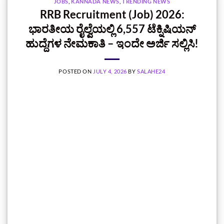
JOBS
,
KANNADA NEWS
,
TRENDING NEWS
RRB Recruitment (Job) 2026:
ಭಾರತೀಯ ರೈಲ್ವೆಯಲ್ಲಿ 6,557 ಟೆಕ್ನಿಷಿಯನ್
ಹುದ್ದೆಗಳ ನೇಮಕಾತಿ – ಇಂದೇ ಅರ್ಜಿ ಸಲ್ಲಿಸಿ!
POSTED ON
JULY 4, 2026
BY
SALAHE24