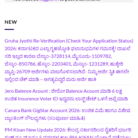
NEW
Gruha Jyothi Re-Verification (Check Your Application Status)
2026: ಕರ್ನಾಟಕದ ಎಲ್ಲಾ ಗೃಹಜ್ಯೋತಿ ಫಲಾನುಭವಿಗಳ ಗಮನಕ್ಕೆ! ದಾಖಲೆ
ಸರಿ ಇಲ್ಲದ ಕಾರಣ ಬೆಸ್ಕಾಂ-3728114, ಮೈಸೂರು-1109782,
ಜೆಸ್ಕಾಂ-850786, ಹೆಸ್ಕಾಂ-2203401, ಮೆಸ್ಕಾಂ-1231289, ಹುಕ್ಕೇರಿ
ವ್ಯಾಪ್ತಿ-26709 ಅರ್ಜಿಗಳು ವಜಾಗೊಳಿಸಲಾಗಿದೆ- ನಿಮ್ಮ ಅರ್ಜಿ ಸ್ಥಿತಿ ಈಗಲೇ
ಇಲ್ಲಿಂದ ಚೆಕ್ ಮಾಡಿ – ಅಗತ್ಯವಿದ್ದರೆ ಮರು ಅರ್ಜಿ ಹಾಕಿ
Jero Balence Acount : ಜೀರೋ Balence Acount ಮಾಡಿ 6 ಲಕ್ಷ
ಉಚಿತ Insurence Voter ID ಇದ್ದವರು ಲಾಸ್ಟ್‌ ಡೇಟ್‌ ಒಳಗೆ ಅಪ್ಲೆ ಮಾಡಿ
Canara Bank GigStar Account 2026: ಉಚಿತ ವಿಮೆ ಹಾಗೂ ವಿಶೇಷ
ಬ್ಯಾಂಕಿಂಗ್ ಸೌಲಭ್ಯಗಳು (ಸಂಪೂರ್ಣ ಮಾಹಿತಿ)
PM Kisan New Update 2026: ಕೇಂದ್ರ ಸರ್ಕಾರದಿಂದ ರೈತರಿಗೆ ಭರ್ಜರಿ
ಗುಡ್‌ ನ್ಯೂಸ್ ಇನ್ನೂ 5 ವರ್ಷಗಳ ಕಾಲ PM-KISAN ಯೋಜನೆ ಪಡೆಯಲು