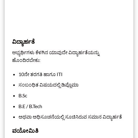
ವಿದ್ಯಾರ್ಹತೆ
ಅಭ್ಯರ್ಥಿಗಳು ಕೆಳಗಿನ ಯಾವುದೇ ವಿದ್ಯಾರ್ಹತೆಯನ್ನು
ಹೊಂದಿರಬೇಕು:
10ನೇ ತರಗತಿ ಹಾಗೂ ITI
ಸಂಬಂಧಿತ ವಿಷಯದಲ್ಲಿ ಡಿಪ್ಲೊಮಾ
B.Sc
B.E / B.Tech
ಅಥವಾ ಅಧಿಸೂಚನೆಯಲ್ಲಿ ಸೂಚಿಸಿರುವ ಸಮಾನ ವಿದ್ಯಾರ್ಹತೆ
ವಯೋಮಿತಿ