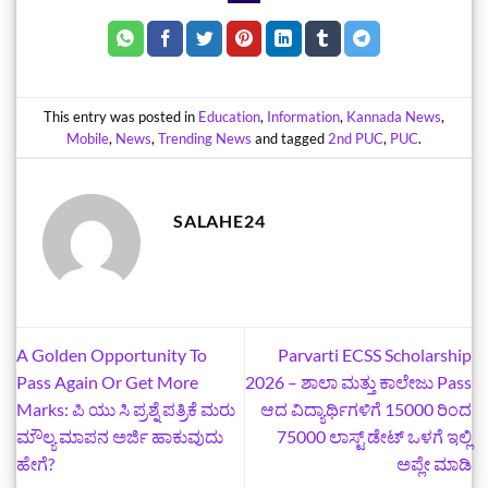
This entry was posted in
Education
,
Information
,
Kannada News
,
Mobile
,
News
,
Trending News
and tagged
2nd PUC
,
PUC
.
SALAHE24
A Golden Opportunity To
Parvarti ECSS Scholarship
Pass Again Or Get More
2026 – ಶಾಲಾ ಮತ್ತು ಕಾಲೇಜು Pass
Marks: ಪಿ ಯು ಸಿ ಪ್ರಶ್ನೆ ಪತ್ರಿಕೆ ಮರು
ಆದ ವಿದ್ಯಾರ್ಥಿಗಳಿಗೆ 15000 ರಿಂದ
ಮೌಲ್ಯ ಮಾಪನ ಅರ್ಜಿ ಹಾಕುವುದು
75000 ಲಾಸ್ಟ್‌ ಡೇಟ್‌ ಒಳಗೆ ಇಲ್ಲಿ
ಹೇಗೆ?
ಅಪ್ಲೇ ಮಾಡಿ