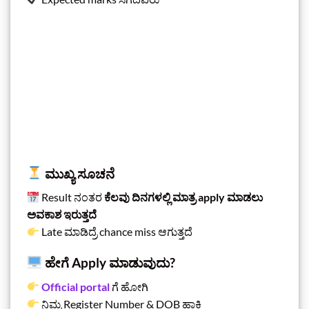
ಮುಖ್ಯ ಸೂಚನೆ
Result ನಂತರ
ಕೆಲವು ದಿನಗಳಲ್ಲಿ ಮಾತ್ರ apply ಮಾಡಲು
ಅವಕಾಶ ಇರುತ್ತದೆ
Late ಮಾಡಿದ್ರೆ chance miss ಆಗುತ್ತದೆ
ಹೇಗೆ Apply ಮಾಡುವುದು?
Official portal
ಗೆ ಹೋಗಿ
ನಿಮ್ಮ Register Number & DOB ಹಾಕಿ